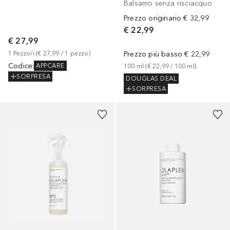
Balsamo senza risciacquo
Prezzo originario
€ 32,99
€ 22,99
€ 27,99
1
Pezzo/i
 (
€ 27,99
 / 
1
pezzo
)
Prezzo più basso
€ 22,99
Codice
:
APPCARE
100
ml
 (
€ 22,99
 / 
100
ml
)
SORPRESA
DOUGLAS DEAL
SORPRESA