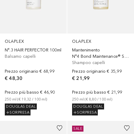
OLAPLEX
OLAPLEX
N°.3 HAIR PERFECTOR 100ml
Mantenimento
Balsamo capelli
N°4 Bond Maintenance® Shampoo
Shampoo capelli
Prezzo originario
€ 68,99
Prezzo originario
€ 35,99
€ 48,30
€ 21,99
Prezzo più basso
€ 46,90
Prezzo più basso
€ 21,99
250
ml
 (
€ 19,32
 / 
100
ml
)
250
ml
 (
€ 8,80
 / 
100
ml
)
DOUGLAS DEAL
DOUGLAS DEAL
SORPRESA
SORPRESA
SALE