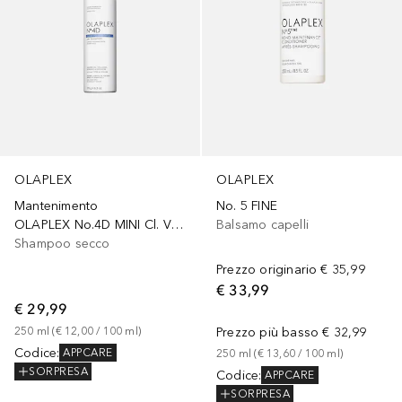
OLAPLEX
OLAPLEX
Mantenimento
No. 5 FINE
OLAPLEX No.4D MINI Cl. Vol. Detox Dry Shampoo 50ml
Balsamo capelli
Shampoo secco
Prezzo originario
€ 35,99
€ 33,99
€ 29,99
250
ml
 (
€ 12,00
 / 
100
ml
)
Prezzo più basso
€ 32,99
Codice
:
APPCARE
250
ml
 (
€ 13,60
 / 
100
ml
)
SORPRESA
Codice
:
APPCARE
SORPRESA