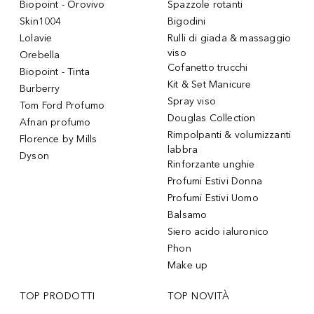
Biopoint - Orovivo
Spazzole rotanti
Skin1004
Bigodini
Lolavie
Rulli di giada & massaggio
viso
Orebella
Cofanetto trucchi
Biopoint - Tinta
Kit & Set Manicure
Burberry
Spray viso
Tom Ford Profumo
Douglas Collection
Afnan profumo
Rimpolpanti & volumizzanti
Florence by Mills
labbra
Dyson
Rinforzante unghie
Profumi Estivi Donna
Profumi Estivi Uomo
Balsamo
Siero acido ialuronico
Phon
Make up
TOP PRODOTTI
TOP NOVITÀ