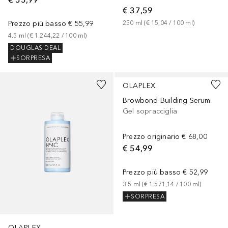
€ 37,59
Prezzo più basso
€ 55,99
250
ml
 (
€ 15,04
 / 
100
ml
)
4.5
ml
 (
€ 1.244,22
 / 
100
ml
)
DOUGLAS DEAL
SORPRESA
OLAPLEX
Browbond Building Serum
Gel sopracciglia
Prezzo originario
€ 68,00
€ 54,99
Prezzo più basso
€ 52,99
3.5
ml
 (
€ 1.571,14
 / 
100
ml
)
SORPRESA
OLAPLEX