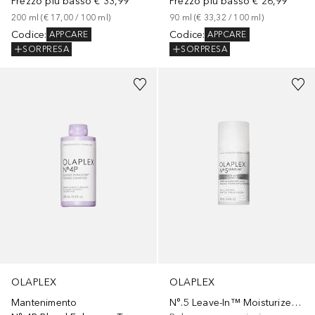
Prezzo più basso
€ 33,99
Prezzo più basso
€ 26,99
200
ml
 (
€ 17,00
 / 
100
ml
)
90
ml
 (
€ 33,32
 / 
100
ml
)
Codice
:
Codice
:
APPCARE
APPCARE
SORPRESA
SORPRESA
OLAPLEX
OLAPLEX
Mantenimento
N°.5 Leave-In™ Moisturize & Mend Leave in Conditioner