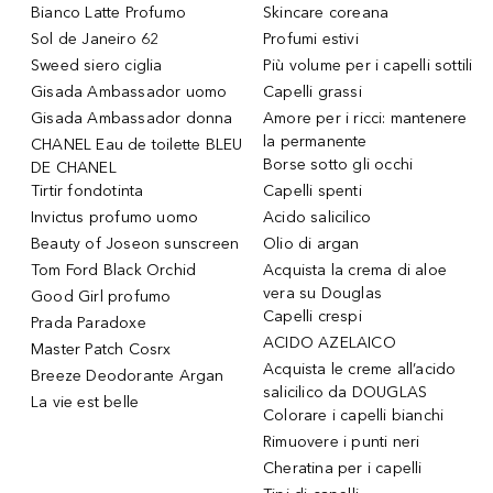
Bianco Latte Profumo
Skincare coreana
Sol de Janeiro 62
Profumi estivi
Sweed siero ciglia
Più volume per i capelli sottili
Gisada Ambassador uomo
Capelli grassi
Gisada Ambassador donna
Amore per i ricci: mantenere
la permanente
CHANEL Eau de toilette BLEU
Borse sotto gli occhi
DE CHANEL
Tirtir fondotinta
Capelli spenti
Invictus profumo uomo
Acido salicilico
Beauty of Joseon sunscreen
Olio di argan
Tom Ford Black Orchid
Acquista la crema di aloe
vera su Douglas
Good Girl profumo
Capelli crespi
Prada Paradoxe
ACIDO AZELAICO
Master Patch Cosrx
Acquista le creme all’acido
Breeze Deodorante Argan
salicilico da DOUGLAS
La vie est belle
Colorare i capelli bianchi
Rimuovere i punti neri
Cheratina per i capelli