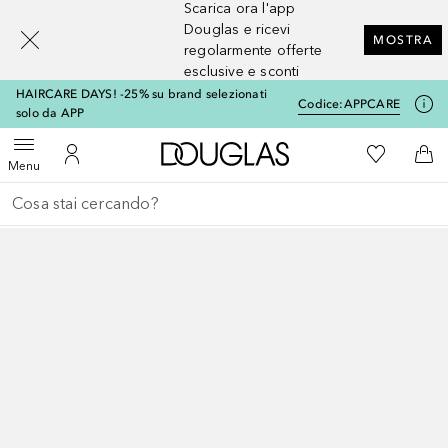
Scarica ora l'app
[navigation.slideout.screenreader]
Douglas e ricevi
MOSTRA
regolarmente offerte
esclusive e sconti
HAIRCARE DAYS! -25% su brand selezionati
Codice:
APPCARE
solo da APP
A Douglas Home
Alla Mia Li
Apri menu
Al Mio Account
Al 
Menu
Torna indietro
Esegui ricerca