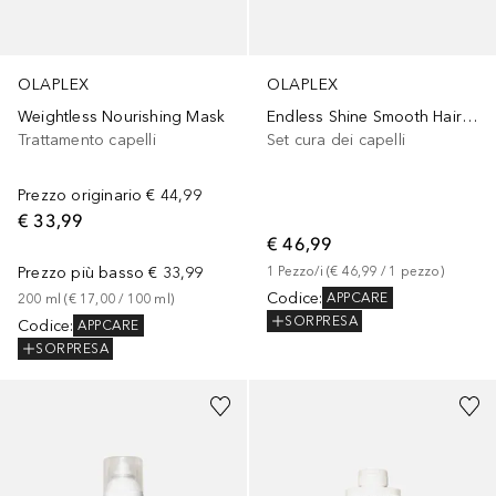
OLAPLEX
OLAPLEX
Weightless Nourishing Mask
Endless Shine Smooth Hair Set
Trattamento capelli
Set cura dei capelli
Prezzo originario
€ 44,99
€ 33,99
€ 46,99
Prezzo più basso
€ 33,99
1
Pezzo/i
 (
€ 46,99
 / 
1
pezzo
)
Codice
:
APPCARE
200
ml
 (
€ 17,00
 / 
100
ml
)
SORPRESA
Codice
:
APPCARE
SORPRESA