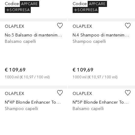
Codice
:
Codice
:
APPCARE
APPCARE
SORPRESA
SORPRESA
OLAPLEX
OLAPLEX
No.5 Balsamo di mantenimento per legami fini
N.4 Shampoo di mantenimento a legame fine
Balsamo capelli
Shampoo capelli
€ 109,69
€ 109,69
1000
ml
 (
€ 10,97
 / 
100
ml
)
1000
ml
 (
€ 10,97
 / 
100
ml
)
OLAPLEX
OLAPLEX
N°4P Blonde Enhancer Toning Shampoo
N°5P Blonde Enhancer Toning Conditioner
Shampoo capelli
Balsamo capelli