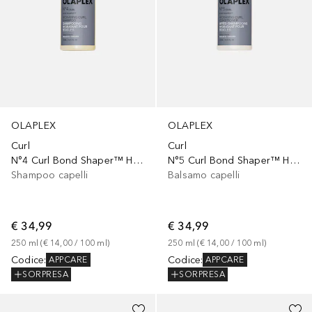
OLAPLEX
OLAPLEX
Curl
Curl
N°4 Curl Bond Shaper™ Hydrating
N°5 Curl Bond Shaper™ Hydrating
Shampoo capelli
Balsamo capelli
€ 34,99
€ 34,99
250
ml
 (
€ 14,00
 / 
100
ml
)
250
ml
 (
€ 14,00
 / 
100
ml
)
Codice
:
Codice
:
APPCARE
APPCARE
SORPRESA
SORPRESA