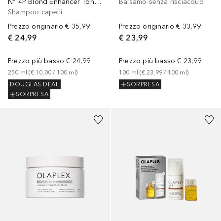
N° 4P Blond Enhancer Toning Shampoo
Balsamo senza risciacquo
Shampoo capelli
Prezzo originario
€ 35,99
Prezzo originario
€ 33,99
€ 24,99
€ 23,99
Prezzo più basso
€ 24,99
Prezzo più basso
€ 23,99
250
ml
 (
€ 10,00
 / 
100
ml
)
100
ml
 (
€ 23,99
 / 
100
ml
)
DOUGLAS DEAL
SORPRESA
SORPRESA