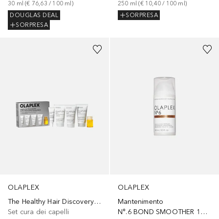
30
ml
 (
€ 76,63
 / 
100
ml
)
250
ml
 (
€ 10,40
 / 
100
ml
)
DOUGLAS DEAL
SORPRESA
SORPRESA
OLAPLEX
OLAPLEX
The Healthy Hair Discovery Set
Mantenimento
Set cura dei capelli
N°.6 BOND SMOOTHER 100ml