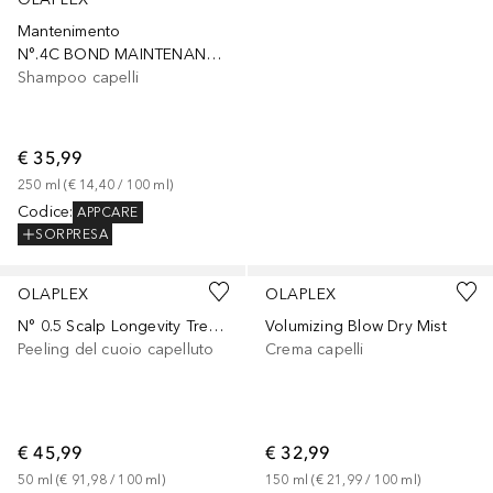
Mantenimento
N°.4C BOND MAINTENANCE CLARIFYING SHAMPOO
Shampoo capelli
€ 35,99
250
ml
 (
€ 14,40
 / 
100
ml
)
Codice
:
APPCARE
SORPRESA
OLAPLEX
OLAPLEX
N° 0.5 Scalp Longevity Treatment
Volumizing Blow Dry Mist
Peeling del cuoio capelluto
Crema capelli
€ 45,99
€ 32,99
50
ml
 (
€ 91,98
 / 
100
ml
)
150
ml
 (
€ 21,99
 / 
100
ml
)