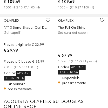
€ 109,69
€ 109,69
1000
ml
 (
€ 10,97
 / 
100
ml
)
1000
ml
 (
€ 10,97
 / 
100
ml
)
OLAPLEX
OLAPLEX
N°10 Bond Shaper Curl Defining Gel
The Full-On Shine
Gel capelli
Set cura dei capelli
Prezzo originario
€ 32,99
€ 29,99
€ 67,99
Prezzo più basso
€ 26,99
1
Pezzo/i
 (
€ 67,99
 / 
1
pezzo
)
Codice
:
APPCARE
200
ml
 (
€ 15,00
 / 
100
ml
)
SORPRESA
Codice
:
APPCARE
Disponibile
SORPRESA
prossimamente
Disponibile
prossimamente
ACQUISTA OLAPLEX SU DOUGLAS
ONLINE-SHOP