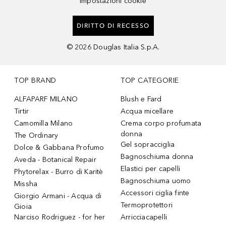
Impostazioni cookie
DIRITTO DI RECESSO
©
2026
Douglas Italia S.p.A.
TOP BRAND
TOP CATEGORIE
ALFAPARF MILANO
Blush e Fard
Tirtir
Acqua micellare
Camomilla Milano
Crema corpo profumata
donna
The Ordinary
Gel sopracciglia
Dolce & Gabbana Profumo
Bagnoschiuma donna
Aveda - Botanical Repair
Elastici per capelli
Phytorelax - Burro di Karitè
Bagnoschiuma uomo
Missha
Accessori ciglia finte
Giorgio Armani - Acqua di
Termoprotettori
Gioia
Narciso Rodriguez - for her
Arricciacapelli