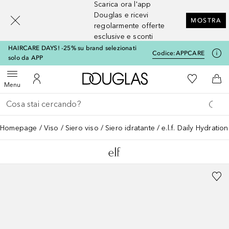
Scarica ora l'app
[navigation.slideout.screenreader]
Douglas e ricevi
MOSTRA
regolarmente offerte
esclusive e sconti
HAIRCARE DAYS! -25% su brand selezionati
Codice:
APPCARE
solo da APP
A Douglas Home
Alla Mia Li
Apri menu
Al Mio Account
Al 
Menu
Torna indietro
Esegui ricerca
Homepage
Viso
Siero viso
Siero idratante
e.l.f. Daily Hydratio