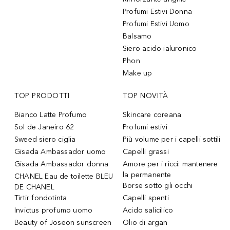
Profumi Estivi Donna
Profumi Estivi Uomo
Balsamo
Siero acido ialuronico
Phon
Make up
TOP PRODOTTI
TOP NOVITÀ
Bianco Latte Profumo
Skincare coreana
Sol de Janeiro 62
Profumi estivi
Sweed siero ciglia
Più volume per i capelli sottili
Gisada Ambassador uomo
Capelli grassi
Gisada Ambassador donna
Amore per i ricci: mantenere
la permanente
CHANEL Eau de toilette BLEU
Borse sotto gli occhi
DE CHANEL
Tirtir fondotinta
Capelli spenti
Invictus profumo uomo
Acido salicilico
Beauty of Joseon sunscreen
Olio di argan