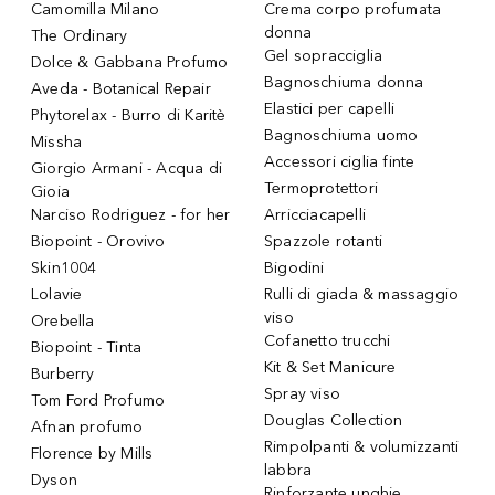
Camomilla Milano
Crema corpo profumata
donna
The Ordinary
Gel sopracciglia
Dolce & Gabbana Profumo
Bagnoschiuma donna
Aveda - Botanical Repair
Elastici per capelli
Phytorelax - Burro di Karitè
Bagnoschiuma uomo
Missha
Accessori ciglia finte
Giorgio Armani - Acqua di
Termoprotettori
Gioia
Narciso Rodriguez - for her
Arricciacapelli
Biopoint - Orovivo
Spazzole rotanti
Skin1004
Bigodini
Lolavie
Rulli di giada & massaggio
viso
Orebella
Cofanetto trucchi
Biopoint - Tinta
Kit & Set Manicure
Burberry
Spray viso
Tom Ford Profumo
Douglas Collection
Afnan profumo
Rimpolpanti & volumizzanti
Florence by Mills
labbra
Dyson
Rinforzante unghie