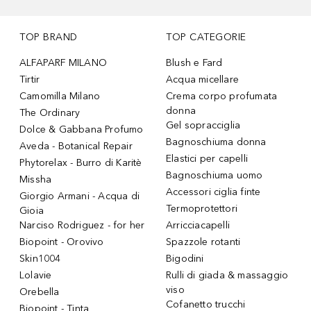
TOP BRAND
TOP CATEGORIE
ALFAPARF MILANO
Blush e Fard
Tirtir
Acqua micellare
Camomilla Milano
Crema corpo profumata
donna
The Ordinary
Gel sopracciglia
Dolce & Gabbana Profumo
Bagnoschiuma donna
Aveda - Botanical Repair
Elastici per capelli
Phytorelax - Burro di Karitè
Bagnoschiuma uomo
Missha
Accessori ciglia finte
Giorgio Armani - Acqua di
Termoprotettori
Gioia
Narciso Rodriguez - for her
Arricciacapelli
Biopoint - Orovivo
Spazzole rotanti
Skin1004
Bigodini
Lolavie
Rulli di giada & massaggio
viso
Orebella
Cofanetto trucchi
Biopoint - Tinta