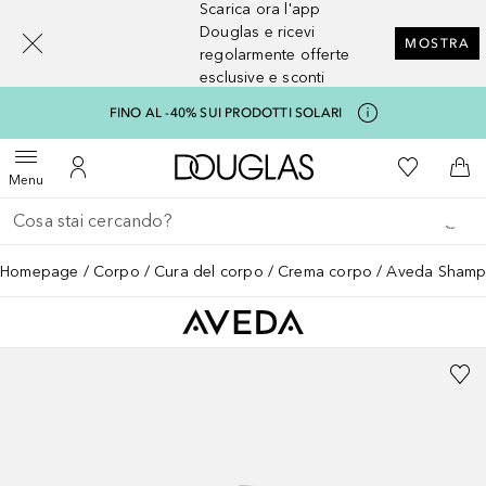
Scarica ora l'app
[navigation.slideout.screenreader]
Douglas e ricevi
MOSTRA
regolarmente offerte
esclusive e sconti
FINO AL -40% SUI PRODOTTI SOLARI
A Douglas Home
Alla Mia Li
Apri menu
Al Mio Account
Al 
Menu
Torna indietro
Esegui ricerca
Homepage
Corpo
Cura del corpo
Crema corpo
Aveda Shamp