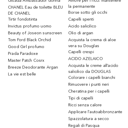
Gisada Ambassador donna
Amore per i ricci: mantenere
la permanente
CHANEL Eau de toilette BLEU
Borse sotto gli occhi
DE CHANEL
Tirtir fondotinta
Capelli spenti
Invictus profumo uomo
Acido salicilico
Beauty of Joseon sunscreen
Olio di argan
Tom Ford Black Orchid
Acquista la crema di aloe
vera su Douglas
Good Girl profumo
Capelli crespi
Prada Paradoxe
ACIDO AZELAICO
Master Patch Cosrx
Acquista le creme all’acido
Breeze Deodorante Argan
salicilico da DOUGLAS
La vie est belle
Colorare i capelli bianchi
Rimuovere i punti neri
Cheratina per i capelli
Tipi di capelli
Ricci senza calore
Applicare l'autoabbronzante
Spazzolatura a secco
Regali di Pasqua