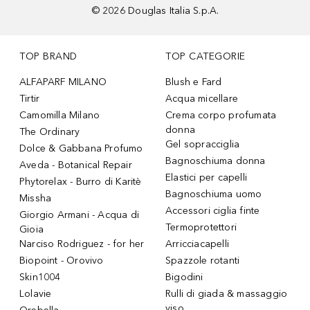
©
2026
Douglas Italia S.p.A.
TOP BRAND
TOP CATEGORIE
ALFAPARF MILANO
Blush e Fard
Tirtir
Acqua micellare
Camomilla Milano
Crema corpo profumata
donna
The Ordinary
Gel sopracciglia
Dolce & Gabbana Profumo
Bagnoschiuma donna
Aveda - Botanical Repair
Elastici per capelli
Phytorelax - Burro di Karitè
Bagnoschiuma uomo
Missha
Accessori ciglia finte
Giorgio Armani - Acqua di
Termoprotettori
Gioia
Narciso Rodriguez - for her
Arricciacapelli
Biopoint - Orovivo
Spazzole rotanti
Skin1004
Bigodini
Lolavie
Rulli di giada & massaggio
viso