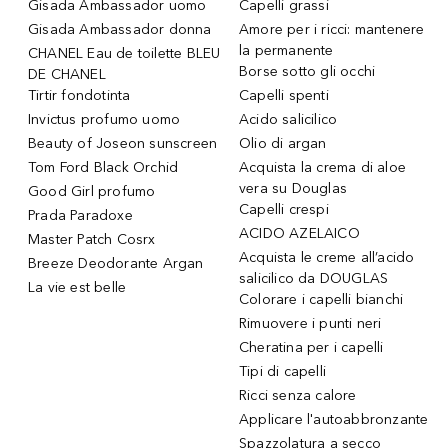
Gisada Ambassador uomo
Capelli grassi
Gisada Ambassador donna
Amore per i ricci: mantenere
la permanente
CHANEL Eau de toilette BLEU
Borse sotto gli occhi
DE CHANEL
Tirtir fondotinta
Capelli spenti
Invictus profumo uomo
Acido salicilico
Beauty of Joseon sunscreen
Olio di argan
Tom Ford Black Orchid
Acquista la crema di aloe
vera su Douglas
Good Girl profumo
Capelli crespi
Prada Paradoxe
ACIDO AZELAICO
Master Patch Cosrx
Acquista le creme all’acido
Breeze Deodorante Argan
salicilico da DOUGLAS
La vie est belle
Colorare i capelli bianchi
Rimuovere i punti neri
Cheratina per i capelli
Tipi di capelli
Ricci senza calore
Applicare l'autoabbronzante
Spazzolatura a secco