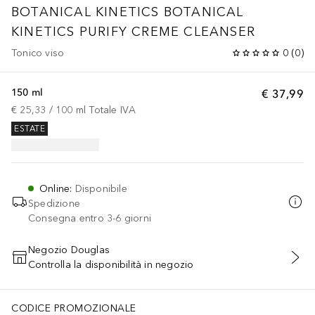
BOTANICAL KINETICS
BOTANICAL
KINETICS PURIFY CREME CLEANSER
Tonico viso
0
(
0
)
150 ml
€ 37,99
€ 25,33
 / 
100
ml
Totale IVA
ESTATE
Online
:
Disponibile
Spedizione
Consegna entro 3-6 giorni
Negozio Douglas
Controlla la disponibilità in negozio
AGGIUNGI AL CARRELLO
CODICE PROMOZIONALE