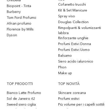
Orebella
Cofanetto trucchi
Biopoint - Tinta
Kit & Set Manicure
Burberry
Spray viso
Tom Ford Profumo
Douglas Collection
Afnan profumo
Rimpolpanti & volumizzanti
Florence by Mills
labbra
Dyson
Rinforzante unghie
Profumi Estivi Donna
Profumi Estivi Uomo
Balsamo
Siero acido ialuronico
Phon
Make up
TOP PRODOTTI
TOP NOVITÀ
Bianco Latte Profumo
Skincare coreana
Sol de Janeiro 62
Profumi estivi
Sweed siero ciglia
Più volume per i capelli sottili