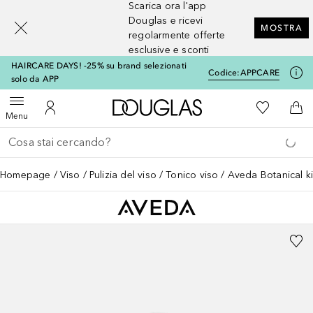
Scarica ora l'app
[navigation.slideout.screenreader]
Douglas e ricevi
MOSTRA
regolarmente offerte
esclusive e sconti
HAIRCARE DAYS! -25% su brand selezionati
Codice:
APPCARE
solo da APP
A Douglas Home
Alla Mia Li
Apri menu
Al Mio Account
Al 
Menu
Torna indietro
Esegui ricerca
Homepage
Viso
Pulizia del viso
Tonico viso
Aveda Botanical ki