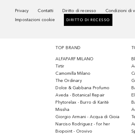
Privacy
Contatti
Diritto di recesso
Condizioni di 
Impostazioni cookie
DIRITTO DI RECESSO
TOP BRAND
T
ALFAPARF MILANO
B
Tirtir
A
Camomilla Milano
C
The Ordinary
G
Dolce & Gabbana Profumo
B
Aveda - Botanical Repair
El
Phytorelax - Burro di Karitè
B
Missha
A
Giorgio Armani - Acqua di Gioia
T
Narciso Rodriguez - for her
Ar
Biopoint - Orovivo
S