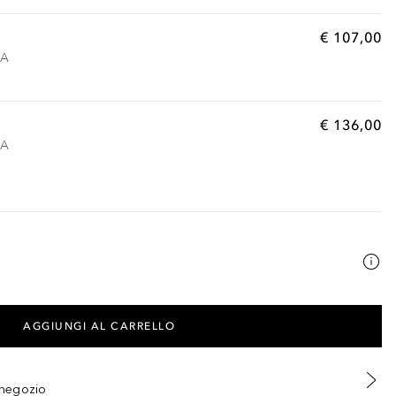
€ 107,00
VA
€ 136,00
VA
AGGIUNGI AL CARRELLO
n negozio