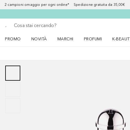
2 campioni omaggio per ogni ordine* Spedizione gratuita da 35,00€
Torna indietro
Esegui ricerca
PROMO
NOVITÀ
MARCHI
PROFUMI
K-BEAUT
Apri il menu PROMO
Apri il menu NOVITÀ
Apri il menu MARCHI
Apri il menu Profumi
Apri il 