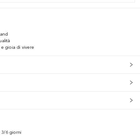
mand
ualità
 e gioia di vivere
3/6 giorni