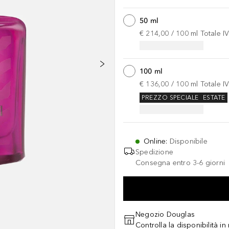
50 ml
€ 214,00
 / 
100
ml
Totale I
100 ml
€ 136,00
 / 
100
ml
Totale I
PREZZO SPECIALE
ESTATE
Online
:
Disponibile
Spedizione
Consegna entro 3-6 giorni
Negozio Douglas
Controlla la disponibilità i