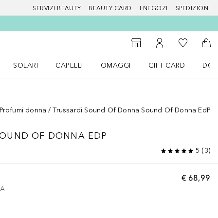
SERVIZI BEAUTY
BEAUTY CARD
I NEGOZI
SPEDIZIONI
Alla Mia Li
Storefinder
Al Mio Account
Al 
SOLARI
CAPELLI
OMAGGI
GIFT CARD
DOU
nu Make up
Apri il menu SOLARI
Apri il menu Capelli
Apri il menu OMAGGI
Profumi donna
Trussardi Sound Of Donna Sound Of Donna EdP
OUND OF DONNA EDP
5
(
3
)
€ 68,99
VA