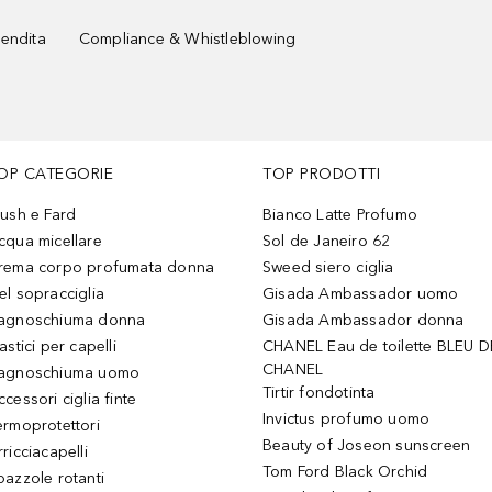
vendita
Compliance & Whistleblowing
OP CATEGORIE
TOP PRODOTTI
lush e Fard
Bianco Latte Profumo
cqua micellare
Sol de Janeiro 62
rema corpo profumata donna
Sweed siero ciglia
el sopracciglia
Gisada Ambassador uomo
agnoschiuma donna
Gisada Ambassador donna
astici per capelli
CHANEL Eau de toilette BLEU D
CHANEL
agnoschiuma uomo
Tirtir fondotinta
ccessori ciglia finte
Invictus profumo uomo
ermoprotettori
Beauty of Joseon sunscreen
ricciacapelli
Tom Ford Black Orchid
pazzole rotanti