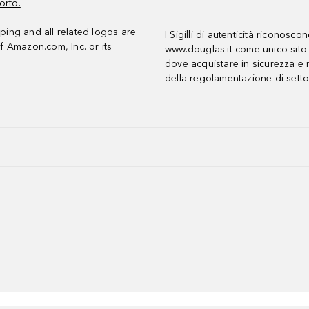
orto.
ing and all related logos are
I Sigilli di autenticità riconosco
f Amazon.com, Inc. or its
www.douglas.it come unico sito 
dove acquistare in sicurezza e n
della regolamentazione di setto