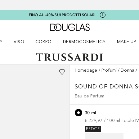
FINO AL -40% SUI PRODOTTI SOLARI
A Douglas Home
Y
VISO
CORPO
DERMOCOSMETICA
MAKE UP
menu K-BEAUTY
Apri il menu Viso
Apri il menu Corpo
Apri il menu DERMOCOSMETICA
Apri il me
Homepage
Profumi
Donna
SOUND OF DONNA
S
Eau de Parfum
30 ml
€ 229,97
 / 
100
ml
Totale I
ESTATE