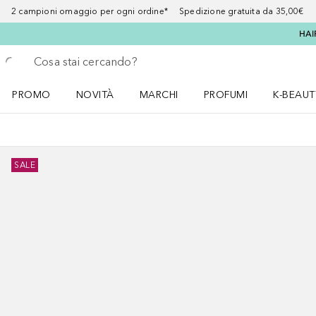
2 campioni omaggio per ogni ordine* Spedizione gratuita da 35,00€
HAI
Torna indietro
Esegui ricerca
PROMO
NOVITÀ
MARCHI
PROFUMI
K-BEAUT
Apri il menu PROMO
Apri il menu NOVITÀ
Apri il menu MARCHI
Apri il menu Profumi
Apri il 
SALE