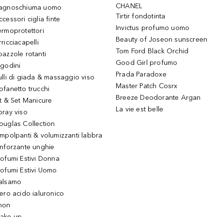
CHANEL
agnoschiuma uomo
Tirtir fondotinta
ccessori ciglia finte
Invictus profumo uomo
ermoprotettori
Beauty of Joseon sunscreen
ricciacapelli
Tom Ford Black Orchid
pazzole rotanti
Good Girl profumo
igodini
Prada Paradoxe
ulli di giada & massaggio viso
Master Patch Cosrx
ofanetto trucchi
Breeze Deodorante Argan
it & Set Manicure
La vie est belle
pray viso
ouglas Collection
impolpanti & volumizzanti labbra
inforzante unghie
rofumi Estivi Donna
rofumi Estivi Uomo
alsamo
iero acido ialuronico
hon
ake up