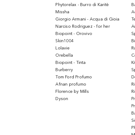
Phytorelax - Burro di Karitè
B
Missha
A
Giorgio Armani - Acqua di Gioia
T
Narciso Rodriguez - for her
Ar
Biopoint - Orovivo
S
Skin1004
B
Lolavie
R
Orebella
C
Biopoint - Tinta
K
Burberry
S
Tom Ford Profumo
D
Afnan profumo
R
Florence by Mills
R
Dyson
P
P
B
S
P
M