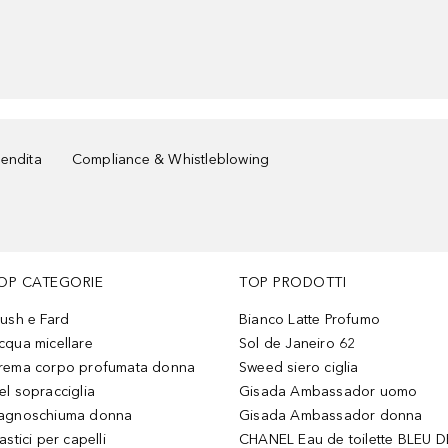
vendita
Compliance & Whistleblowing
OP CATEGORIE
TOP PRODOTTI
lush e Fard
Bianco Latte Profumo
cqua micellare
Sol de Janeiro 62
rema corpo profumata donna
Sweed siero ciglia
el sopracciglia
Gisada Ambassador uomo
agnoschiuma donna
Gisada Ambassador donna
astici per capelli
CHANEL Eau de toilette BLEU D