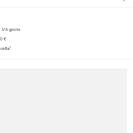
3/6 giorni
00 €
celta¹