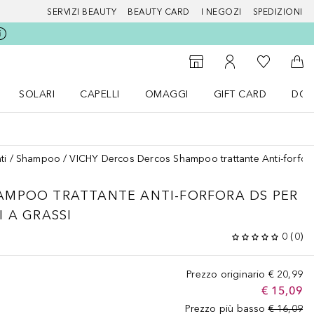
SERVIZI BEAUTY
BEAUTY CARD
I NEGOZI
SPEDIZIONI
Alla Mia Li
Storefinder
Al Mio Account
Al 
SOLARI
CAPELLI
OMAGGI
GIFT CARD
DOU
nu Make up
Apri il menu SOLARI
Apri il menu Capelli
Apri il menu OMAGGI
ti
Shampoo
VICHY Dercos Dercos Shampoo trattante Anti-forfora 
AMPOO TRATTANTE ANTI-FORFORA DS PER
 A GRASSI
0
(
0
)
Prezzo originario
€ 20,99
€ 15,09
Prezzo più basso
€ 16,09