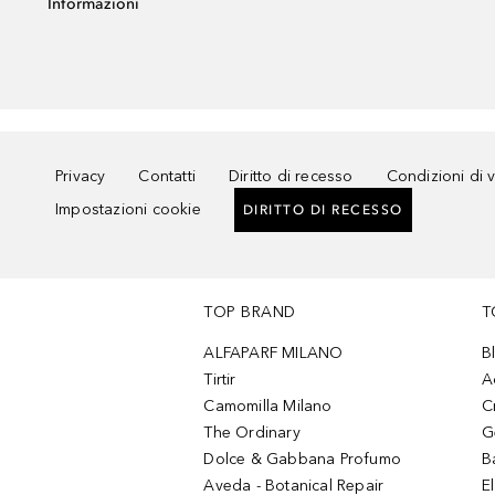
Informazioni
Privacy
Contatti
Diritto di recesso
Condizioni di 
Impostazioni cookie
DIRITTO DI RECESSO
TOP BRAND
T
ALFAPARF MILANO
B
Tirtir
A
Camomilla Milano
C
The Ordinary
G
Dolce & Gabbana Profumo
B
Aveda - Botanical Repair
El