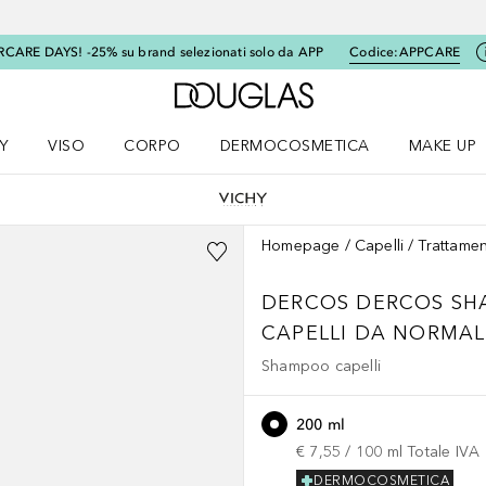
RCARE DAYS! -25% su brand selezionati solo da APP
Codice:
APPCARE
A Douglas Home
Y
VISO
CORPO
DERMOCOSMETICA
MAKE UP
menu K-BEAUTY
Apri il menu Viso
Apri il menu Corpo
Apri il menu DERMOCOSMETICA
Apri il me
Homepage
Capelli
Trattamen
DERCOS
DERCOS SH
CAPELLI DA NORMALI
Shampoo capelli
200 ml
€ 7,55
 / 
100
ml
Totale IVA
DERMOCOSMETICA