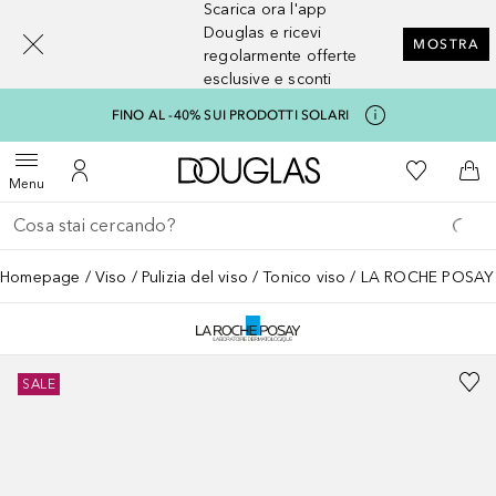
Scarica ora l'app
[navigation.slideout.screenreader]
Douglas e ricevi
MOSTRA
regolarmente offerte
esclusive e sconti
FINO AL -40% SUI PRODOTTI SOLARI
A Douglas Home
Alla Mia Li
Apri menu
Al Mio Account
Al 
Menu
Torna indietro
Esegui ricerca
Homepage
Viso
Pulizia del viso
Tonico viso
LA ROCHE POSAY T
SALE