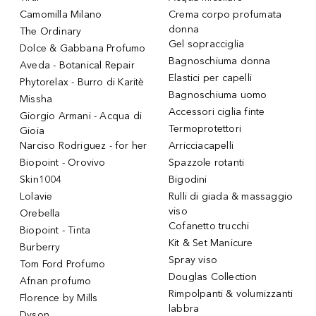
Camomilla Milano
Crema corpo profumata
donna
The Ordinary
Gel sopracciglia
Dolce & Gabbana Profumo
Bagnoschiuma donna
Aveda - Botanical Repair
Elastici per capelli
Phytorelax - Burro di Karitè
Bagnoschiuma uomo
Missha
Accessori ciglia finte
Giorgio Armani - Acqua di
Termoprotettori
Gioia
Narciso Rodriguez - for her
Arricciacapelli
Biopoint - Orovivo
Spazzole rotanti
Skin1004
Bigodini
Lolavie
Rulli di giada & massaggio
viso
Orebella
Cofanetto trucchi
Biopoint - Tinta
Kit & Set Manicure
Burberry
Spray viso
Tom Ford Profumo
Douglas Collection
Afnan profumo
Rimpolpanti & volumizzanti
Florence by Mills
labbra
Dyson