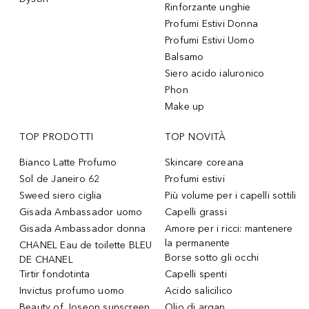
Rinforzante unghie
Profumi Estivi Donna
Profumi Estivi Uomo
Balsamo
Siero acido ialuronico
Phon
Make up
TOP PRODOTTI
TOP NOVITÀ
Bianco Latte Profumo
Skincare coreana
Sol de Janeiro 62
Profumi estivi
Sweed siero ciglia
Più volume per i capelli sottili
Gisada Ambassador uomo
Capelli grassi
Gisada Ambassador donna
Amore per i ricci: mantenere
la permanente
CHANEL Eau de toilette BLEU
Borse sotto gli occhi
DE CHANEL
Tirtir fondotinta
Capelli spenti
Invictus profumo uomo
Acido salicilico
Beauty of Joseon sunscreen
Olio di argan