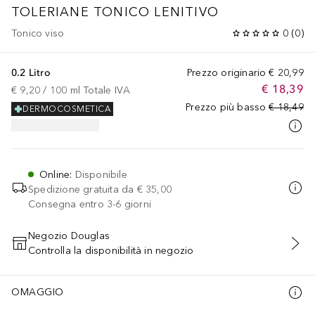
TOLERIANE TONICO LENITIVO
Tonico viso
0
(
0
)
0.2 Litro
Prezzo originario
€ 20,99
€ 18,39
€ 9,20
 / 
100
ml
Totale IVA
Prezzo più basso
€ 18,49
DERMOCOSMETICA
Online
:
Disponibile
Spedizione gratuita da
€ 35,00
Consegna entro 3-6 giorni
Negozio Douglas
Controlla la disponibilità in negozio
AGGIUNGI AL CARRELLO
OMAGGIO