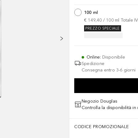
100 ml
€ 149,40
 / 
100
ml
Totale I
PREZZO SPECIALE
Online
:
Disponibile
Spedizione
Consegna entro 3-6 giorni
Negozio Douglas
Controlla la disponibilità i
CODICE PROMOZIONALE