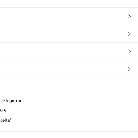
3/6 giorni
00 €
celta¹