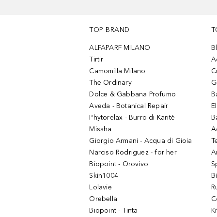
TOP BRAND
T
ALFAPARF MILANO
B
Tirtir
A
Camomilla Milano
C
The Ordinary
G
Dolce & Gabbana Profumo
B
Aveda - Botanical Repair
El
Phytorelax - Burro di Karitè
B
Missha
A
Giorgio Armani - Acqua di Gioia
T
Narciso Rodriguez - for her
Ar
Biopoint - Orovivo
S
Skin1004
B
Lolavie
R
Orebella
C
Biopoint - Tinta
K