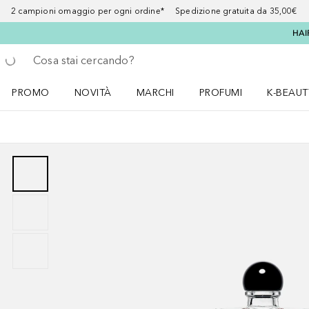
2 campioni omaggio per ogni ordine* Spedizione gratuita da 35,00€
HAI
Torna indietro
Esegui ricerca
PROMO
NOVITÀ
MARCHI
PROFUMI
K-BEAUT
Apri il menu PROMO
Apri il menu NOVITÀ
Apri il menu MARCHI
Apri il menu Profumi
Apri il 