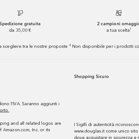
Spedizione gratuita
2 campioni omaggi
da 35,00 €
a tua scelta¹
 scegliere tra le nostre proposte ² Non disponibile per i prodotti 
Shopping Sicuro
udono l’IVA. Saranno aggiunti i
orto.
ing and all related logos are
I Sigilli di autenticità riconosco
f Amazon.com, Inc. or its
www.douglas.it come unico sito 
dove acquistare in sicurezza e n