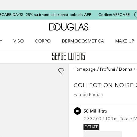
RCARE DAYS! -25% su brand selezionati solo da APP
Codice:
APPCARE
A Douglas Home
Y
VISO
CORPO
DERMOCOSMETICA
MAKE UP
menu K-BEAUTY
Apri il menu Viso
Apri il menu Corpo
Apri il menu DERMOCOSMETICA
Apri il me
Homepage
Profumi
Donna
COLLECTION NOIRE
Eau de Parfum
50 Millilitro
€ 332,00
 / 
100
ml
Totale I
ESTATE