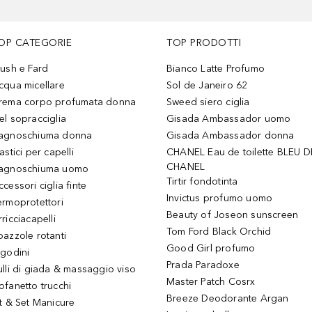
OP CATEGORIE
TOP PRODOTTI
lush e Fard
Bianco Latte Profumo
cqua micellare
Sol de Janeiro 62
rema corpo profumata donna
Sweed siero ciglia
el sopracciglia
Gisada Ambassador uomo
agnoschiuma donna
Gisada Ambassador donna
astici per capelli
CHANEL Eau de toilette BLEU D
CHANEL
agnoschiuma uomo
Tirtir fondotinta
ccessori ciglia finte
Invictus profumo uomo
ermoprotettori
Beauty of Joseon sunscreen
ricciacapelli
Tom Ford Black Orchid
pazzole rotanti
Good Girl profumo
igodini
Prada Paradoxe
ulli di giada & massaggio viso
Master Patch Cosrx
ofanetto trucchi
Breeze Deodorante Argan
it & Set Manicure