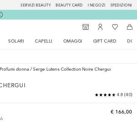
SERVIZI BEAUTY
BEAUTY CARD
I NEGOZI
SPEDIZIONI
Alla Mia Li
Storefinder
Al Mio Account
Al 
SOLARI
CAPELLI
OMAGGI
GIFT CARD
DOU
nu Make up
Apri il menu SOLARI
Apri il menu Capelli
Apri il menu OMAGGI
Profumi donna
Serge Lutens Collection Noire Chergui
CHERGUI
4.8
(
40
)
€ 166,00
VA