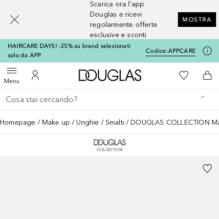
Scarica ora l'app
[navigation.slideout.screenreader]
Douglas e ricevi
MOSTRA
regolarmente offerte
esclusive e sconti
HAIRCARE DAYS! -25% su brand selezionati
Codice:
APPCARE
solo da APP
A Douglas Home
Alla Mia Li
Apri menu
Al Mio Account
Al 
Menu
Torna indietro
Esegui ricerca
Homepage
Make up
Unghie
Smalti
DOUGLAS COLLECTION Make