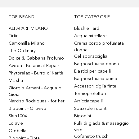
TOP BRAND
TOP CATEGORIE
ALFAPARF MILANO
Blush e Fard
Tirtir
Acqua micellare
Camomilla Milano
Crema corpo profumata
donna
The Ordinary
Gel sopracciglia
Dolce & Gabbana Profumo
Bagnoschiuma donna
Aveda - Botanical Repair
Elastici per capelli
Phytorelax - Burro di Karitè
Bagnoschiuma uomo
Missha
Accessori ciglia finte
Giorgio Armani - Acqua di
Termoprotettori
Gioia
Narciso Rodriguez - for her
Arricciacapelli
Biopoint - Orovivo
Spazzole rotanti
Skin1004
Bigodini
Lolavie
Rulli di giada & massaggio
viso
Orebella
Cofanetto trucchi
Biopoint - Tinta