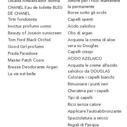
Gisada Ambassador donna
Amore per i ricci: mantenere
la permanente
CHANEL Eau de toilette BLEU
Borse sotto gli occhi
DE CHANEL
Tirtir fondotinta
Capelli spenti
Invictus profumo uomo
Acido salicilico
Beauty of Joseon sunscreen
Olio di argan
Tom Ford Black Orchid
Acquista la crema di aloe
vera su Douglas
Good Girl profumo
Capelli crespi
Prada Paradoxe
ACIDO AZELAICO
Master Patch Cosrx
Acquista le creme all’acido
Breeze Deodorante Argan
salicilico da DOUGLAS
La vie est belle
Colorare i capelli bianchi
Rimuovere i punti neri
Cheratina per i capelli
Tipi di capelli
Ricci senza calore
Applicare l'autoabbronzante
Spazzolatura a secco
Regali di Pasqua