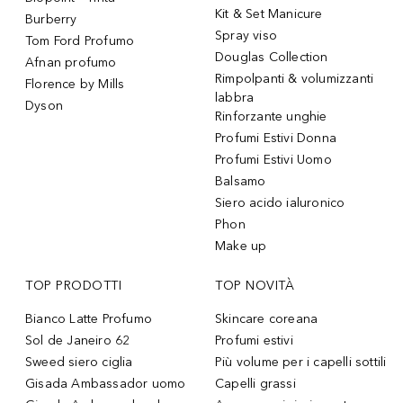
Kit & Set Manicure
Burberry
Spray viso
Tom Ford Profumo
Douglas Collection
Afnan profumo
Rimpolpanti & volumizzanti
Florence by Mills
labbra
Dyson
Rinforzante unghie
Profumi Estivi Donna
Profumi Estivi Uomo
Balsamo
Siero acido ialuronico
Phon
Make up
TOP PRODOTTI
TOP NOVITÀ
Bianco Latte Profumo
Skincare coreana
Sol de Janeiro 62
Profumi estivi
Sweed siero ciglia
Più volume per i capelli sottili
Gisada Ambassador uomo
Capelli grassi