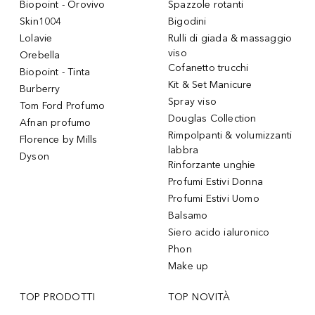
Biopoint - Orovivo
Spazzole rotanti
Skin1004
Bigodini
Lolavie
Rulli di giada & massaggio
viso
Orebella
Cofanetto trucchi
Biopoint - Tinta
Kit & Set Manicure
Burberry
Spray viso
Tom Ford Profumo
Douglas Collection
Afnan profumo
Rimpolpanti & volumizzanti
Florence by Mills
labbra
Dyson
Rinforzante unghie
Profumi Estivi Donna
Profumi Estivi Uomo
Balsamo
Siero acido ialuronico
Phon
Make up
TOP PRODOTTI
TOP NOVITÀ