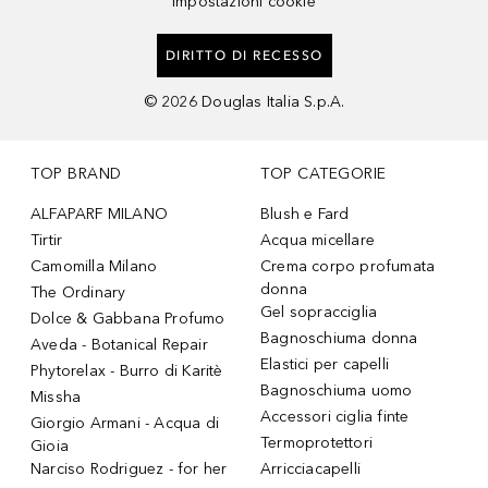
Impostazioni cookie
DIRITTO DI RECESSO
©
2026
Douglas Italia S.p.A.
TOP BRAND
TOP CATEGORIE
ALFAPARF MILANO
Blush e Fard
Tirtir
Acqua micellare
Camomilla Milano
Crema corpo profumata
donna
The Ordinary
Gel sopracciglia
Dolce & Gabbana Profumo
Bagnoschiuma donna
Aveda - Botanical Repair
Elastici per capelli
Phytorelax - Burro di Karitè
Bagnoschiuma uomo
Missha
Accessori ciglia finte
Giorgio Armani - Acqua di
Termoprotettori
Gioia
Narciso Rodriguez - for her
Arricciacapelli