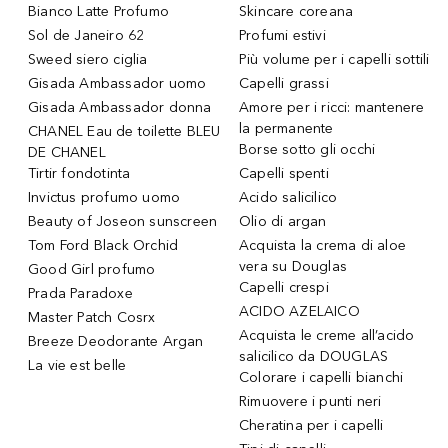
Bianco Latte Profumo
Skincare coreana
Sol de Janeiro 62
Profumi estivi
Sweed siero ciglia
Più volume per i capelli sottili
Gisada Ambassador uomo
Capelli grassi
Gisada Ambassador donna
Amore per i ricci: mantenere
la permanente
CHANEL Eau de toilette BLEU
Borse sotto gli occhi
DE CHANEL
Tirtir fondotinta
Capelli spenti
Invictus profumo uomo
Acido salicilico
Beauty of Joseon sunscreen
Olio di argan
Tom Ford Black Orchid
Acquista la crema di aloe
vera su Douglas
Good Girl profumo
Capelli crespi
Prada Paradoxe
ACIDO AZELAICO
Master Patch Cosrx
Acquista le creme all’acido
Breeze Deodorante Argan
salicilico da DOUGLAS
La vie est belle
Colorare i capelli bianchi
Rimuovere i punti neri
Cheratina per i capelli