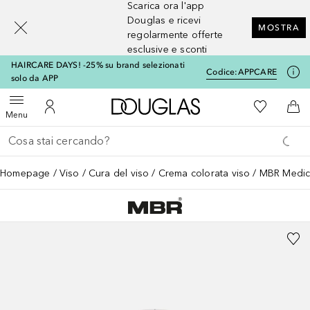
Scarica ora l'app
[navigation.slideout.screenreader]
Douglas e ricevi
MOSTRA
regolarmente offerte
esclusive e sconti
HAIRCARE DAYS! -25% su brand selezionati
Codice:
APPCARE
solo da APP
A Douglas Home
Alla Mia Li
Apri menu
Al Mio Account
Al 
Menu
Torna indietro
Esegui ricerca
Homepage
Viso
Cura del viso
Crema colorata viso
MBR Medica