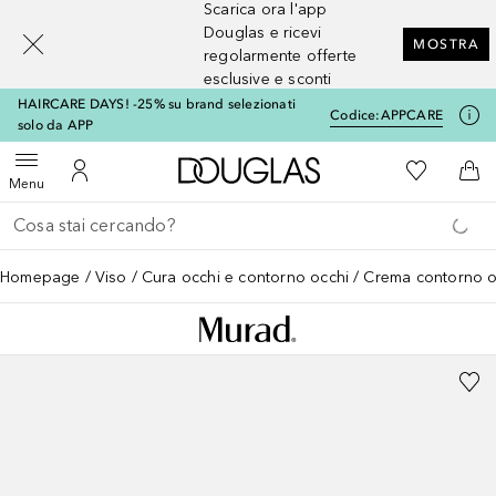
Scarica ora l'app
[navigation.slideout.screenreader]
Douglas e ricevi
MOSTRA
regolarmente offerte
esclusive e sconti
HAIRCARE DAYS! -25% su brand selezionati
Codice:
APPCARE
solo da APP
A Douglas Home
Alla Mia Li
Apri menu
Al Mio Account
Al 
Menu
Torna indietro
Esegui ricerca
Homepage
Viso
Cura occhi e contorno occhi
Crema contorno o