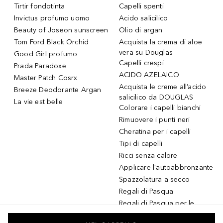
Tirtir fondotinta
Capelli spenti
Invictus profumo uomo
Acido salicilico
Beauty of Joseon sunscreen
Olio di argan
Tom Ford Black Orchid
Acquista la crema di aloe
vera su Douglas
Good Girl profumo
Capelli crespi
Prada Paradoxe
ACIDO AZELAICO
Master Patch Cosrx
Acquista le creme all’acido
Breeze Deodorante Argan
salicilico da DOUGLAS
La vie est belle
Colorare i capelli bianchi
Rimuovere i punti neri
Cheratina per i capelli
Tipi di capelli
Ricci senza calore
Applicare l'autoabbronzante
Spazzolatura a secco
Regali di Pasqua
Regali di Pasqua per le
donne