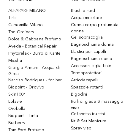
ALFAPARF MILANO
Blush e Fard
Tirtir
Acqua micellare
Camomilla Milano
Crema corpo profumata
donna
The Ordinary
Gel sopracciglia
Dolce & Gabbana Profumo
Bagnoschiuma donna
Aveda - Botanical Repair
Elastici per capelli
Phytorelax - Burro di Karitè
Bagnoschiuma uomo
Missha
Accessori ciglia finte
Giorgio Armani - Acqua di
Termoprotettori
Gioia
Narciso Rodriguez - for her
Arricciacapelli
Biopoint - Orovivo
Spazzole rotanti
Skin1004
Bigodini
Lolavie
Rulli di giada & massaggio
viso
Orebella
Cofanetto trucchi
Biopoint - Tinta
Kit & Set Manicure
Burberry
Spray viso
Tom Ford Profumo