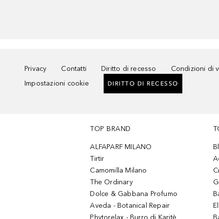
Privacy
Contatti
Diritto di recesso
Condizioni di 
Impostazioni cookie
DIRITTO DI RECESSO
TOP BRAND
T
ALFAPARF MILANO
B
Tirtir
A
Camomilla Milano
C
The Ordinary
G
Dolce & Gabbana Profumo
B
Aveda - Botanical Repair
El
Phytorelax - Burro di Karitè
B