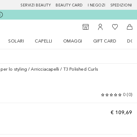
SERVIZI BEAUTY
BEAUTY CARD
I NEGOZI
SPEDIZIONI
Alla Mia Li
Storefinder
Al Mio Account
Al 
SOLARI
CAPELLI
OMAGGI
GIFT CARD
DOU
nu Make up
Apri il menu SOLARI
Apri il menu Capelli
Apri il menu OMAGGI
 per lo styling
Arricciacapelli
T3 Polished Curls
0
(
0
)
€ 109,69