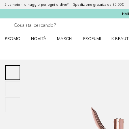
2 campioni omaggio per ogni ordine* Spedizione gratuita da 35,00€
HAI
Torna indietro
Esegui ricerca
PROMO
NOVITÀ
MARCHI
PROFUMI
K-BEAUT
Apri il menu PROMO
Apri il menu NOVITÀ
Apri il menu MARCHI
Apri il menu Profumi
Apri il 