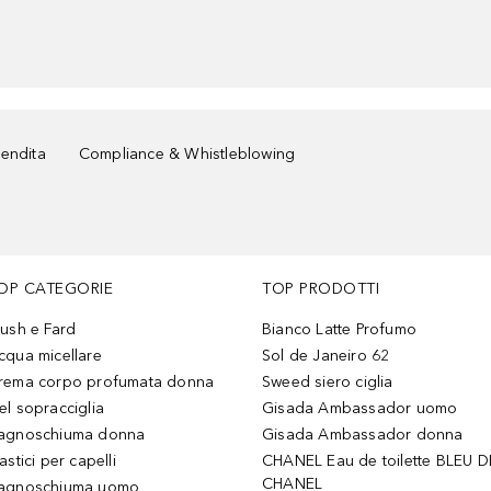
vendita
Compliance & Whistleblowing
OP CATEGORIE
TOP PRODOTTI
lush e Fard
Bianco Latte Profumo
cqua micellare
Sol de Janeiro 62
rema corpo profumata donna
Sweed siero ciglia
el sopracciglia
Gisada Ambassador uomo
agnoschiuma donna
Gisada Ambassador donna
astici per capelli
CHANEL Eau de toilette BLEU D
CHANEL
agnoschiuma uomo