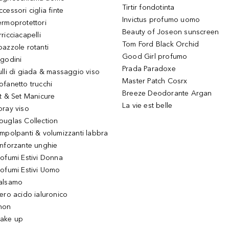
Tirtir fondotinta
ccessori ciglia finte
Invictus profumo uomo
ermoprotettori
Beauty of Joseon sunscreen
ricciacapelli
Tom Ford Black Orchid
pazzole rotanti
Good Girl profumo
igodini
Prada Paradoxe
ulli di giada & massaggio viso
Master Patch Cosrx
ofanetto trucchi
Breeze Deodorante Argan
it & Set Manicure
La vie est belle
pray viso
ouglas Collection
impolpanti & volumizzanti labbra
inforzante unghie
rofumi Estivi Donna
rofumi Estivi Uomo
alsamo
iero acido ialuronico
hon
ake up