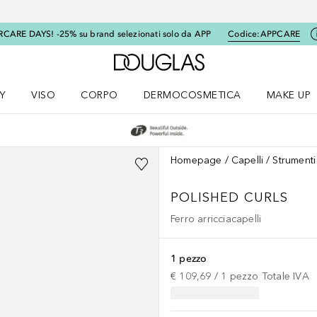
RCARE DAYS! -25% su brand selezionati solo da APP
Codice:
APPCARE
A Douglas Home
Y
VISO
CORPO
DERMOCOSMETICA
MAKE UP
menu K-BEAUTY
Apri il menu Viso
Apri il menu Corpo
Apri il menu DERMOCOSMETICA
Apri il me
Homepage
Capelli
Strumenti
POLISHED CURLS
Ferro arricciacapelli
1 pezzo
€ 109,69
 / 
1
pezzo
Totale IVA