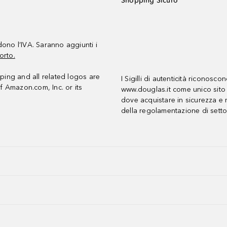
Shopping Sicuro
udono l’IVA. Saranno aggiunti i
orto.
ing and all related logos are
I Sigilli di autenticità riconosco
f Amazon.com, Inc. or its
www.douglas.it come unico sito 
dove acquistare in sicurezza e n
della regolamentazione di setto