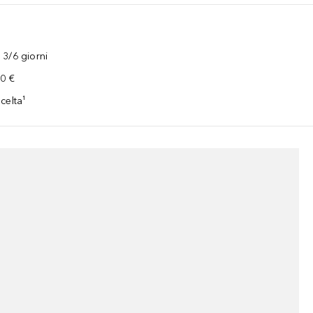
3/6 giorni
00 €
celta¹