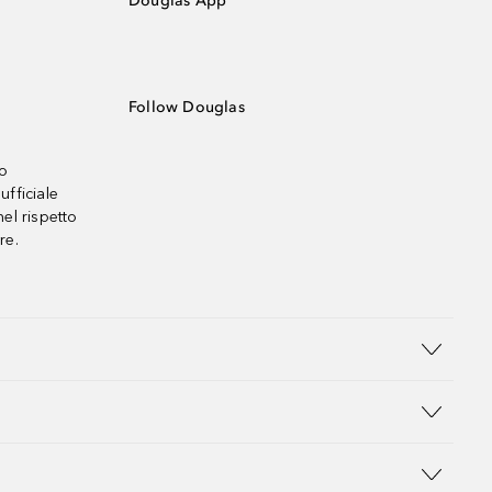
Douglas App
Follow Douglas
no
ufficiale
el rispetto
re.