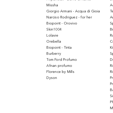
Missha
A
Giorgio Armani - Acqua di Gioia
T
Narciso Rodriguez - for her
Ar
Biopoint - Orovivo
S
Skin1004
B
Lolavie
R
Orebella
C
Biopoint - Tinta
K
Burberry
S
Tom Ford Profumo
D
Afnan profumo
R
Florence by Mills
R
Dyson
P
P
B
S
P
M