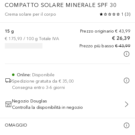
COMPATTO SOLARE MINERALE SPF 30
Crema solare per il corpo
1
(
3
)
15 g
Prezzo originario
€ 43,99
€ 26,39
€ 175,93
 / 
100
g
Totale IVA
Prezzo più basso
€ 43,99
Online
:
Disponibile
Spedizione gratuita da
€ 35,00
Consegna entro 3-6 giorni
Negozio Douglas
Controlla la disponibilità in negozio
AGGIUNGI AL CARRELLO
OMAGGIO