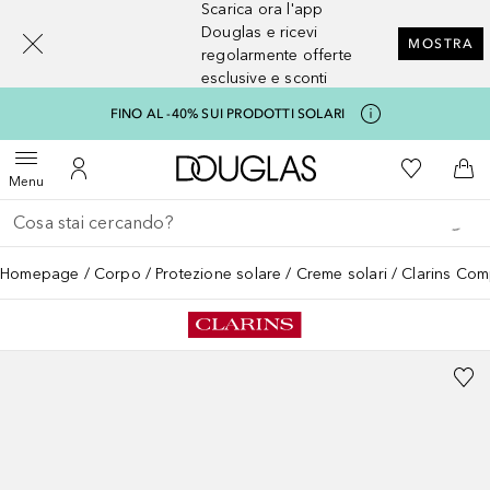
Scarica ora l'app
[navigation.slideout.screenreader]
Douglas e ricevi
MOSTRA
regolarmente offerte
esclusive e sconti
FINO AL -40% SUI PRODOTTI SOLARI
A Douglas Home
Alla Mia Li
Apri menu
Al Mio Account
Al 
Menu
Torna indietro
Esegui ricerca
Homepage
Corpo
Protezione solare
Creme solari
Clarins Com