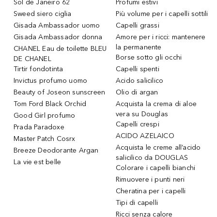
Sol de Janeiro 62
Profumi estivi
Sweed siero ciglia
Più volume per i capelli sottili
Gisada Ambassador uomo
Capelli grassi
Gisada Ambassador donna
Amore per i ricci: mantenere
la permanente
CHANEL Eau de toilette BLEU
Borse sotto gli occhi
DE CHANEL
Tirtir fondotinta
Capelli spenti
Invictus profumo uomo
Acido salicilico
Beauty of Joseon sunscreen
Olio di argan
Tom Ford Black Orchid
Acquista la crema di aloe
vera su Douglas
Good Girl profumo
Capelli crespi
Prada Paradoxe
ACIDO AZELAICO
Master Patch Cosrx
Acquista le creme all’acido
Breeze Deodorante Argan
salicilico da DOUGLAS
La vie est belle
Colorare i capelli bianchi
Rimuovere i punti neri
Cheratina per i capelli
Tipi di capelli
Ricci senza calore