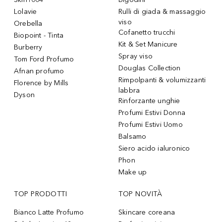
Lolavie
Rulli di giada & massaggio
viso
Orebella
Cofanetto trucchi
Biopoint - Tinta
Kit & Set Manicure
Burberry
Spray viso
Tom Ford Profumo
Douglas Collection
Afnan profumo
Rimpolpanti & volumizzanti
Florence by Mills
labbra
Dyson
Rinforzante unghie
Profumi Estivi Donna
Profumi Estivi Uomo
Balsamo
Siero acido ialuronico
Phon
Make up
TOP PRODOTTI
TOP NOVITÀ
Bianco Latte Profumo
Skincare coreana