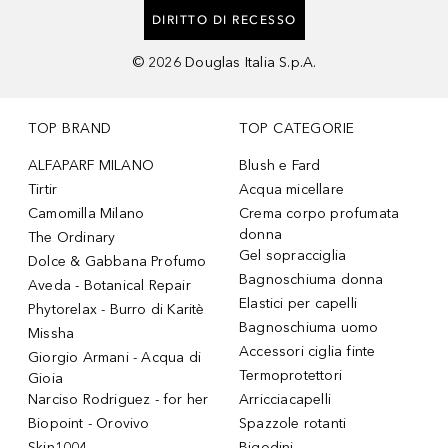
DIRITTO DI RECESSO
©
2026
Douglas Italia S.p.A.
TOP BRAND
TOP CATEGORIE
ALFAPARF MILANO
Blush e Fard
Tirtir
Acqua micellare
Camomilla Milano
Crema corpo profumata
donna
The Ordinary
Gel sopracciglia
Dolce & Gabbana Profumo
Bagnoschiuma donna
Aveda - Botanical Repair
Elastici per capelli
Phytorelax - Burro di Karitè
Bagnoschiuma uomo
Missha
Accessori ciglia finte
Giorgio Armani - Acqua di
Termoprotettori
Gioia
Narciso Rodriguez - for her
Arricciacapelli
Biopoint - Orovivo
Spazzole rotanti
Skin1004
Bigodini