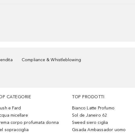
vendita
Compliance & Whistleblowing
OP CATEGORIE
TOP PRODOTTI
lush e Fard
Bianco Latte Profumo
cqua micellare
Sol de Janeiro 62
rema corpo profumata donna
Sweed siero ciglia
el sopracciglia
Gisada Ambassador uomo