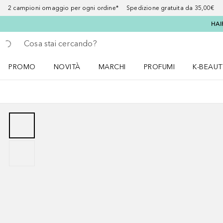
2 campioni omaggio per ogni ordine* Spedizione gratuita da 35,00€
HAI
Torna indietro
Esegui ricerca
PROMO
NOVITÀ
MARCHI
PROFUMI
K-BEAUT
Apri il menu PROMO
Apri il menu NOVITÀ
Apri il menu MARCHI
Apri il menu Profumi
Apri il 