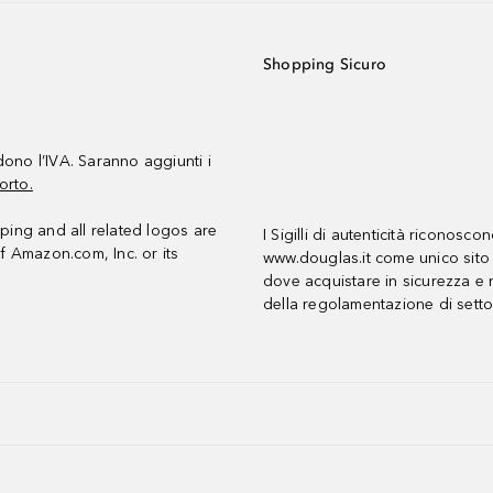
Shopping Sicuro
udono l’IVA. Saranno aggiunti i
orto.
ing and all related logos are
I Sigilli di autenticità riconosco
f Amazon.com, Inc. or its
www.douglas.it come unico sito 
dove acquistare in sicurezza e n
della regolamentazione di setto