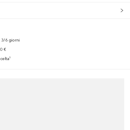
3/6 giorni
00 €
celta¹