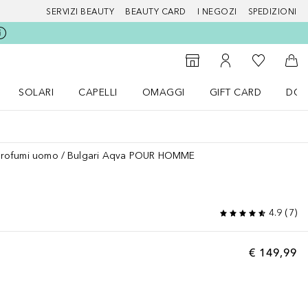
SERVIZI BEAUTY
BEAUTY CARD
I NEGOZI
SPEDIZIONI
Alla Mia Li
Storefinder
Al Mio Account
Al 
SOLARI
CAPELLI
OMAGGI
GIFT CARD
DOU
nu Make up
Apri il menu SOLARI
Apri il menu Capelli
Apri il menu OMAGGI
Profumi uomo
Bulgari Aqva POUR HOMME
4.9
(
7
)
€ 149,99