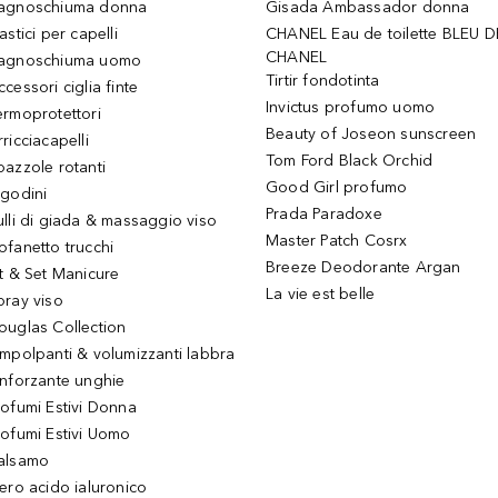
agnoschiuma donna
Gisada Ambassador donna
astici per capelli
CHANEL Eau de toilette BLEU D
CHANEL
agnoschiuma uomo
Tirtir fondotinta
ccessori ciglia finte
Invictus profumo uomo
ermoprotettori
Beauty of Joseon sunscreen
ricciacapelli
Tom Ford Black Orchid
pazzole rotanti
Good Girl profumo
igodini
Prada Paradoxe
ulli di giada & massaggio viso
Master Patch Cosrx
ofanetto trucchi
Breeze Deodorante Argan
it & Set Manicure
La vie est belle
pray viso
ouglas Collection
impolpanti & volumizzanti labbra
inforzante unghie
rofumi Estivi Donna
rofumi Estivi Uomo
alsamo
iero acido ialuronico