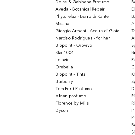
Dolce & Gabbana Profumo
B
Aveda - Botanical Repair
El
Phytorelax - Burro di Karitè
B
Missha
A
Giorgio Armani - Acqua di Gioia
T
Narciso Rodriguez - for her
Ar
Biopoint - Orovivo
S
Skin1004
B
Lolavie
R
Orebella
C
Biopoint - Tinta
K
Burberry
S
Tom Ford Profumo
D
Afnan profumo
R
Florence by Mills
R
Dyson
P
P
B
S