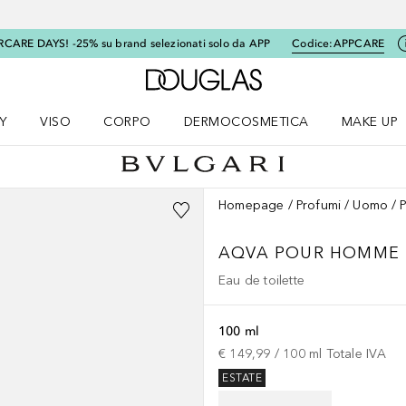
RCARE DAYS! -25% su brand selezionati solo da APP
Codice:
APPCARE
A Douglas Home
Y
VISO
CORPO
DERMOCOSMETICA
MAKE UP
menu K-BEAUTY
Apri il menu Viso
Apri il menu Corpo
Apri il menu DERMOCOSMETICA
Apri il me
Homepage
Profumi
Uomo
AQVA
POUR HOMME
Eau de toilette
100 ml
€ 149,99
 / 
100
ml
Totale IVA
ESTATE