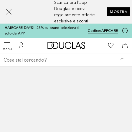
Scarica ora l'app
[navigation.slideout.screenreader]
Douglas e ricevi
MOSTRA
regolarmente offerte
esclusive e sconti
HAIRCARE DAYS! -25% su brand selezionati
Codice:
APPCARE
solo da APP
A Douglas Home
Alla Mia Li
Apri menu
Al Mio Account
Al 
Menu
Torna indietro
Esegui ricerca