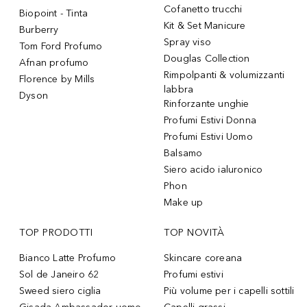
Cofanetto trucchi
Biopoint - Tinta
Kit & Set Manicure
Burberry
Spray viso
Tom Ford Profumo
Douglas Collection
Afnan profumo
Rimpolpanti & volumizzanti
Florence by Mills
labbra
Dyson
Rinforzante unghie
Profumi Estivi Donna
Profumi Estivi Uomo
Balsamo
Siero acido ialuronico
Phon
Make up
TOP PRODOTTI
TOP NOVITÀ
Bianco Latte Profumo
Skincare coreana
Sol de Janeiro 62
Profumi estivi
Sweed siero ciglia
Più volume per i capelli sottili