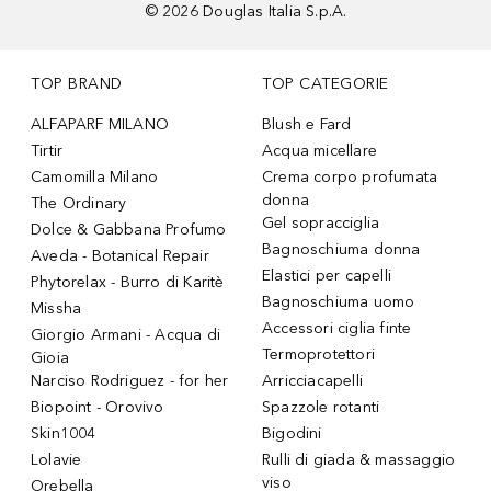
©
2026
Douglas Italia S.p.A.
TOP BRAND
TOP CATEGORIE
ALFAPARF MILANO
Blush e Fard
Tirtir
Acqua micellare
Camomilla Milano
Crema corpo profumata
donna
The Ordinary
Gel sopracciglia
Dolce & Gabbana Profumo
Bagnoschiuma donna
Aveda - Botanical Repair
Elastici per capelli
Phytorelax - Burro di Karitè
Bagnoschiuma uomo
Missha
Accessori ciglia finte
Giorgio Armani - Acqua di
Termoprotettori
Gioia
Narciso Rodriguez - for her
Arricciacapelli
Biopoint - Orovivo
Spazzole rotanti
Skin1004
Bigodini
Lolavie
Rulli di giada & massaggio
viso
Orebella