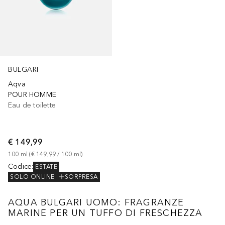
BULGARI
Aqva
POUR HOMME
Eau de toilette
€ 149,99
100
ml
 (
€ 149,99
 / 
100
ml
)
Codice
:
ESTATE
SOLO ONLINE
SORPRESA
AQUA BULGARI UOMO: FRAGRANZE
MARINE PER UN TUFFO DI FRESCHEZZA