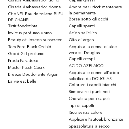
Gisada Ambassador uomo
Capelli grassi
Gisada Ambassador donna
Amore per i ricci: mantenere
la permanente
CHANEL Eau de toilette BLEU
Borse sotto gli occhi
DE CHANEL
Tirtir fondotinta
Capelli spenti
Invictus profumo uomo
Acido salicilico
Beauty of Joseon sunscreen
Olio di argan
Tom Ford Black Orchid
Acquista la crema di aloe
vera su Douglas
Good Girl profumo
Capelli crespi
Prada Paradoxe
ACIDO AZELAICO
Master Patch Cosrx
Acquista le creme all’acido
Breeze Deodorante Argan
salicilico da DOUGLAS
La vie est belle
Colorare i capelli bianchi
Rimuovere i punti neri
Cheratina per i capelli
Tipi di capelli
Ricci senza calore
Applicare l'autoabbronzante
Spazzolatura a secco