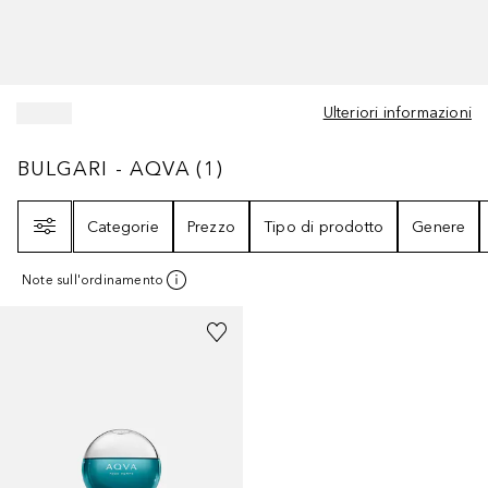
Ulteriori informazioni
BULGARI - AQVA
1
RISULTATI
BULGARI - AQVA
(
1
)
Filtri
Categorie
Prezzo
Tipo di prodotto
Genere
Note sull'ordinamento