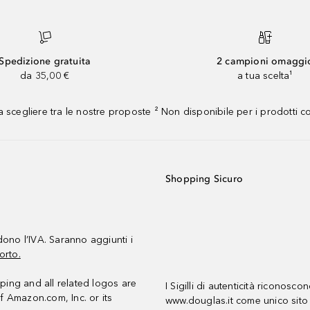
Spedizione gratuita
2 campioni omaggi
da 35,00 €
a tua scelta¹
 scegliere tra le nostre proposte ² Non disponibile per i prodotti 
Shopping Sicuro
udono l’IVA. Saranno aggiunti i
orto.
ing and all related logos are
I Sigilli di autenticità riconosco
f Amazon.com, Inc. or its
www.douglas.it come unico sito 