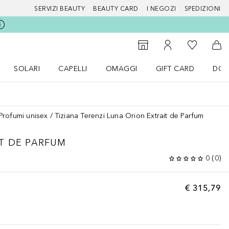
SERVIZI BEAUTY
BEAUTY CARD
I NEGOZI
SPEDIZIONI
Alla Mia Li
Storefinder
Al Mio Account
Al 
SOLARI
CAPELLI
OMAGGI
GIFT CARD
DOU
nu Make up
Apri il menu SOLARI
Apri il menu Capelli
Apri il menu OMAGGI
Profumi unisex
Tiziana Terenzi Luna Orion Extrait de Parfum
T DE PARFUM
0
(
0
)
€ 315,79