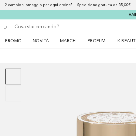
2 campioni omaggio per ogni ordine* Spedizione gratuita da 35,00€
HAI
Torna indietro
Esegui ricerca
PROMO
NOVITÀ
MARCHI
PROFUMI
K-BEAUT
Apri il menu PROMO
Apri il menu NOVITÀ
Apri il menu MARCHI
Apri il menu Profumi
Apri il 