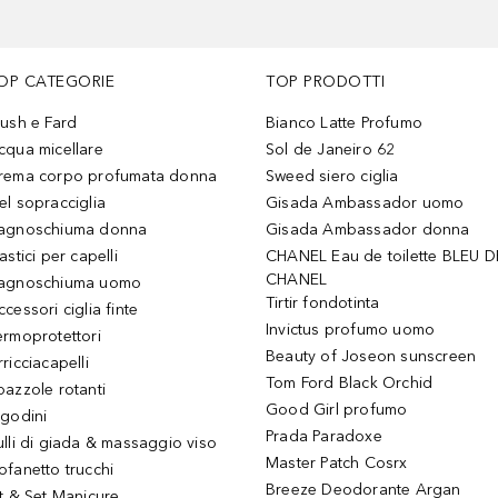
OP CATEGORIE
TOP PRODOTTI
lush e Fard
Bianco Latte Profumo
cqua micellare
Sol de Janeiro 62
rema corpo profumata donna
Sweed siero ciglia
el sopracciglia
Gisada Ambassador uomo
agnoschiuma donna
Gisada Ambassador donna
astici per capelli
CHANEL Eau de toilette BLEU D
CHANEL
agnoschiuma uomo
Tirtir fondotinta
ccessori ciglia finte
Invictus profumo uomo
ermoprotettori
Beauty of Joseon sunscreen
ricciacapelli
Tom Ford Black Orchid
pazzole rotanti
Good Girl profumo
igodini
Prada Paradoxe
ulli di giada & massaggio viso
Master Patch Cosrx
ofanetto trucchi
Breeze Deodorante Argan
it & Set Manicure