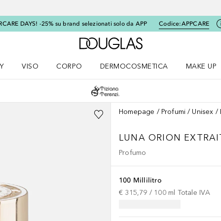
RCARE DAYS! -25% su brand selezionati solo da APP
Codice:
APPCARE
A Douglas Home
Y
VISO
CORPO
DERMOCOSMETICA
MAKE UP
menu K-BEAUTY
Apri il menu Viso
Apri il menu Corpo
Apri il menu DERMOCOSMETICA
Apri il me
Homepage
Profumi
Unisex
LUNA
ORION EXTRAI
Profumo
100 Millilitro
€ 315,79
 / 
100
ml
Totale IVA