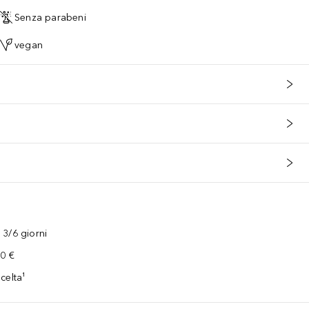
Senza parabeni
vegan
3/6 giorni
00 €
celta¹