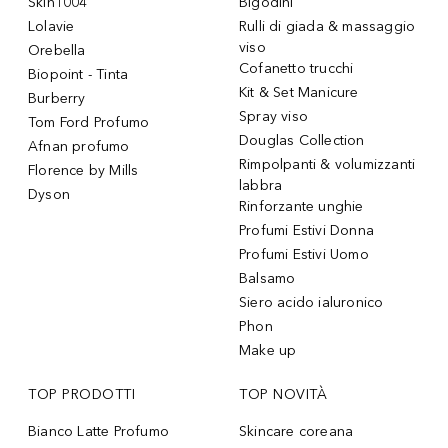
Skin1004
Bigodini
Lolavie
Rulli di giada & massaggio
viso
Orebella
Cofanetto trucchi
Biopoint - Tinta
Kit & Set Manicure
Burberry
Spray viso
Tom Ford Profumo
Douglas Collection
Afnan profumo
Rimpolpanti & volumizzanti
Florence by Mills
labbra
Dyson
Rinforzante unghie
Profumi Estivi Donna
Profumi Estivi Uomo
Balsamo
Siero acido ialuronico
Phon
Make up
TOP PRODOTTI
TOP NOVITÀ
Bianco Latte Profumo
Skincare coreana