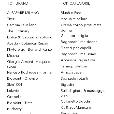
TOP BRAND
TOP CATEGORIE
ALFAPARF MILANO
Blush e Fard
Tirtir
Acqua micellare
Camomilla Milano
Crema corpo profumata
donna
The Ordinary
Gel sopracciglia
Dolce & Gabbana Profumo
Bagnoschiuma donna
Aveda - Botanical Repair
Elastici per capelli
Phytorelax - Burro di Karitè
Bagnoschiuma uomo
Missha
Accessori ciglia finte
Giorgio Armani - Acqua di
Termoprotettori
Gioia
Narciso Rodriguez - for her
Arricciacapelli
Biopoint - Orovivo
Spazzole rotanti
Skin1004
Bigodini
Lolavie
Rulli di giada & massaggio
viso
Orebella
Cofanetto trucchi
Biopoint - Tinta
Kit & Set Manicure
Burberry
Spray viso