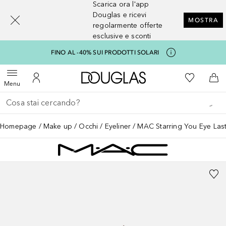
Scarica ora l'app
[navigation.slideout.screenreader]
Douglas e ricevi
MOSTRA
regolarmente offerte
esclusive e sconti
FINO AL -40% SUI PRODOTTI SOLARI
A Douglas Home
Alla Mia Li
Apri menu
Al Mio Account
Al 
Menu
Torna indietro
Esegui ricerca
Homepage
Make up
Occhi
Eyeliner
MAC Starring You Eye Las