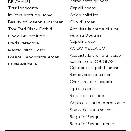
Borse sotto gli occhi
DE CHANEL
Tirtir fondotinta
Capelli spenti
Invictus profumo uomo
Acido salicilico
Beauty of Joseon sunscreen
Olio di argan
Tom Ford Black Orchid
Acquista la crema di aloe
vera su Douglas
Good Girl profumo
Capelli crespi
Prada Paradoxe
ACIDO AZELAICO
Master Patch Cosrx
Acquista le creme all’acido
Breeze Deodorante Argan
salicilico da DOUGLAS
La vie est belle
Colorare i capelli bianchi
Rimuovere i punti neri
Cheratina per i capelli
Tipi di capelli
Ricci senza calore
Applicare l'autoabbronzante
Spazzolatura a secco
Regali di Pasqua
Regali di Pasqua per le
donne