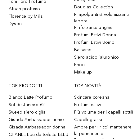
Tom Ford Profumo
Douglas Collection
Afnan profumo
Rimpolpanti & volumizzanti
Florence by Mills
labbra
Dyson
Rinforzante unghie
Profumi Estivi Donna
Profumi Estivi Uomo
Balsamo
Siero acido ialuronico
Phon
Make up
TOP PRODOTTI
TOP NOVITÀ
Bianco Latte Profumo
Skincare coreana
Sol de Janeiro 62
Profumi estivi
Sweed siero ciglia
Più volume per i capelli sottili
Gisada Ambassador uomo
Capelli grassi
Gisada Ambassador donna
Amore per i ricci: mantenere
la permanente
CHANEL Eau de toilette BLEU