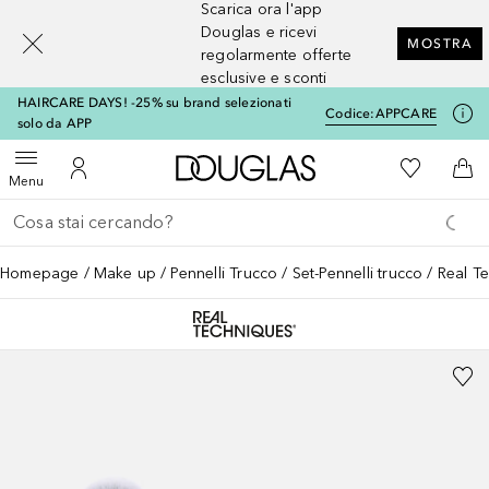
Scarica ora l'app
[navigation.slideout.screenreader]
Douglas e ricevi
MOSTRA
regolarmente offerte
esclusive e sconti
HAIRCARE DAYS! -25% su brand selezionati
Codice:
APPCARE
solo da APP
A Douglas Home
Alla Mia Li
Apri menu
Al Mio Account
Al 
Menu
Torna indietro
Esegui ricerca
Homepage
Make up
Pennelli Trucco
Set-Pennelli trucco
Real T