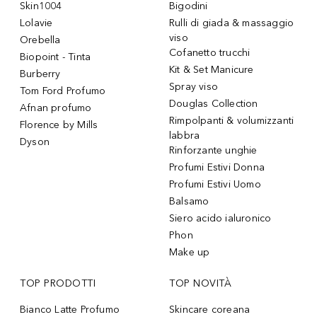
Skin1004
Bigodini
Lolavie
Rulli di giada & massaggio
viso
Orebella
Cofanetto trucchi
Biopoint - Tinta
Kit & Set Manicure
Burberry
Spray viso
Tom Ford Profumo
Douglas Collection
Afnan profumo
Rimpolpanti & volumizzanti
Florence by Mills
labbra
Dyson
Rinforzante unghie
Profumi Estivi Donna
Profumi Estivi Uomo
Balsamo
Siero acido ialuronico
Phon
Make up
TOP PRODOTTI
TOP NOVITÀ
Bianco Latte Profumo
Skincare coreana