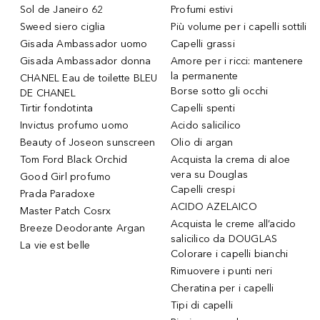
Sol de Janeiro 62
Profumi estivi
Sweed siero ciglia
Più volume per i capelli sottili
Gisada Ambassador uomo
Capelli grassi
Gisada Ambassador donna
Amore per i ricci: mantenere
la permanente
CHANEL Eau de toilette BLEU
Borse sotto gli occhi
DE CHANEL
Tirtir fondotinta
Capelli spenti
Invictus profumo uomo
Acido salicilico
Beauty of Joseon sunscreen
Olio di argan
Tom Ford Black Orchid
Acquista la crema di aloe
vera su Douglas
Good Girl profumo
Capelli crespi
Prada Paradoxe
ACIDO AZELAICO
Master Patch Cosrx
Acquista le creme all’acido
Breeze Deodorante Argan
salicilico da DOUGLAS
La vie est belle
Colorare i capelli bianchi
Rimuovere i punti neri
Cheratina per i capelli
Tipi di capelli