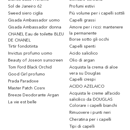
Sol de Janeiro 62
Profumi estivi
Sweed siero ciglia
Più volume per i capelli sottili
Gisada Ambassador uomo
Capelli grassi
Gisada Ambassador donna
Amore per i ricci: mantenere
la permanente
CHANEL Eau de toilette BLEU
Borse sotto gli occhi
DE CHANEL
Tirtir fondotinta
Capelli spenti
Invictus profumo uomo
Acido salicilico
Beauty of Joseon sunscreen
Olio di argan
Tom Ford Black Orchid
Acquista la crema di aloe
vera su Douglas
Good Girl profumo
Capelli crespi
Prada Paradoxe
ACIDO AZELAICO
Master Patch Cosrx
Acquista le creme all’acido
Breeze Deodorante Argan
salicilico da DOUGLAS
La vie est belle
Colorare i capelli bianchi
Rimuovere i punti neri
Cheratina per i capelli
Tipi di capelli