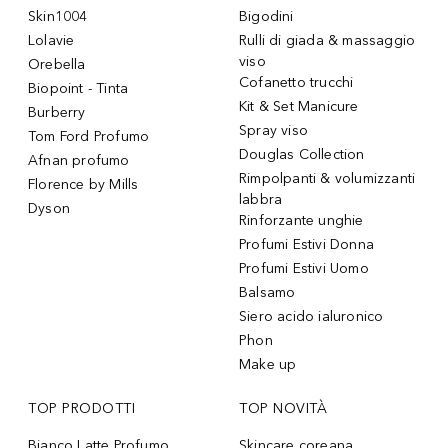
Skin1004
Bigodini
Lolavie
Rulli di giada & massaggio
viso
Orebella
Cofanetto trucchi
Biopoint - Tinta
Kit & Set Manicure
Burberry
Spray viso
Tom Ford Profumo
Douglas Collection
Afnan profumo
Rimpolpanti & volumizzanti
Florence by Mills
labbra
Dyson
Rinforzante unghie
Profumi Estivi Donna
Profumi Estivi Uomo
Balsamo
Siero acido ialuronico
Phon
Make up
TOP PRODOTTI
TOP NOVITÀ
Bianco Latte Profumo
Skincare coreana