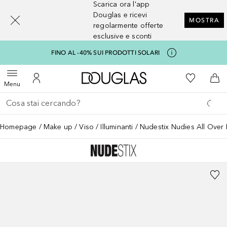
Scarica ora l'app
[navigation.slideout.screenreader]
Douglas e ricevi
MOSTRA
regolarmente offerte
esclusive e sconti
FINO AL -40% SUI PRODOTTI SOLARI
A Douglas Home
Alla Mia Li
Apri menu
Al Mio Account
Al 
Menu
Torna indietro
Esegui ricerca
Homepage
Make up
Viso
Illuminanti
Nudestix Nudies All Over