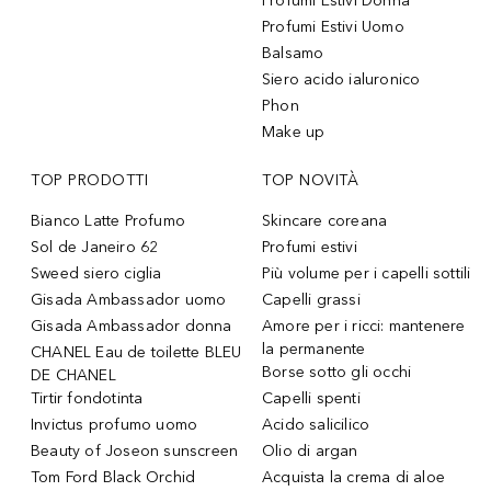
Profumi Estivi Donna
Profumi Estivi Uomo
Balsamo
Siero acido ialuronico
Phon
Make up
TOP PRODOTTI
TOP NOVITÀ
Bianco Latte Profumo
Skincare coreana
Sol de Janeiro 62
Profumi estivi
Sweed siero ciglia
Più volume per i capelli sottili
Gisada Ambassador uomo
Capelli grassi
Gisada Ambassador donna
Amore per i ricci: mantenere
la permanente
CHANEL Eau de toilette BLEU
Borse sotto gli occhi
DE CHANEL
Tirtir fondotinta
Capelli spenti
Invictus profumo uomo
Acido salicilico
Beauty of Joseon sunscreen
Olio di argan
Tom Ford Black Orchid
Acquista la crema di aloe