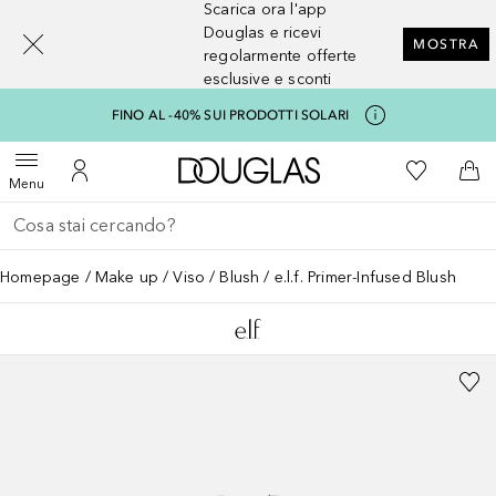
Scarica ora l'app
[navigation.slideout.screenreader]
Douglas e ricevi
MOSTRA
regolarmente offerte
esclusive e sconti
FINO AL -40% SUI PRODOTTI SOLARI
A Douglas Home
Alla Mia Li
Apri menu
Al Mio Account
Al 
Menu
Torna indietro
Esegui ricerca
Homepage
Make up
Viso
Blush
e.l.f. Primer-Infused Blush