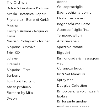
donna
The Ordinary
Gel sopracciglia
Dolce & Gabbana Profumo
Bagnoschiuma donna
Aveda - Botanical Repair
Elastici per capelli
Phytorelax - Burro di Karitè
Bagnoschiuma uomo
Missha
Accessori ciglia finte
Giorgio Armani - Acqua di
Termoprotettori
Gioia
Narciso Rodriguez - for her
Arricciacapelli
Biopoint - Orovivo
Spazzole rotanti
Skin1004
Bigodini
Lolavie
Rulli di giada & massaggio
viso
Orebella
Cofanetto trucchi
Biopoint - Tinta
Kit & Set Manicure
Burberry
Spray viso
Tom Ford Profumo
Douglas Collection
Afnan profumo
Rimpolpanti & volumizzanti
Florence by Mills
labbra
Dyson
Rinforzante unghie