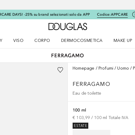
RCARE DAYS! -25% su brand selezionati solo da APP
Codice:
APPCARE
A Douglas Home
Y
VISO
CORPO
DERMOCOSMETICA
MAKE UP
menu K-BEAUTY
Apri il menu Viso
Apri il menu Corpo
Apri il menu DERMOCOSMETICA
Apri il me
Homepage
Profumi
Uomo
FERRAGAMO
Eau de toilette
100 ml
€ 103,99
 / 
100
ml
Totale IVA
ESTATE