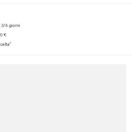
3/6 giorni
00 €
celta¹