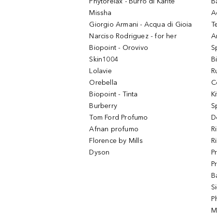
Phytorelax - Burro di Karitè
B
Missha
A
Giorgio Armani - Acqua di Gioia
T
Narciso Rodriguez - for her
Ar
Biopoint - Orovivo
S
Skin1004
B
Lolavie
R
Orebella
C
Biopoint - Tinta
K
Burberry
S
Tom Ford Profumo
D
Afnan profumo
R
Florence by Mills
R
Dyson
P
P
B
S
P
M