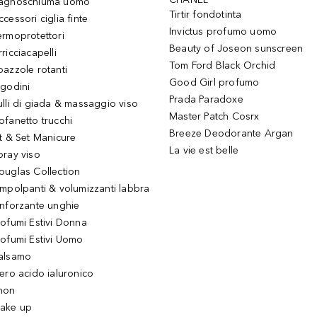
agnoschiuma uomo
Tirtir fondotinta
ccessori ciglia finte
Invictus profumo uomo
ermoprotettori
Beauty of Joseon sunscreen
ricciacapelli
Tom Ford Black Orchid
pazzole rotanti
Good Girl profumo
igodini
Prada Paradoxe
ulli di giada & massaggio viso
Master Patch Cosrx
ofanetto trucchi
Breeze Deodorante Argan
it & Set Manicure
La vie est belle
pray viso
ouglas Collection
impolpanti & volumizzanti labbra
inforzante unghie
rofumi Estivi Donna
rofumi Estivi Uomo
alsamo
iero acido ialuronico
hon
ake up