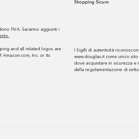
Shopping Sicuro
udono l’IVA. Saranno aggiunti i
orto.
ing and all related logos are
I Sigilli di autenticità riconosco
f Amazon.com, Inc. or its
www.douglas.it come unico sito 
dove acquistare in sicurezza e n
della regolamentazione di setto