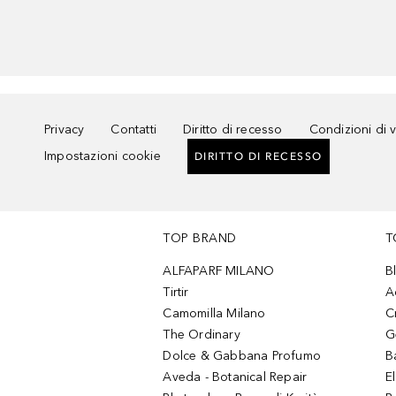
Privacy
Contatti
Diritto di recesso
Condizioni di 
Impostazioni cookie
DIRITTO DI RECESSO
TOP BRAND
T
ALFAPARF MILANO
B
Tirtir
A
Camomilla Milano
C
The Ordinary
G
Dolce & Gabbana Profumo
B
Aveda - Botanical Repair
El