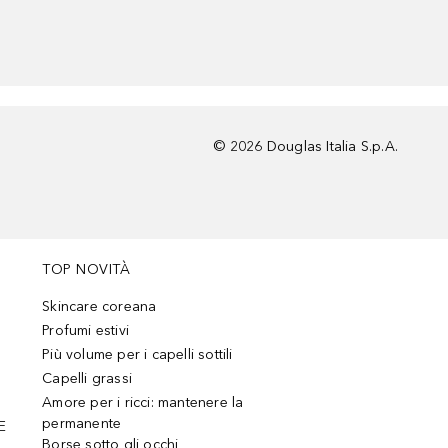
©
2026
Douglas Italia S.p.A.
TOP NOVITÀ
Skincare coreana
Profumi estivi
Più volume per i capelli sottili
Capelli grassi
Amore per i ricci: mantenere la
permanente
E
Borse sotto gli occhi