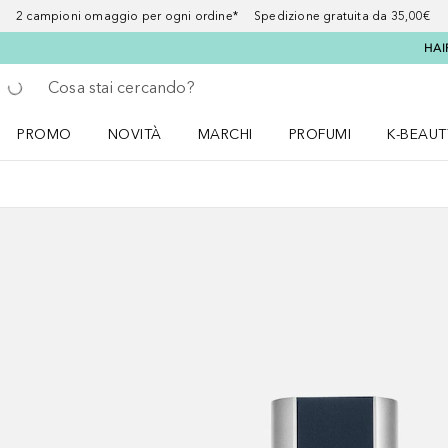
2 campioni omaggio per ogni ordine* Spedizione gratuita da 35,00€
HAI
Torna indietro
Esegui ricerca
PROMO
NOVITÀ
MARCHI
PROFUMI
K-BEAUT
Apri il menu PROMO
Apri il menu NOVITÀ
Apri il menu MARCHI
Apri il menu Profumi
Apri il 