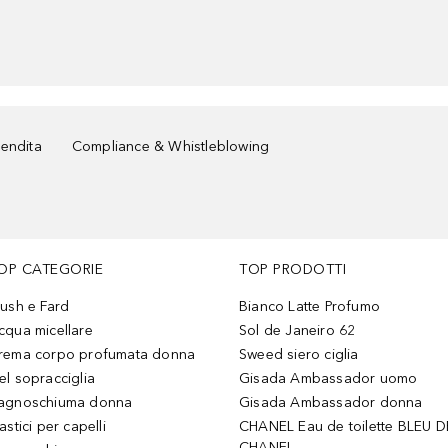
vendita
Compliance & Whistleblowing
OP CATEGORIE
TOP PRODOTTI
lush e Fard
Bianco Latte Profumo
cqua micellare
Sol de Janeiro 62
rema corpo profumata donna
Sweed siero ciglia
el sopracciglia
Gisada Ambassador uomo
agnoschiuma donna
Gisada Ambassador donna
astici per capelli
CHANEL Eau de toilette BLEU D
CHANEL