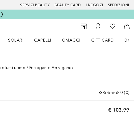
SERVIZI BEAUTY
BEAUTY CARD
I NEGOZI
SPEDIZIONI
Alla Mia Li
Storefinder
Al Mio Account
Al 
SOLARI
CAPELLI
OMAGGI
GIFT CARD
DOU
nu Make up
Apri il menu SOLARI
Apri il menu Capelli
Apri il menu OMAGGI
Profumi uomo
Ferragamo Ferragamo
0
(
0
)
€ 103,99