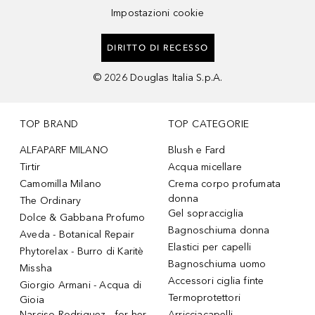
Impostazioni cookie
DIRITTO DI RECESSO
©
2026
Douglas Italia S.p.A.
TOP BRAND
TOP CATEGORIE
ALFAPARF MILANO
Blush e Fard
Tirtir
Acqua micellare
Camomilla Milano
Crema corpo profumata
donna
The Ordinary
Gel sopracciglia
Dolce & Gabbana Profumo
Bagnoschiuma donna
Aveda - Botanical Repair
Elastici per capelli
Phytorelax - Burro di Karitè
Bagnoschiuma uomo
Missha
Accessori ciglia finte
Giorgio Armani - Acqua di
Termoprotettori
Gioia
Narciso Rodriguez - for her
Arricciacapelli