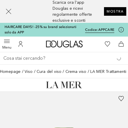
Scarica ora l'app
[navigation.slideout.screenreader]
Douglas e ricevi
MOSTRA
regolarmente offerte
esclusive e sconti
HAIRCARE DAYS! -25% su brand selezionati
Codice:
APPCARE
solo da APP
A Douglas Home
Alla Mia Li
Apri menu
Al Mio Account
Al 
Menu
Torna indietro
Esegui ricerca
Homepage
Viso
Cura del viso
Crema viso
LA MER Trattamenti 