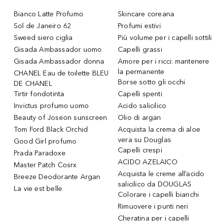
Bianco Latte Profumo
Skincare coreana
Sol de Janeiro 62
Profumi estivi
Sweed siero ciglia
Più volume per i capelli sottili
Gisada Ambassador uomo
Capelli grassi
Gisada Ambassador donna
Amore per i ricci: mantenere
la permanente
CHANEL Eau de toilette BLEU
Borse sotto gli occhi
DE CHANEL
Tirtir fondotinta
Capelli spenti
Invictus profumo uomo
Acido salicilico
Beauty of Joseon sunscreen
Olio di argan
Tom Ford Black Orchid
Acquista la crema di aloe
vera su Douglas
Good Girl profumo
Capelli crespi
Prada Paradoxe
ACIDO AZELAICO
Master Patch Cosrx
Acquista le creme all’acido
Breeze Deodorante Argan
salicilico da DOUGLAS
La vie est belle
Colorare i capelli bianchi
Rimuovere i punti neri
Cheratina per i capelli