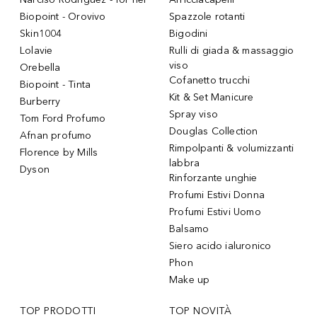
Biopoint - Orovivo
Spazzole rotanti
Skin1004
Bigodini
Lolavie
Rulli di giada & massaggio
viso
Orebella
Cofanetto trucchi
Biopoint - Tinta
Kit & Set Manicure
Burberry
Spray viso
Tom Ford Profumo
Douglas Collection
Afnan profumo
Rimpolpanti & volumizzanti
Florence by Mills
labbra
Dyson
Rinforzante unghie
Profumi Estivi Donna
Profumi Estivi Uomo
Balsamo
Siero acido ialuronico
Phon
Make up
TOP PRODOTTI
TOP NOVITÀ