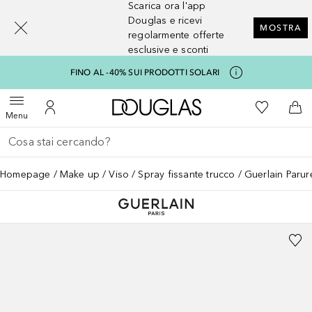
Scarica ora l'app
[navigation.slideout.screenreader]
Douglas e ricevi
MOSTRA
regolarmente offerte
esclusive e sconti
FINO AL -40% SUI PRODOTTI SOLARI
A Douglas Home
Alla Mia Li
Apri menu
Al Mio Account
Al 
Menu
Torna indietro
Esegui ricerca
Homepage
Make up
Viso
Spray fissante trucco
Guerlain Parur