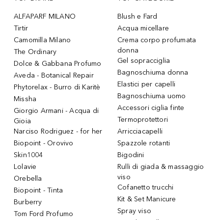
ALFAPARF MILANO
Blush e Fard
Tirtir
Acqua micellare
Camomilla Milano
Crema corpo profumata
donna
The Ordinary
Gel sopracciglia
Dolce & Gabbana Profumo
Bagnoschiuma donna
Aveda - Botanical Repair
Elastici per capelli
Phytorelax - Burro di Karitè
Bagnoschiuma uomo
Missha
Accessori ciglia finte
Giorgio Armani - Acqua di
Termoprotettori
Gioia
Narciso Rodriguez - for her
Arricciacapelli
Biopoint - Orovivo
Spazzole rotanti
Skin1004
Bigodini
Lolavie
Rulli di giada & massaggio
viso
Orebella
Cofanetto trucchi
Biopoint - Tinta
Kit & Set Manicure
Burberry
Spray viso
Tom Ford Profumo