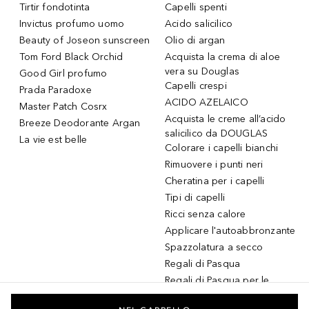
Tirtir fondotinta
Capelli spenti
Invictus profumo uomo
Acido salicilico
Beauty of Joseon sunscreen
Olio di argan
Tom Ford Black Orchid
Acquista la crema di aloe
vera su Douglas
Good Girl profumo
Capelli crespi
Prada Paradoxe
ACIDO AZELAICO
Master Patch Cosrx
Acquista le creme all’acido
Breeze Deodorante Argan
salicilico da DOUGLAS
La vie est belle
Colorare i capelli bianchi
Rimuovere i punti neri
Cheratina per i capelli
Tipi di capelli
Ricci senza calore
Applicare l'autoabbronzante
Spazzolatura a secco
Regali di Pasqua
Regali di Pasqua per le
donne