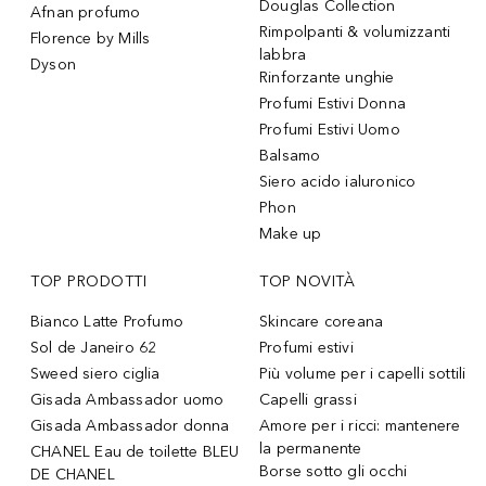
Douglas Collection
Afnan profumo
Rimpolpanti & volumizzanti
Florence by Mills
labbra
Dyson
Rinforzante unghie
Profumi Estivi Donna
Profumi Estivi Uomo
Balsamo
Siero acido ialuronico
Phon
Make up
TOP PRODOTTI
TOP NOVITÀ
Bianco Latte Profumo
Skincare coreana
Sol de Janeiro 62
Profumi estivi
Sweed siero ciglia
Più volume per i capelli sottili
Gisada Ambassador uomo
Capelli grassi
Gisada Ambassador donna
Amore per i ricci: mantenere
la permanente
CHANEL Eau de toilette BLEU
Borse sotto gli occhi
DE CHANEL