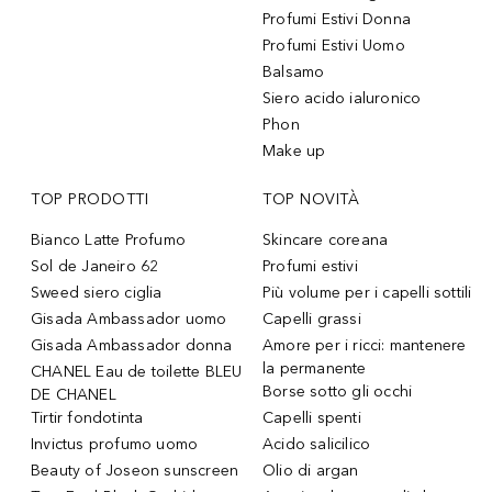
Profumi Estivi Donna
Profumi Estivi Uomo
Balsamo
Siero acido ialuronico
Phon
Make up
TOP PRODOTTI
TOP NOVITÀ
Bianco Latte Profumo
Skincare coreana
Sol de Janeiro 62
Profumi estivi
Sweed siero ciglia
Più volume per i capelli sottili
Gisada Ambassador uomo
Capelli grassi
Gisada Ambassador donna
Amore per i ricci: mantenere
la permanente
CHANEL Eau de toilette BLEU
Borse sotto gli occhi
DE CHANEL
Tirtir fondotinta
Capelli spenti
Invictus profumo uomo
Acido salicilico
Beauty of Joseon sunscreen
Olio di argan