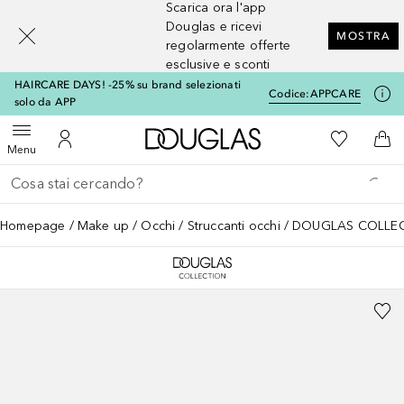
Scarica ora l'app
[navigation.slideout.screenreader]
Douglas e ricevi
MOSTRA
regolarmente offerte
esclusive e sconti
HAIRCARE DAYS! -25% su brand selezionati
Codice:
APPCARE
solo da APP
A Douglas Home
Alla Mia Li
Apri menu
Al Mio Account
Al 
Menu
Torna indietro
Esegui ricerca
Homepage
Make up
Occhi
Struccanti occhi
DOUGLAS COLLECTI