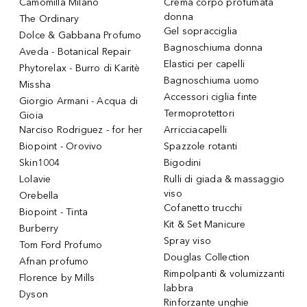
Camomilla Milano
Crema corpo profumata
donna
The Ordinary
Gel sopracciglia
Dolce & Gabbana Profumo
Bagnoschiuma donna
Aveda - Botanical Repair
Elastici per capelli
Phytorelax - Burro di Karitè
Bagnoschiuma uomo
Missha
Accessori ciglia finte
Giorgio Armani - Acqua di
Termoprotettori
Gioia
Narciso Rodriguez - for her
Arricciacapelli
Biopoint - Orovivo
Spazzole rotanti
Skin1004
Bigodini
Lolavie
Rulli di giada & massaggio
viso
Orebella
Cofanetto trucchi
Biopoint - Tinta
Kit & Set Manicure
Burberry
Spray viso
Tom Ford Profumo
Douglas Collection
Afnan profumo
Rimpolpanti & volumizzanti
Florence by Mills
labbra
Dyson
Rinforzante unghie