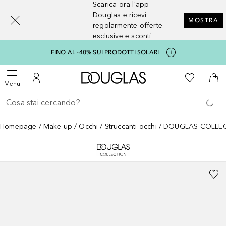
Scarica ora l'app
[navigation.slideout.screenreader]
Douglas e ricevi
MOSTRA
regolarmente offerte
esclusive e sconti
FINO AL -40% SUI PRODOTTI SOLARI
A Douglas Home
Alla Mia Li
Apri menu
Al Mio Account
Al 
Menu
Torna indietro
Esegui ricerca
Homepage
Make up
Occhi
Struccanti occhi
DOUGLAS COLLECTI