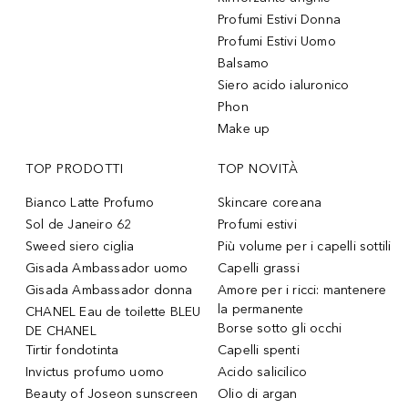
Profumi Estivi Donna
Profumi Estivi Uomo
Balsamo
Siero acido ialuronico
Phon
Make up
TOP PRODOTTI
TOP NOVITÀ
Bianco Latte Profumo
Skincare coreana
Sol de Janeiro 62
Profumi estivi
Sweed siero ciglia
Più volume per i capelli sottili
Gisada Ambassador uomo
Capelli grassi
Gisada Ambassador donna
Amore per i ricci: mantenere
la permanente
CHANEL Eau de toilette BLEU
Borse sotto gli occhi
DE CHANEL
Tirtir fondotinta
Capelli spenti
Invictus profumo uomo
Acido salicilico
Beauty of Joseon sunscreen
Olio di argan