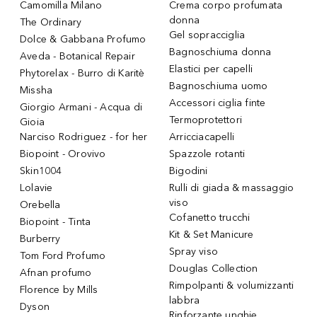
Camomilla Milano
Crema corpo profumata
donna
The Ordinary
Gel sopracciglia
Dolce & Gabbana Profumo
Bagnoschiuma donna
Aveda - Botanical Repair
Elastici per capelli
Phytorelax - Burro di Karitè
Bagnoschiuma uomo
Missha
Accessori ciglia finte
Giorgio Armani - Acqua di
Termoprotettori
Gioia
Narciso Rodriguez - for her
Arricciacapelli
Biopoint - Orovivo
Spazzole rotanti
Skin1004
Bigodini
Lolavie
Rulli di giada & massaggio
viso
Orebella
Cofanetto trucchi
Biopoint - Tinta
Kit & Set Manicure
Burberry
Spray viso
Tom Ford Profumo
Douglas Collection
Afnan profumo
Rimpolpanti & volumizzanti
Florence by Mills
labbra
Dyson
Rinforzante unghie