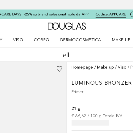
RCARE DAYS! -25% su brand selezionati solo da APP
Codice:
APPCARE
A Douglas Home
Y
VISO
CORPO
DERMOCOSMETICA
MAKE UP
menu K-BEAUTY
Apri il menu Viso
Apri il menu Corpo
Apri il menu DERMOCOSMETICA
Apri il me
Homepage
Make up
Viso
P
LUMINOUS BRONZER
Primer
21 g
€ 66,62
 / 
100
g
Totale IVA