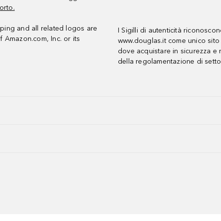
orto.
ing and all related logos are
I Sigilli di autenticità riconosco
f Amazon.com, Inc. or its
www.douglas.it come unico sito 
dove acquistare in sicurezza e n
della regolamentazione di setto