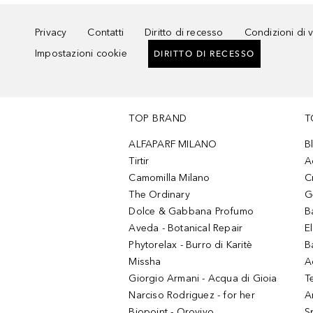
Privacy
Contatti
Diritto di recesso
Condizioni di 
Impostazioni cookie
DIRITTO DI RECESSO
TOP BRAND
T
ALFAPARF MILANO
B
Tirtir
A
Camomilla Milano
C
The Ordinary
G
Dolce & Gabbana Profumo
B
Aveda - Botanical Repair
El
Phytorelax - Burro di Karitè
B
Missha
A
Giorgio Armani - Acqua di Gioia
T
Narciso Rodriguez - for her
Ar
Biopoint - Orovivo
S