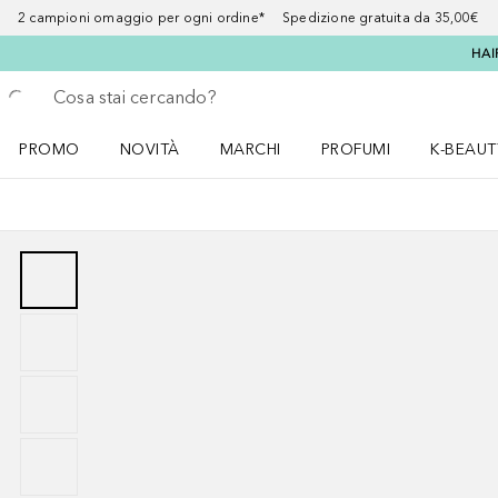
2 campioni omaggio per ogni ordine* Spedizione gratuita da 35,00€
HAI
Torna indietro
Esegui ricerca
PROMO
NOVITÀ
MARCHI
PROFUMI
K-BEAUT
Apri il menu PROMO
Apri il menu NOVITÀ
Apri il menu MARCHI
Apri il menu Profumi
Apri il 