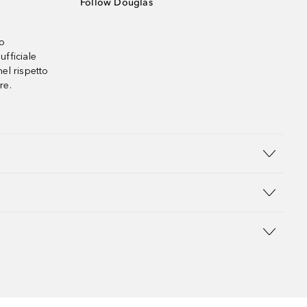
Follow Douglas
no
ufficiale
el rispetto
re.