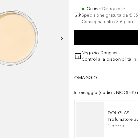
Online
:
Disponibile
Spedizione gratuita da
€ 35
Consegna entro 3-6 giorni
Negozio Douglas
Controlla la disponibilità i
OMAGGIO
In omaggio (codice: NICOLEP) un
DOUGLAS
Profumatore a
1
pezzo