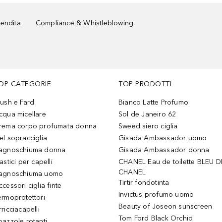
vendita
Compliance & Whistleblowing
OP CATEGORIE
TOP PRODOTTI
lush e Fard
Bianco Latte Profumo
cqua micellare
Sol de Janeiro 62
rema corpo profumata donna
Sweed siero ciglia
el sopracciglia
Gisada Ambassador uomo
agnoschiuma donna
Gisada Ambassador donna
astici per capelli
CHANEL Eau de toilette BLEU D
CHANEL
agnoschiuma uomo
Tirtir fondotinta
ccessori ciglia finte
Invictus profumo uomo
ermoprotettori
Beauty of Joseon sunscreen
ricciacapelli
Tom Ford Black Orchid
pazzole rotanti