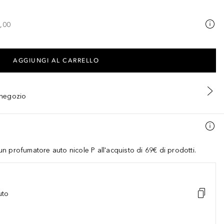
,00
AGGIUNGI AL CARRELLO
n negozio
 profumatore auto nicole P all'acquisto di 69€ di prodotti.
uto