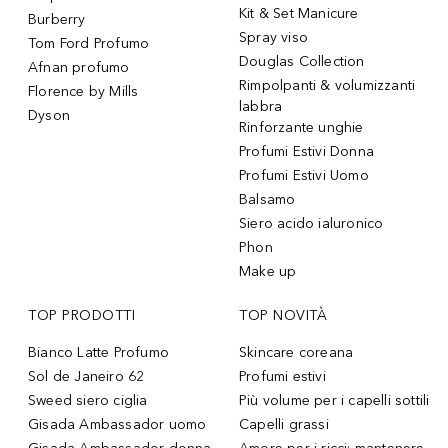
Kit & Set Manicure
Burberry
Spray viso
Tom Ford Profumo
Douglas Collection
Afnan profumo
Rimpolpanti & volumizzanti
Florence by Mills
labbra
Dyson
Rinforzante unghie
Profumi Estivi Donna
Profumi Estivi Uomo
Balsamo
Siero acido ialuronico
Phon
Make up
TOP PRODOTTI
TOP NOVITÀ
Bianco Latte Profumo
Skincare coreana
Sol de Janeiro 62
Profumi estivi
Sweed siero ciglia
Più volume per i capelli sottili
Gisada Ambassador uomo
Capelli grassi