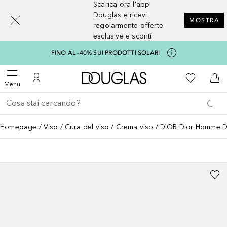
Scarica ora l'app
[navigation.slideout.screenreader]
Douglas e ricevi
MOSTRA
regolarmente offerte
esclusive e sconti
FINO AL -40% SUI PRODOTTI SOLARI
A Douglas Home
Alla Mia Li
Apri menu
Al Mio Account
Al 
Menu
Torna indietro
Esegui ricerca
Homepage
Viso
Cura del viso
Crema viso
DIOR Dior Homme Di