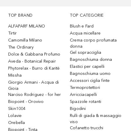
TOP BRAND
TOP CATEGORIE
ALFAPARF MILANO
Blush e Fard
Tirtir
Acqua micellare
Camomilla Milano
Crema corpo profumata
donna
The Ordinary
Gel sopracciglia
Dolce & Gabbana Profumo
Bagnoschiuma donna
Aveda - Botanical Repair
Elastici per capelli
Phytorelax - Burro di Karitè
Bagnoschiuma uomo
Missha
Accessori ciglia finte
Giorgio Armani - Acqua di
Termoprotettori
Gioia
Narciso Rodriguez - for her
Arricciacapelli
Biopoint - Orovivo
Spazzole rotanti
Skin1004
Bigodini
Lolavie
Rulli di giada & massaggio
viso
Orebella
Cofanetto trucchi
Biopoint - Tinta