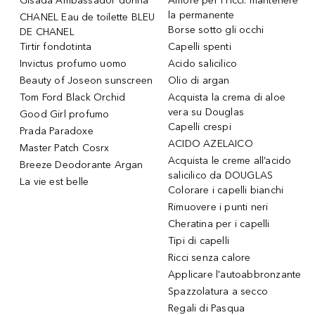
Gisada Ambassador donna
Amore per i ricci: mantenere
la permanente
CHANEL Eau de toilette BLEU
Borse sotto gli occhi
DE CHANEL
Tirtir fondotinta
Capelli spenti
Invictus profumo uomo
Acido salicilico
Beauty of Joseon sunscreen
Olio di argan
Tom Ford Black Orchid
Acquista la crema di aloe
vera su Douglas
Good Girl profumo
Capelli crespi
Prada Paradoxe
ACIDO AZELAICO
Master Patch Cosrx
Acquista le creme all’acido
Breeze Deodorante Argan
salicilico da DOUGLAS
La vie est belle
Colorare i capelli bianchi
Rimuovere i punti neri
Cheratina per i capelli
Tipi di capelli
Ricci senza calore
Applicare l'autoabbronzante
Spazzolatura a secco
Regali di Pasqua