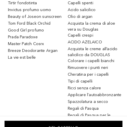
Tirtir fondotinta
Capelli spenti
Invictus profumo uomo
Acido salicilico
Beauty of Joseon sunscreen
Olio di argan
Tom Ford Black Orchid
Acquista la crema di aloe
vera su Douglas
Good Girl profumo
Capelli crespi
Prada Paradoxe
ACIDO AZELAICO
Master Patch Cosrx
Acquista le creme all’acido
Breeze Deodorante Argan
salicilico da DOUGLAS
La vie est belle
Colorare i capelli bianchi
Rimuovere i punti neri
Cheratina per i capelli
Tipi di capelli
Ricci senza calore
Applicare l'autoabbronzante
Spazzolatura a secco
Regali di Pasqua
Regali di Pasqua per le
donne