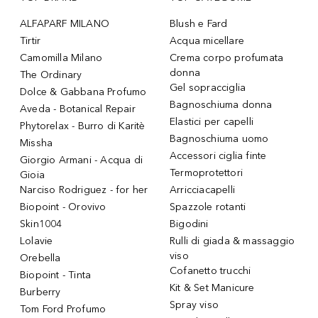
ALFAPARF MILANO
Blush e Fard
Tirtir
Acqua micellare
Camomilla Milano
Crema corpo profumata
donna
The Ordinary
Gel sopracciglia
Dolce & Gabbana Profumo
Bagnoschiuma donna
Aveda - Botanical Repair
Elastici per capelli
Phytorelax - Burro di Karitè
Bagnoschiuma uomo
Missha
Accessori ciglia finte
Giorgio Armani - Acqua di
Termoprotettori
Gioia
Narciso Rodriguez - for her
Arricciacapelli
Biopoint - Orovivo
Spazzole rotanti
Skin1004
Bigodini
Lolavie
Rulli di giada & massaggio
viso
Orebella
Cofanetto trucchi
Biopoint - Tinta
Kit & Set Manicure
Burberry
Spray viso
Tom Ford Profumo