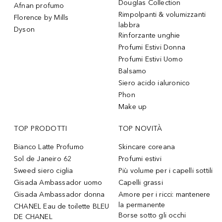
Douglas Collection
Afnan profumo
Rimpolpanti & volumizzanti
Florence by Mills
labbra
Dyson
Rinforzante unghie
Profumi Estivi Donna
Profumi Estivi Uomo
Balsamo
Siero acido ialuronico
Phon
Make up
TOP PRODOTTI
TOP NOVITÀ
Bianco Latte Profumo
Skincare coreana
Sol de Janeiro 62
Profumi estivi
Sweed siero ciglia
Più volume per i capelli sottili
Gisada Ambassador uomo
Capelli grassi
Gisada Ambassador donna
Amore per i ricci: mantenere
la permanente
CHANEL Eau de toilette BLEU
Borse sotto gli occhi
DE CHANEL