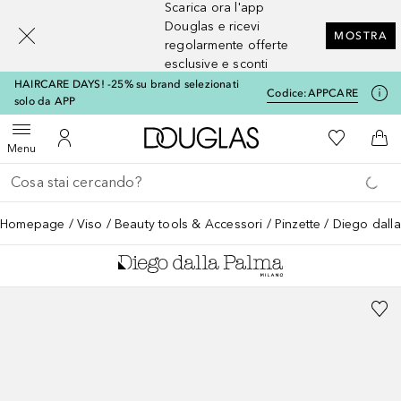
Scarica ora l'app
[navigation.slideout.screenreader]
Douglas e ricevi
MOSTRA
regolarmente offerte
esclusive e sconti
HAIRCARE DAYS! -25% su brand selezionati
Codice:
APPCARE
solo da APP
A Douglas Home
Alla Mia Li
Apri menu
Al Mio Account
Al 
Menu
Torna indietro
Esegui ricerca
Homepage
Viso
Beauty tools & Accessori
Pinzette
Diego dalla