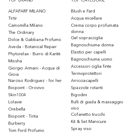
TOP BRAND
TOP CATEGORIE
ALFAPARF MILANO
Blush e Fard
Tirtir
Acqua micellare
Camomilla Milano
Crema corpo profumata
donna
The Ordinary
Gel sopracciglia
Dolce & Gabbana Profumo
Bagnoschiuma donna
Aveda - Botanical Repair
Elastici per capelli
Phytorelax - Burro di Karitè
Bagnoschiuma uomo
Missha
Accessori ciglia finte
Giorgio Armani - Acqua di
Termoprotettori
Gioia
Narciso Rodriguez - for her
Arricciacapelli
Biopoint - Orovivo
Spazzole rotanti
Skin1004
Bigodini
Lolavie
Rulli di giada & massaggio
viso
Orebella
Cofanetto trucchi
Biopoint - Tinta
Kit & Set Manicure
Burberry
Spray viso
Tom Ford Profumo