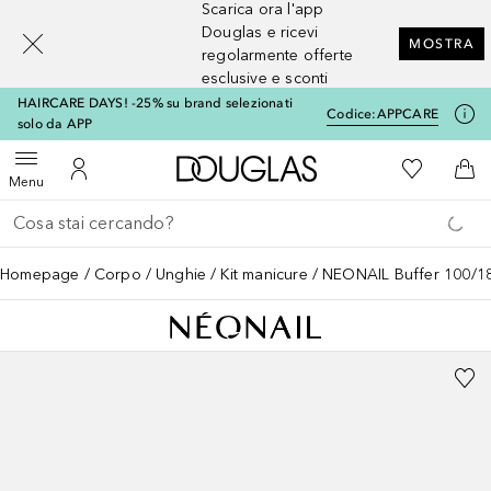
Scarica ora l'app
[navigation.slideout.screenreader]
Douglas e ricevi
MOSTRA
regolarmente offerte
esclusive e sconti
HAIRCARE DAYS! -25% su brand selezionati
Codice:
APPCARE
solo da APP
A Douglas Home
Alla Mia Li
Apri menu
Al Mio Account
Al 
Menu
Torna indietro
Esegui ricerca
Homepage
Corpo
Unghie
Kit manicure
NEONAIL Buffer 100/1