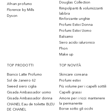
Douglas Collection
Afnan profumo
Rimpolpanti & volumizzanti
Florence by Mills
labbra
Dyson
Rinforzante unghie
Profumi Estivi Donna
Profumi Estivi Uomo
Balsamo
Siero acido ialuronico
Phon
Make up
TOP PRODOTTI
TOP NOVITÀ
Bianco Latte Profumo
Skincare coreana
Sol de Janeiro 62
Profumi estivi
Sweed siero ciglia
Più volume per i capelli sottili
Gisada Ambassador uomo
Capelli grassi
Gisada Ambassador donna
Amore per i ricci: mantenere
la permanente
CHANEL Eau de toilette BLEU
Borse sotto gli occhi
DE CHANEL