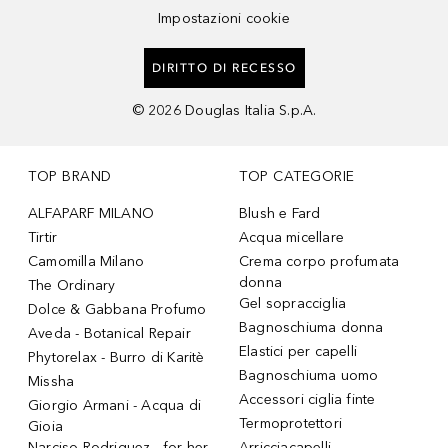
Impostazioni cookie
DIRITTO DI RECESSO
©
2026
Douglas Italia S.p.A.
TOP BRAND
TOP CATEGORIE
ALFAPARF MILANO
Blush e Fard
Tirtir
Acqua micellare
Camomilla Milano
Crema corpo profumata
donna
The Ordinary
Gel sopracciglia
Dolce & Gabbana Profumo
Bagnoschiuma donna
Aveda - Botanical Repair
Elastici per capelli
Phytorelax - Burro di Karitè
Bagnoschiuma uomo
Missha
Accessori ciglia finte
Giorgio Armani - Acqua di
Termoprotettori
Gioia
Narciso Rodriguez - for her
Arricciacapelli