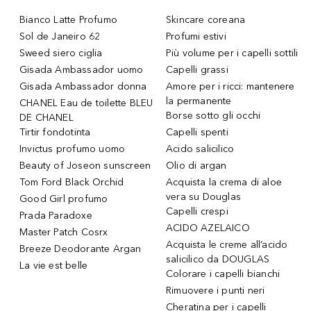
Bianco Latte Profumo
Skincare coreana
Sol de Janeiro 62
Profumi estivi
Sweed siero ciglia
Più volume per i capelli sottili
Gisada Ambassador uomo
Capelli grassi
Gisada Ambassador donna
Amore per i ricci: mantenere
la permanente
CHANEL Eau de toilette BLEU
Borse sotto gli occhi
DE CHANEL
Tirtir fondotinta
Capelli spenti
Invictus profumo uomo
Acido salicilico
Beauty of Joseon sunscreen
Olio di argan
Tom Ford Black Orchid
Acquista la crema di aloe
vera su Douglas
Good Girl profumo
Capelli crespi
Prada Paradoxe
ACIDO AZELAICO
Master Patch Cosrx
Acquista le creme all’acido
Breeze Deodorante Argan
salicilico da DOUGLAS
La vie est belle
Colorare i capelli bianchi
Rimuovere i punti neri
Cheratina per i capelli