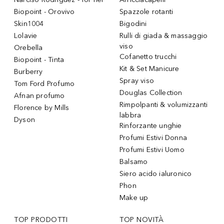
Biopoint - Orovivo
Spazzole rotanti
Skin1004
Bigodini
Lolavie
Rulli di giada & massaggio
viso
Orebella
Cofanetto trucchi
Biopoint - Tinta
Kit & Set Manicure
Burberry
Spray viso
Tom Ford Profumo
Douglas Collection
Afnan profumo
Rimpolpanti & volumizzanti
Florence by Mills
labbra
Dyson
Rinforzante unghie
Profumi Estivi Donna
Profumi Estivi Uomo
Balsamo
Siero acido ialuronico
Phon
Make up
TOP PRODOTTI
TOP NOVITÀ