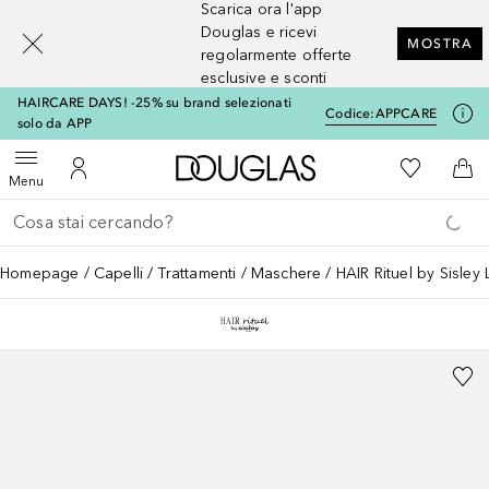
Scarica ora l'app
[navigation.slideout.screenreader]
Douglas e ricevi
MOSTRA
regolarmente offerte
esclusive e sconti
HAIRCARE DAYS! -25% su brand selezionati
Codice:
APPCARE
solo da APP
A Douglas Home
Alla Mia Li
Apri menu
Al Mio Account
Al 
Menu
Torna indietro
Esegui ricerca
Homepage
Capelli
Trattamenti
Maschere
HAIR Rituel by Sisley