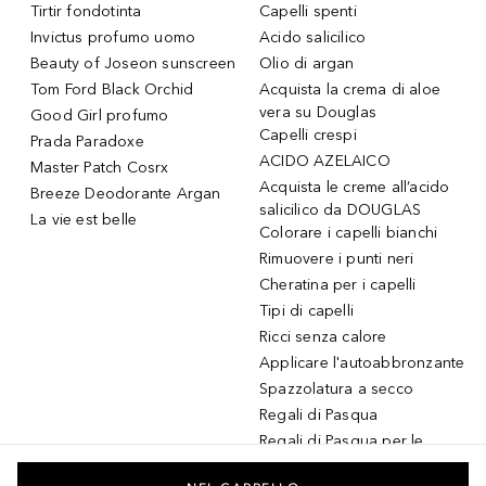
Tirtir fondotinta
Capelli spenti
Invictus profumo uomo
Acido salicilico
Beauty of Joseon sunscreen
Olio di argan
Tom Ford Black Orchid
Acquista la crema di aloe
vera su Douglas
Good Girl profumo
Capelli crespi
Prada Paradoxe
ACIDO AZELAICO
Master Patch Cosrx
Acquista le creme all’acido
Breeze Deodorante Argan
salicilico da DOUGLAS
La vie est belle
Colorare i capelli bianchi
Rimuovere i punti neri
Cheratina per i capelli
Tipi di capelli
Ricci senza calore
Applicare l'autoabbronzante
Spazzolatura a secco
Regali di Pasqua
Regali di Pasqua per le
donne