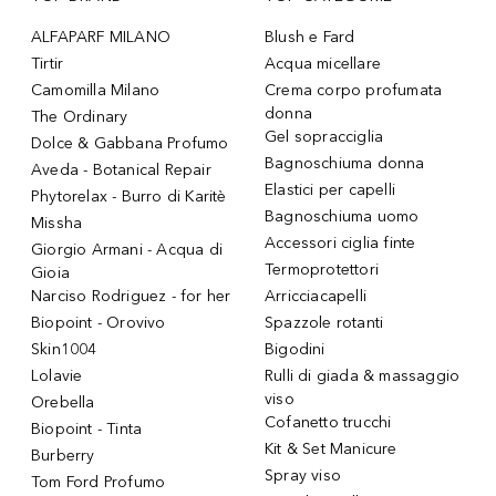
ALFAPARF MILANO
Blush e Fard
Tirtir
Acqua micellare
Camomilla Milano
Crema corpo profumata
donna
The Ordinary
Gel sopracciglia
Dolce & Gabbana Profumo
Bagnoschiuma donna
Aveda - Botanical Repair
Elastici per capelli
Phytorelax - Burro di Karitè
Bagnoschiuma uomo
Missha
Accessori ciglia finte
Giorgio Armani - Acqua di
Termoprotettori
Gioia
Narciso Rodriguez - for her
Arricciacapelli
Biopoint - Orovivo
Spazzole rotanti
Skin1004
Bigodini
Lolavie
Rulli di giada & massaggio
viso
Orebella
Cofanetto trucchi
Biopoint - Tinta
Kit & Set Manicure
Burberry
Spray viso
Tom Ford Profumo