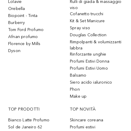
Lolavie
Rulli di giada & massaggio
viso
Orebella
Cofanetto trucchi
Biopoint - Tinta
Kit & Set Manicure
Burberry
Spray viso
Tom Ford Profumo
Douglas Collection
Afnan profumo
Rimpolpanti & volumizzanti
Florence by Mills
labbra
Dyson
Rinforzante unghie
Profumi Estivi Donna
Profumi Estivi Uomo
Balsamo
Siero acido ialuronico
Phon
Make up
TOP PRODOTTI
TOP NOVITÀ
Bianco Latte Profumo
Skincare coreana
Sol de Janeiro 62
Profumi estivi