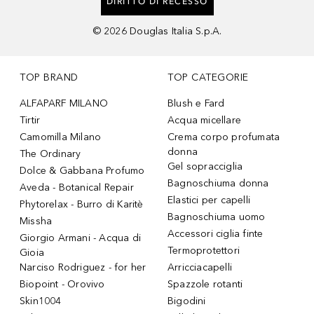
DIRITTO DI RECESSO
©
2026
Douglas Italia S.p.A.
TOP BRAND
TOP CATEGORIE
ALFAPARF MILANO
Blush e Fard
Tirtir
Acqua micellare
Camomilla Milano
Crema corpo profumata
donna
The Ordinary
Gel sopracciglia
Dolce & Gabbana Profumo
Bagnoschiuma donna
Aveda - Botanical Repair
Elastici per capelli
Phytorelax - Burro di Karitè
Bagnoschiuma uomo
Missha
Accessori ciglia finte
Giorgio Armani - Acqua di
Termoprotettori
Gioia
Narciso Rodriguez - for her
Arricciacapelli
Biopoint - Orovivo
Spazzole rotanti
Skin1004
Bigodini