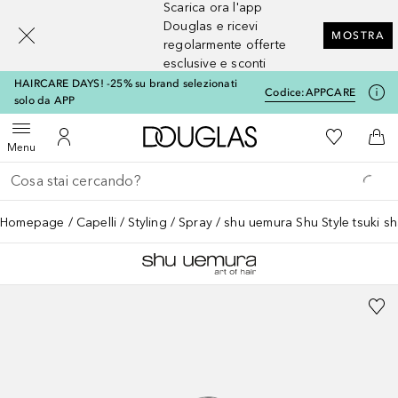
Scarica ora l'app
[navigation.slideout.screenreader]
Douglas e ricevi
MOSTRA
regolarmente offerte
esclusive e sconti
HAIRCARE DAYS! -25% su brand selezionati
Codice:
APPCARE
solo da APP
A Douglas Home
Alla Mia Li
Apri menu
Al Mio Account
Al 
Menu
Torna indietro
Esegui ricerca
Homepage
Capelli
Styling
Spray
shu uemura Shu Style tsuki s