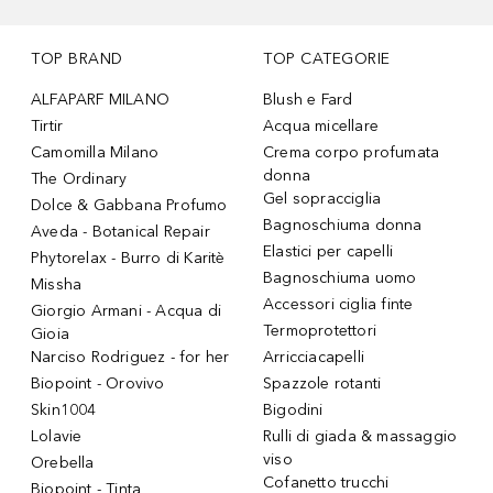
TOP BRAND
TOP CATEGORIE
ALFAPARF MILANO
Blush e Fard
Tirtir
Acqua micellare
Camomilla Milano
Crema corpo profumata
donna
The Ordinary
Gel sopracciglia
Dolce & Gabbana Profumo
Bagnoschiuma donna
Aveda - Botanical Repair
Elastici per capelli
Phytorelax - Burro di Karitè
Bagnoschiuma uomo
Missha
Accessori ciglia finte
Giorgio Armani - Acqua di
Termoprotettori
Gioia
Narciso Rodriguez - for her
Arricciacapelli
Biopoint - Orovivo
Spazzole rotanti
Skin1004
Bigodini
Lolavie
Rulli di giada & massaggio
viso
Orebella
Cofanetto trucchi
Biopoint - Tinta