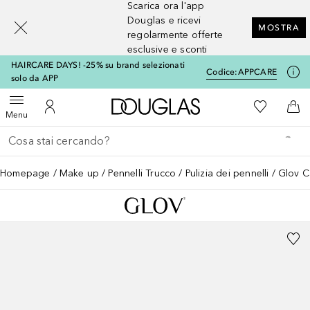
Scarica ora l'app
[navigation.slideout.screenreader]
Douglas e ricevi
MOSTRA
regolarmente offerte
esclusive e sconti
HAIRCARE DAYS! -25% su brand selezionati
Codice:
APPCARE
solo da APP
A Douglas Home
Alla Mia Li
Apri menu
Al Mio Account
Al 
Menu
Torna indietro
Esegui ricerca
Homepage
Make up
Pennelli Trucco
Pulizia dei pennelli
Glov C