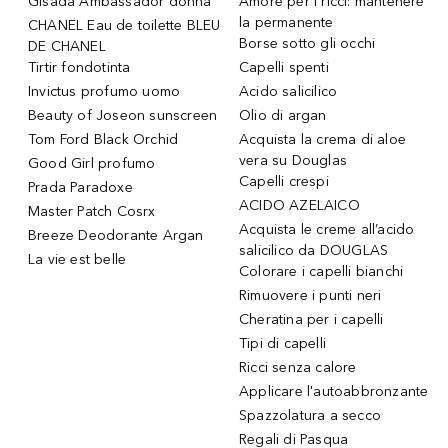
Gisada Ambassador donna
Amore per i ricci: mantenere
la permanente
CHANEL Eau de toilette BLEU
Borse sotto gli occhi
DE CHANEL
Tirtir fondotinta
Capelli spenti
Invictus profumo uomo
Acido salicilico
Beauty of Joseon sunscreen
Olio di argan
Tom Ford Black Orchid
Acquista la crema di aloe
vera su Douglas
Good Girl profumo
Capelli crespi
Prada Paradoxe
ACIDO AZELAICO
Master Patch Cosrx
Acquista le creme all’acido
Breeze Deodorante Argan
salicilico da DOUGLAS
La vie est belle
Colorare i capelli bianchi
Rimuovere i punti neri
Cheratina per i capelli
Tipi di capelli
Ricci senza calore
Applicare l'autoabbronzante
Spazzolatura a secco
Regali di Pasqua