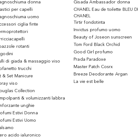
agnoschiuma donna
Gisada Ambassador donna
astici per capelli
CHANEL Eau de toilette BLEU D
CHANEL
agnoschiuma uomo
Tirtir fondotinta
ccessori ciglia finte
Invictus profumo uomo
ermoprotettori
Beauty of Joseon sunscreen
ricciacapelli
Tom Ford Black Orchid
pazzole rotanti
Good Girl profumo
igodini
Prada Paradoxe
ulli di giada & massaggio viso
Master Patch Cosrx
ofanetto trucchi
Breeze Deodorante Argan
it & Set Manicure
La vie est belle
pray viso
ouglas Collection
impolpanti & volumizzanti labbra
inforzante unghie
rofumi Estivi Donna
rofumi Estivi Uomo
alsamo
iero acido ialuronico