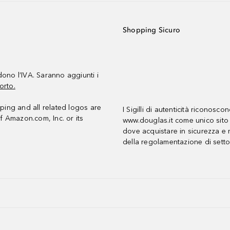
Shopping Sicuro
udono l’IVA. Saranno aggiunti i
orto.
ing and all related logos are
I Sigilli di autenticità riconosco
f Amazon.com, Inc. or its
www.douglas.it come unico sito 
dove acquistare in sicurezza e n
della regolamentazione di setto