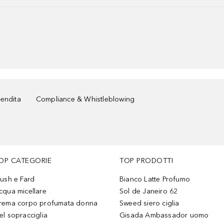
vendita
Compliance & Whistleblowing
OP CATEGORIE
TOP PRODOTTI
lush e Fard
Bianco Latte Profumo
cqua micellare
Sol de Janeiro 62
rema corpo profumata donna
Sweed siero ciglia
el sopracciglia
Gisada Ambassador uomo