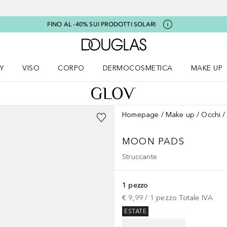
FINO AL -40% SUI PRODOTTI SOLARI
A Douglas Home
Y
VISO
CORPO
DERMOCOSMETICA
MAKE UP
menu K-BEAUTY
Apri il menu Viso
Apri il menu Corpo
Apri il menu DERMOCOSMETICA
Apri il me
Homepage
Make up
Occhi
MOON PADS
Struccante
1 pezzo
€ 9,99
 / 
1
pezzo
Totale IVA
ESTATE