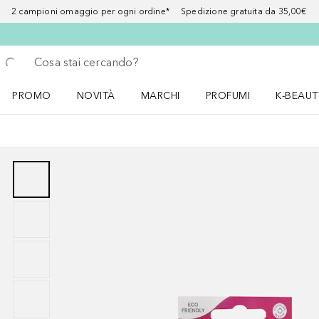
2 campioni omaggio per ogni ordine* Spedizione gratuita da 35,00€
Torna indietro
Esegui ricerca
PROMO
NOVITÀ
MARCHI
PROFUMI
K-BEAUT
Apri il menu PROMO
Apri il menu NOVITÀ
Apri il menu MARCHI
Apri il menu Profumi
Apri il 