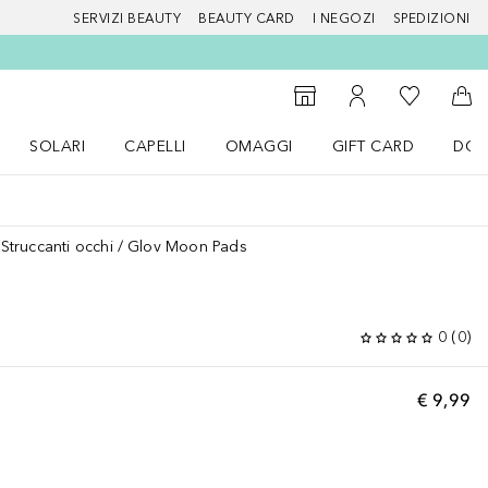
SERVIZI BEAUTY
BEAUTY CARD
I NEGOZI
SPEDIZIONI
Alla Mia Li
Storefinder
Al Mio Account
Al 
SOLARI
CAPELLI
OMAGGI
GIFT CARD
DOU
nu Make up
Apri il menu SOLARI
Apri il menu Capelli
Apri il menu OMAGGI
Struccanti occhi
Glov Moon Pads
0
(
0
)
€ 9,99