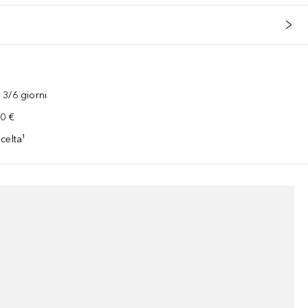
3/6 giorni
00 €
celta¹