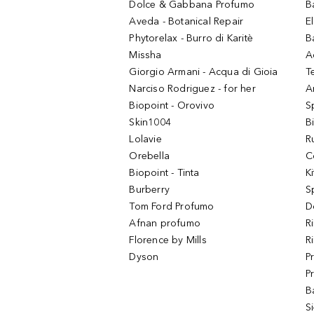
Dolce & Gabbana Profumo
B
Aveda - Botanical Repair
El
Phytorelax - Burro di Karitè
B
Missha
A
Giorgio Armani - Acqua di Gioia
T
Narciso Rodriguez - for her
Ar
Biopoint - Orovivo
S
Skin1004
B
Lolavie
R
Orebella
C
Biopoint - Tinta
K
Burberry
S
Tom Ford Profumo
D
Afnan profumo
R
Florence by Mills
R
Dyson
P
P
B
S