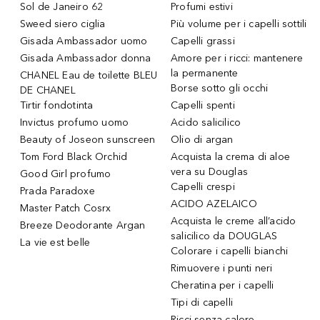
Sol de Janeiro 62
Profumi estivi
Sweed siero ciglia
Più volume per i capelli sottili
Gisada Ambassador uomo
Capelli grassi
Gisada Ambassador donna
Amore per i ricci: mantenere
la permanente
CHANEL Eau de toilette BLEU
Borse sotto gli occhi
DE CHANEL
Tirtir fondotinta
Capelli spenti
Invictus profumo uomo
Acido salicilico
Beauty of Joseon sunscreen
Olio di argan
Tom Ford Black Orchid
Acquista la crema di aloe
vera su Douglas
Good Girl profumo
Capelli crespi
Prada Paradoxe
ACIDO AZELAICO
Master Patch Cosrx
Acquista le creme all’acido
Breeze Deodorante Argan
salicilico da DOUGLAS
La vie est belle
Colorare i capelli bianchi
Rimuovere i punti neri
Cheratina per i capelli
Tipi di capelli
Ricci senza calore