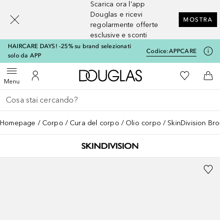
Scarica ora l'app
[navigation.slideout.screenreader]
Douglas e ricevi
MOSTRA
regolarmente offerte
esclusive e sconti
HAIRCARE DAYS! -25% su brand selezionati
Codice:
APPCARE
solo da APP
A Douglas Home
Alla Mia Li
Apri menu
Al Mio Account
Al 
Menu
Torna indietro
Esegui ricerca
Homepage
Corpo
Cura del corpo
Olio corpo
SkinDivision Br