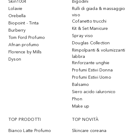
Skin1004
Bigodini
Lolavie
Rulli di giada & massaggio
viso
Orebella
Cofanetto trucchi
Biopoint - Tinta
Kit & Set Manicure
Burberry
Spray viso
Tom Ford Profumo
Douglas Collection
Afnan profumo
Rimpolpanti & volumizzanti
Florence by Mills
labbra
Dyson
Rinforzante unghie
Profumi Estivi Donna
Profumi Estivi Uomo
Balsamo
Siero acido ialuronico
Phon
Make up
TOP PRODOTTI
TOP NOVITÀ
Bianco Latte Profumo
Skincare coreana