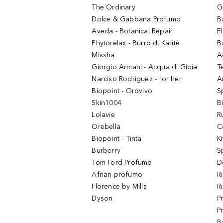
The Ordinary
G
Dolce & Gabbana Profumo
B
Aveda - Botanical Repair
El
Phytorelax - Burro di Karitè
B
Missha
A
Giorgio Armani - Acqua di Gioia
T
Narciso Rodriguez - for her
Ar
Biopoint - Orovivo
S
Skin1004
B
Lolavie
R
Orebella
C
Biopoint - Tinta
K
Burberry
S
Tom Ford Profumo
D
Afnan profumo
R
Florence by Mills
R
Dyson
P
P
B