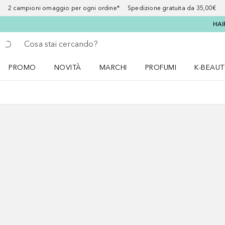
2 campioni omaggio per ogni ordine* Spedizione gratuita da 35,00€
HAI
Torna indietro
Esegui ricerca
PROMO
NOVITÀ
MARCHI
PROFUMI
K-BEAUT
Apri il menu PROMO
Apri il menu NOVITÀ
Apri il menu MARCHI
Apri il menu Profumi
Apri il 