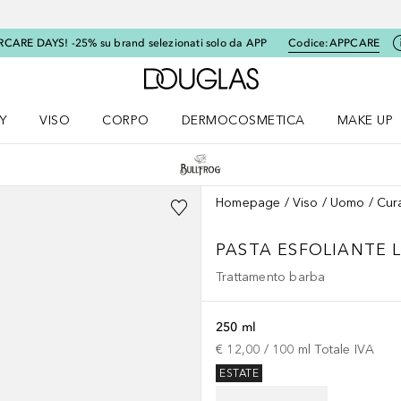
RCARE DAYS! -25% su brand selezionati solo da APP
Codice:
APPCARE
A Douglas Home
Y
VISO
CORPO
DERMOCOSMETICA
MAKE UP
menu K-BEAUTY
Apri il menu Viso
Apri il menu Corpo
Apri il menu DERMOCOSMETICA
Apri il me
Homepage
Viso
Uomo
Cur
PASTA ESFOLIANTE 
Trattamento barba
250 ml
€ 12,00
 / 
100
ml
Totale IVA
ESTATE