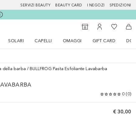
SERVIZI BEAUTY
BEAUTY CARD
I NEGOZI
SPEDIZIONI
Alla Mia Li
Storefinder
Al Mio Account
Al 
SOLARI
CAPELLI
OMAGGI
GIFT CARD
DOU
nu Make up
Apri il menu SOLARI
Apri il menu Capelli
Apri il menu OMAGGI
a della barba
BULLFROG Pasta Esfoliante Lavabarba
LAVABARBA
0
(
0
)
€ 30,00