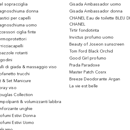
el sopracciglia
Gisada Ambassador uomo
agnoschiuma donna
Gisada Ambassador donna
astici per capelli
CHANEL Eau de toilette BLEU D
CHANEL
agnoschiuma uomo
Tirtir fondotinta
ccessori ciglia finte
Invictus profumo uomo
ermoprotettori
Beauty of Joseon sunscreen
ricciacapelli
Tom Ford Black Orchid
pazzole rotanti
Good Girl profumo
igodini
Prada Paradoxe
ulli di giada & massaggio viso
Master Patch Cosrx
ofanetto trucchi
Breeze Deodorante Argan
it & Set Manicure
La vie est belle
pray viso
ouglas Collection
impolpanti & volumizzanti labbra
inforzante unghie
rofumi Estivi Donna
rofumi Estivi Uomo
alsamo