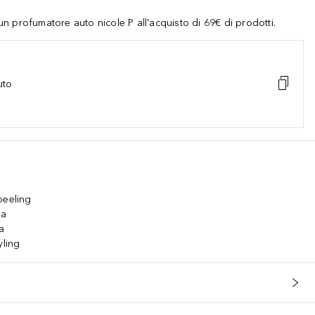
 profumatore auto nicole P all'acquisto di 69€ di prodotti.
uto
peeling
ba
a
yling