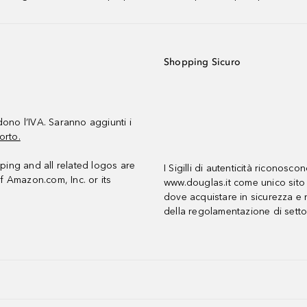
Shopping Sicuro
udono l’IVA. Saranno aggiunti i
orto.
ing and all related logos are
I Sigilli di autenticità riconosco
f Amazon.com, Inc. or its
www.douglas.it come unico sito 
dove acquistare in sicurezza e n
della regolamentazione di setto