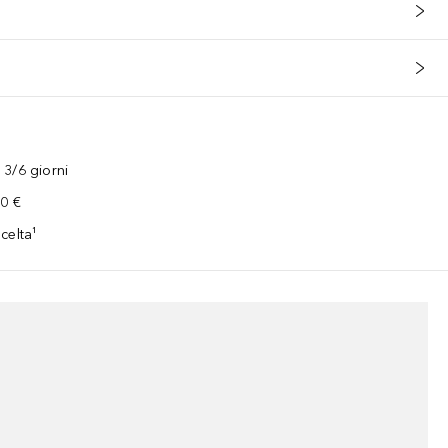
3/6 giorni
00 €
celta¹