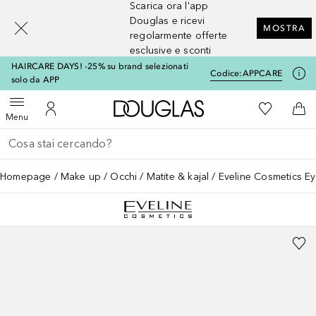
Scarica ora l'app
[navigation.slideout.screenreader]
Douglas e ricevi
MOSTRA
regolarmente offerte
esclusive e sconti
HAIRCARE DAYS! -25% su brand selezionati
Codice:
APPCARE
solo da APP
A Douglas Home
Alla Mia Li
Apri menu
Al Mio Account
Al 
Menu
Torna indietro
Esegui ricerca
Homepage
Make up
Occhi
Matite & kajal
Eveline Cosmetics Ey