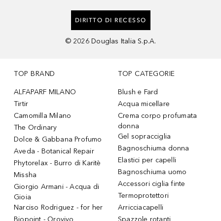
DIRITTO DI RECESSO
©
2026
Douglas Italia S.p.A.
TOP BRAND
TOP CATEGORIE
ALFAPARF MILANO
Blush e Fard
Tirtir
Acqua micellare
Camomilla Milano
Crema corpo profumata
donna
The Ordinary
Gel sopracciglia
Dolce & Gabbana Profumo
Bagnoschiuma donna
Aveda - Botanical Repair
Elastici per capelli
Phytorelax - Burro di Karitè
Bagnoschiuma uomo
Missha
Accessori ciglia finte
Giorgio Armani - Acqua di
Termoprotettori
Gioia
Narciso Rodriguez - for her
Arricciacapelli
Biopoint - Orovivo
Spazzole rotanti