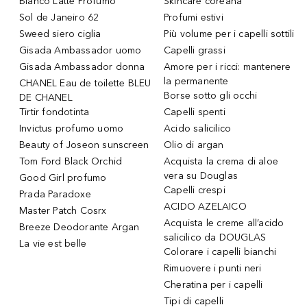
Bianco Latte Profumo
Skincare coreana
Sol de Janeiro 62
Profumi estivi
Sweed siero ciglia
Più volume per i capelli sottili
Gisada Ambassador uomo
Capelli grassi
Gisada Ambassador donna
Amore per i ricci: mantenere
la permanente
CHANEL Eau de toilette BLEU
Borse sotto gli occhi
DE CHANEL
Tirtir fondotinta
Capelli spenti
Invictus profumo uomo
Acido salicilico
Beauty of Joseon sunscreen
Olio di argan
Tom Ford Black Orchid
Acquista la crema di aloe
vera su Douglas
Good Girl profumo
Capelli crespi
Prada Paradoxe
ACIDO AZELAICO
Master Patch Cosrx
Acquista le creme all’acido
Breeze Deodorante Argan
salicilico da DOUGLAS
La vie est belle
Colorare i capelli bianchi
Rimuovere i punti neri
Cheratina per i capelli
Tipi di capelli