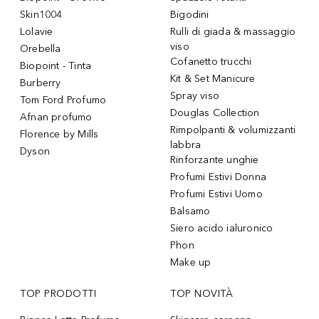
Skin1004
Bigodini
Lolavie
Rulli di giada & massaggio
viso
Orebella
Cofanetto trucchi
Biopoint - Tinta
Kit & Set Manicure
Burberry
Spray viso
Tom Ford Profumo
Douglas Collection
Afnan profumo
Rimpolpanti & volumizzanti
Florence by Mills
labbra
Dyson
Rinforzante unghie
Profumi Estivi Donna
Profumi Estivi Uomo
Balsamo
Siero acido ialuronico
Phon
Make up
TOP PRODOTTI
TOP NOVITÀ