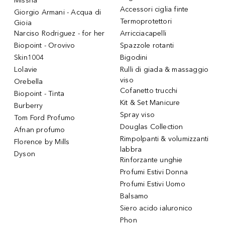
Missha
Accessori ciglia finte
Giorgio Armani - Acqua di
Termoprotettori
Gioia
Narciso Rodriguez - for her
Arricciacapelli
Biopoint - Orovivo
Spazzole rotanti
Skin1004
Bigodini
Lolavie
Rulli di giada & massaggio
viso
Orebella
Cofanetto trucchi
Biopoint - Tinta
Kit & Set Manicure
Burberry
Spray viso
Tom Ford Profumo
Douglas Collection
Afnan profumo
Rimpolpanti & volumizzanti
Florence by Mills
labbra
Dyson
Rinforzante unghie
Profumi Estivi Donna
Profumi Estivi Uomo
Balsamo
Siero acido ialuronico
Phon