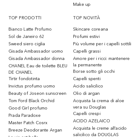
Make up
TOP PRODOTTI
TOP NOVITÀ
Bianco Latte Profumo
Skincare coreana
Sol de Janeiro 62
Profumi estivi
Sweed siero ciglia
Più volume per i capelli sottili
Gisada Ambassador uomo
Capelli grassi
Gisada Ambassador donna
Amore per i ricci: mantenere
la permanente
CHANEL Eau de toilette BLEU
Borse sotto gli occhi
DE CHANEL
Tirtir fondotinta
Capelli spenti
Invictus profumo uomo
Acido salicilico
Beauty of Joseon sunscreen
Olio di argan
Tom Ford Black Orchid
Acquista la crema di aloe
vera su Douglas
Good Girl profumo
Capelli crespi
Prada Paradoxe
ACIDO AZELAICO
Master Patch Cosrx
Acquista le creme all’acido
Breeze Deodorante Argan
salicilico da DOUGLAS