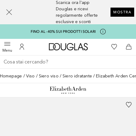
Scarica ora l'app
[navigation.slideout.screenreader]
Douglas e ricevi
MOSTRA
regolarmente offerte
esclusive e sconti
FINO AL -40% SUI PRODOTTI SOLARI
A Douglas Home
Alla Mia Li
Apri menu
Al Mio Account
Al 
Menu
Torna indietro
Esegui ricerca
Homepage
Viso
Siero viso
Siero idratante
Elizabeth Arden Ce