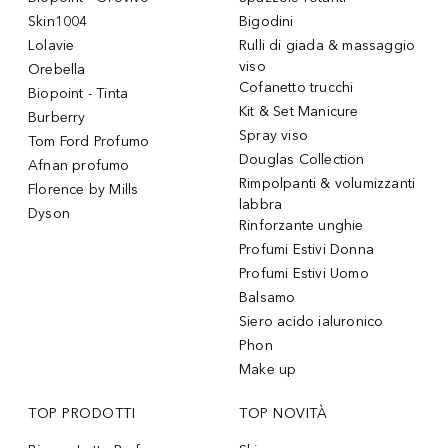
Skin1004
Bigodini
Lolavie
Rulli di giada & massaggio
viso
Orebella
Cofanetto trucchi
Biopoint - Tinta
Kit & Set Manicure
Burberry
Spray viso
Tom Ford Profumo
Douglas Collection
Afnan profumo
Rimpolpanti & volumizzanti
Florence by Mills
labbra
Dyson
Rinforzante unghie
Profumi Estivi Donna
Profumi Estivi Uomo
Balsamo
Siero acido ialuronico
Phon
Make up
TOP PRODOTTI
TOP NOVITÀ