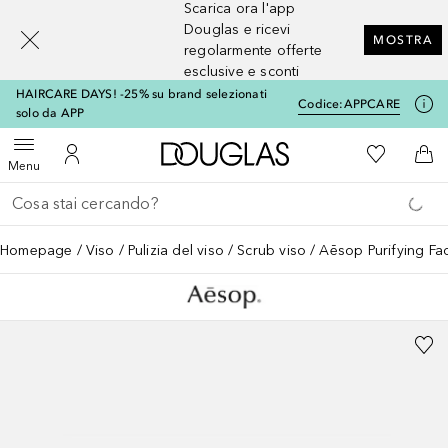
Scarica ora l'app
[navigation.slideout.screenreader]
Douglas e ricevi
MOSTRA
regolarmente offerte
esclusive e sconti
HAIRCARE DAYS! -25% su brand selezionati
Codice:
APPCARE
solo da APP
A Douglas Home
Alla Mia Li
Apri menu
Al Mio Account
Al 
Menu
Torna indietro
Esegui ricerca
Homepage
Viso
Pulizia del viso
Scrub viso
Aēsop Purifying Fac