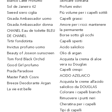
Bianco Latte Profumo
Skincare coreana
Sol de Janeiro 62
Profumi estivi
Sweed siero ciglia
Più volume per i capelli sottili
Gisada Ambassador uomo
Capelli grassi
Gisada Ambassador donna
Amore per i ricci: mantenere
la permanente
CHANEL Eau de toilette BLEU
Borse sotto gli occhi
DE CHANEL
Tirtir fondotinta
Capelli spenti
Invictus profumo uomo
Acido salicilico
Beauty of Joseon sunscreen
Olio di argan
Tom Ford Black Orchid
Acquista la crema di aloe
vera su Douglas
Good Girl profumo
Capelli crespi
Prada Paradoxe
ACIDO AZELAICO
Master Patch Cosrx
Acquista le creme all’acido
Breeze Deodorante Argan
salicilico da DOUGLAS
La vie est belle
Colorare i capelli bianchi
Rimuovere i punti neri
Cheratina per i capelli
Tipi di capelli