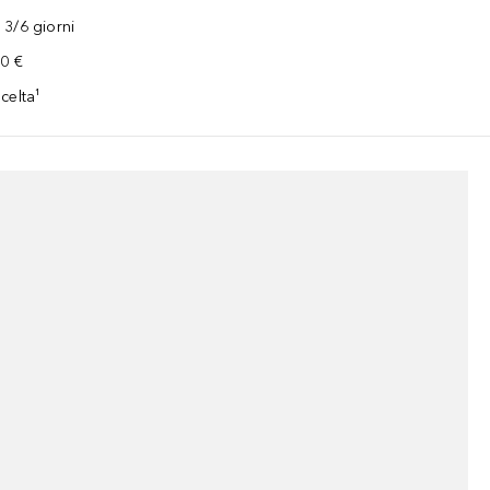
3/6 giorni
00 €
celta¹