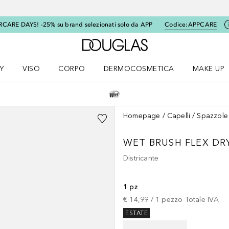
RCARE DAYS! -25% su brand selezionati solo da APP
Codice:
APPCARE
A Douglas Home
Y
VISO
CORPO
DERMOCOSMETICA
MAKE UP
menu K-BEAUTY
Apri il menu Viso
Apri il menu Corpo
Apri il menu DERMOCOSMETICA
Apri il me
Homepage
Capelli
Spazzole 
WET BRUSH FLEX DR
Districante
1 pz
€ 14,99
 / 
1
pezzo
Totale IVA
ESTATE