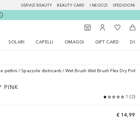
SERVIZI BEAUTY
BEAUTY CARD
I NEGOZI
SPEDIZIONI
Alla Mia Li
Storefinder
Al Mio Account
Al 
SOLARI
CAPELLI
OMAGGI
GIFT CARD
DOU
nu Make up
Apri il menu SOLARI
Apri il menu Capelli
Apri il menu OMAGGI
e pettini
Spazzole districanti
Wet Brush Wet Brush Flex Dry Pink
Y PINK
1
(
2
)
€ 14,99