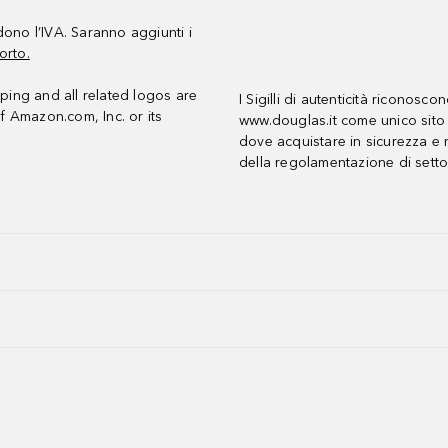
udono l’IVA. Saranno aggiunti i
orto.
ing and all related logos are
I Sigilli di autenticità riconosco
f Amazon.com, Inc. or its
www.douglas.it come unico sito 
dove acquistare in sicurezza e n
della regolamentazione di setto