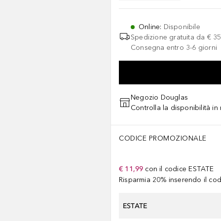
Online
:
Disponibile
Spedizione gratuita da
€ 35
Consegna entro 3-6 giorni
Negozio Douglas
Controlla la disponibilità i
CODICE PROMOZIONALE
€ 11,99
con il codice
ESTATE
Risparmia 20% inserendo il codi
ESTATE