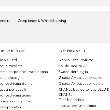
vendita
Compliance & Whistleblowing
OP CATEGORIE
TOP PRODOTTI
lush e Fard
Bianco Latte Profumo
cqua micellare
Sol de Janeiro 62
rema corpo profumata donna
Sweed siero ciglia
el sopracciglia
Gisada Ambassador uomo
agnoschiuma donna
Gisada Ambassador donna
astici per capelli
CHANEL Eau de toilette BLEU D
CHANEL
agnoschiuma uomo
Tirtir fondotinta
ccessori ciglia finte
Invictus profumo uomo
ermoprotettori