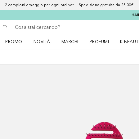
2 campioni omaggio per ogni ordine* Spedizione gratuita da 35,00€
HAI
Torna indietro
Esegui ricerca
PROMO
NOVITÀ
MARCHI
PROFUMI
K-BEAUT
Apri il menu PROMO
Apri il menu NOVITÀ
Apri il menu MARCHI
Apri il menu Profumi
Apri il 