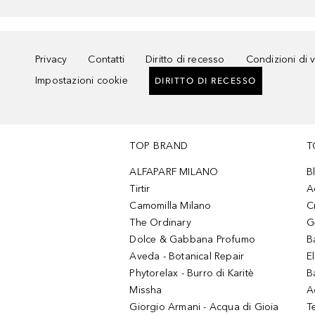
Privacy
Contatti
Diritto di recesso
Condizioni di 
Impostazioni cookie
DIRITTO DI RECESSO
TOP BRAND
T
ALFAPARF MILANO
B
Tirtir
A
Camomilla Milano
C
The Ordinary
G
Dolce & Gabbana Profumo
B
Aveda - Botanical Repair
El
Phytorelax - Burro di Karitè
B
Missha
A
Giorgio Armani - Acqua di Gioia
T