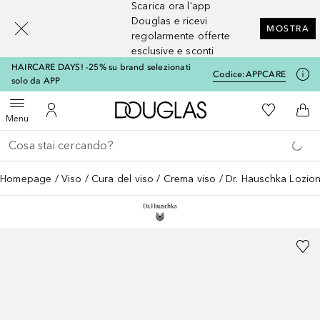
Scarica ora l'app
[navigation.slideout.screenreader]
Douglas e ricevi
MOSTRA
regolarmente offerte
esclusive e sconti
HAIRCARE DAYS! -25% su brand selezionati
Codice:
APPCARE
solo da APP
A Douglas Home
Alla Mia Li
Apri menu
Al Mio Account
Al 
Menu
Torna indietro
Esegui ricerca
Homepage
Viso
Cura del viso
Crema viso
Dr. Hauschka Lozion