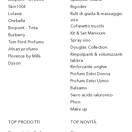
Skin1004
Bigodini
Lolavie
Rulli di giada & massaggio
viso
Orebella
Cofanetto trucchi
Biopoint - Tinta
Kit & Set Manicure
Burberry
Spray viso
Tom Ford Profumo
Douglas Collection
Afnan profumo
Rimpolpanti & volumizzanti
Florence by Mills
labbra
Dyson
Rinforzante unghie
Profumi Estivi Donna
Profumi Estivi Uomo
Balsamo
Siero acido ialuronico
Phon
Make up
TOP PRODOTTI
TOP NOVITÀ