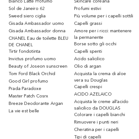
Bianco Latte Profumo
Skincare coreana
Sol de Janeiro 62
Profumi estivi
Sweed siero ciglia
Più volume per i capelli sottili
Gisada Ambassador uomo
Capelli grassi
Gisada Ambassador donna
Amore per i ricci: mantenere
la permanente
CHANEL Eau de toilette BLEU
Borse sotto gli occhi
DE CHANEL
Tirtir fondotinta
Capelli spenti
Invictus profumo uomo
Acido salicilico
Beauty of Joseon sunscreen
Olio di argan
Tom Ford Black Orchid
Acquista la crema di aloe
vera su Douglas
Good Girl profumo
Capelli crespi
Prada Paradoxe
ACIDO AZELAICO
Master Patch Cosrx
Acquista le creme all’acido
Breeze Deodorante Argan
salicilico da DOUGLAS
La vie est belle
Colorare i capelli bianchi
Rimuovere i punti neri
Cheratina per i capelli
Tipi di capelli