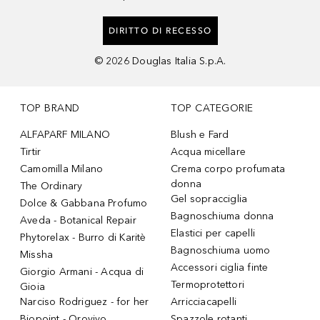
DIRITTO DI RECESSO
©
2026
Douglas Italia S.p.A.
TOP BRAND
TOP CATEGORIE
ALFAPARF MILANO
Blush e Fard
Tirtir
Acqua micellare
Camomilla Milano
Crema corpo profumata
donna
The Ordinary
Gel sopracciglia
Dolce & Gabbana Profumo
Bagnoschiuma donna
Aveda - Botanical Repair
Elastici per capelli
Phytorelax - Burro di Karitè
Bagnoschiuma uomo
Missha
Accessori ciglia finte
Giorgio Armani - Acqua di
Termoprotettori
Gioia
Narciso Rodriguez - for her
Arricciacapelli
Biopoint - Orovivo
Spazzole rotanti