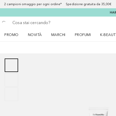
2 campioni omaggio per ogni ordine* Spedizione gratuita da 35,00€
HAI
Torna indietro
Esegui ricerca
PROMO
NOVITÀ
MARCHI
PROFUMI
K-BEAUT
Apri il menu PROMO
Apri il menu NOVITÀ
Apri il menu MARCHI
Apri il menu Profumi
Apri il 