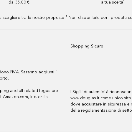
da 35,00 €
a tua scelta¹
 scegliere tra le nostre proposte ² Non disponibile per i prodotti 
Shopping Sicuro
udono l’IVA. Saranno aggiunti i
orto.
ing and all related logos are
I Sigilli di autenticità riconosco
f Amazon.com, Inc. or its
www.douglas.it come unico sito 
dove acquistare in sicurezza e n
della regolamentazione di setto