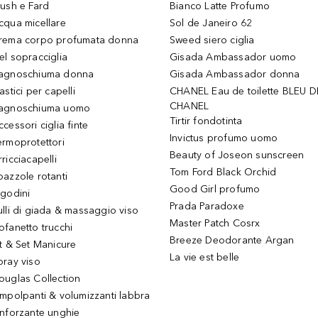
lush e Fard
Bianco Latte Profumo
cqua micellare
Sol de Janeiro 62
rema corpo profumata donna
Sweed siero ciglia
el sopracciglia
Gisada Ambassador uomo
agnoschiuma donna
Gisada Ambassador donna
astici per capelli
CHANEL Eau de toilette BLEU D
CHANEL
agnoschiuma uomo
Tirtir fondotinta
ccessori ciglia finte
Invictus profumo uomo
ermoprotettori
Beauty of Joseon sunscreen
ricciacapelli
Tom Ford Black Orchid
pazzole rotanti
Good Girl profumo
igodini
Prada Paradoxe
ulli di giada & massaggio viso
Master Patch Cosrx
ofanetto trucchi
Breeze Deodorante Argan
it & Set Manicure
La vie est belle
pray viso
ouglas Collection
impolpanti & volumizzanti labbra
inforzante unghie