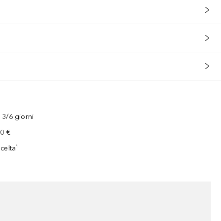
3/6 giorni
00 €
celta¹