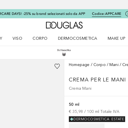
RCARE DAYS! -25% su brand selezionati solo da APP
Codice:
APPCARE
A Douglas Home
Y
VISO
CORPO
DERMOCOSMETICA
MAKE UP
menu K-BEAUTY
Apri il menu Viso
Apri il menu Corpo
Apri il menu DERMOCOSMETICA
Apri il me
Homepage
Corpo
Mani
Cr
CREMA PER LE MANI
Crema Mani
50 ml
€ 35,98
 / 
100
ml
Totale IVA
DERMOCOSMETICA
ESTATE