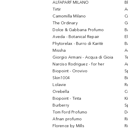
ALFAPARF MILANO
B
Tirtir
A
Camomilla Milano
C
The Ordinary
G
Dolce & Gabbana Profumo
B
Aveda - Botanical Repair
El
Phytorelax - Burro di Karitè
B
Missha
A
Giorgio Armani - Acqua di Gioia
T
Narciso Rodriguez - for her
Ar
Biopoint - Orovivo
S
Skin1004
B
Lolavie
R
Orebella
C
Biopoint - Tinta
K
Burberry
S
Tom Ford Profumo
D
Afnan profumo
R
Florence by Mills
R