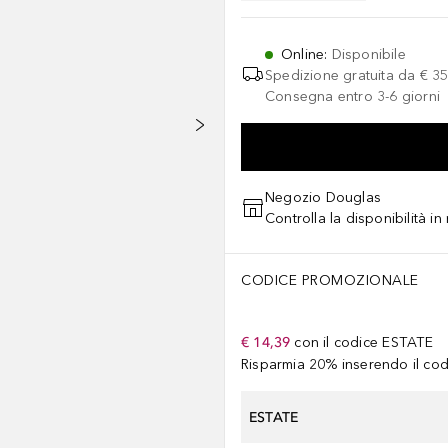
Online
:
Disponibile
Spedizione gratuita da
€ 35
Consegna entro 3-6 giorni
Negozio Douglas
Controlla la disponibilità i
CODICE PROMOZIONALE
€ 14,39
con il codice
ESTATE
Risparmia 20% inserendo il codi
ESTATE