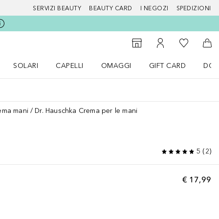
SERVIZI BEAUTY
BEAUTY CARD
I NEGOZI
SPEDIZIONI
Alla Mia Li
Storefinder
Al Mio Account
Al 
SOLARI
CAPELLI
OMAGGI
GIFT CARD
DOU
nu Make up
Apri il menu SOLARI
Apri il menu Capelli
Apri il menu OMAGGI
ema mani
Dr. Hauschka Crema per le mani
5
(
2
)
€ 17,99