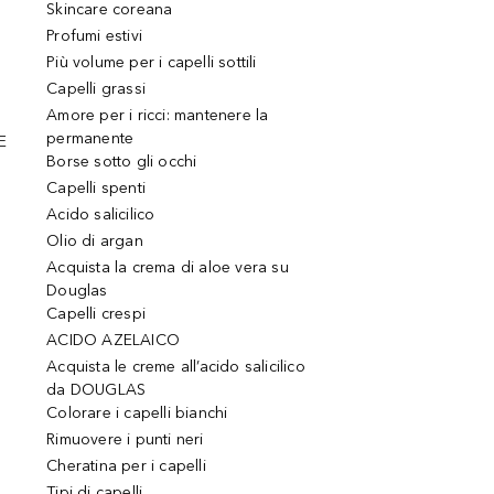
Skincare coreana
Profumi estivi
Più volume per i capelli sottili
Capelli grassi
Amore per i ricci: mantenere la
permanente
E
Borse sotto gli occhi
Capelli spenti
Acido salicilico
Olio di argan
Acquista la crema di aloe vera su
Douglas
Capelli crespi
ACIDO AZELAICO
Acquista le creme all’acido salicilico
da DOUGLAS
Colorare i capelli bianchi
Rimuovere i punti neri
Cheratina per i capelli
Tipi di capelli