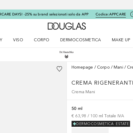
RCARE DAYS! -25% su brand selezionati solo da APP
Codice:
APPCARE
A Douglas Home
Y
VISO
CORPO
DERMOCOSMETICA
MAKE UP
menu K-BEAUTY
Apri il menu Viso
Apri il menu Corpo
Apri il menu DERMOCOSMETICA
Apri il me
Homepage
Corpo
Mani
Cr
CREMA RIGENERANTE
Crema Mani
50 ml
€ 63,98
 / 
100
ml
Totale IVA
DERMOCOSMETICA
ESTATE