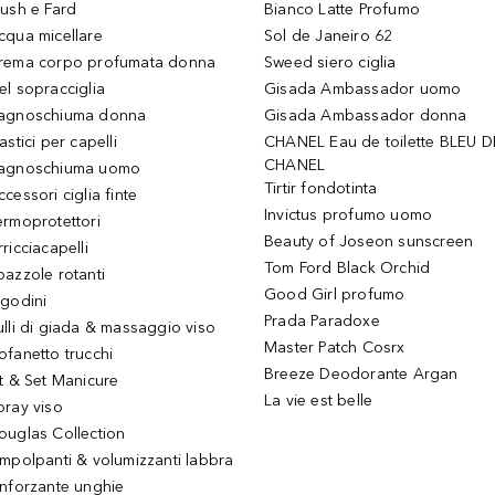
lush e Fard
Bianco Latte Profumo
cqua micellare
Sol de Janeiro 62
rema corpo profumata donna
Sweed siero ciglia
el sopracciglia
Gisada Ambassador uomo
agnoschiuma donna
Gisada Ambassador donna
astici per capelli
CHANEL Eau de toilette BLEU D
CHANEL
agnoschiuma uomo
Tirtir fondotinta
ccessori ciglia finte
Invictus profumo uomo
ermoprotettori
Beauty of Joseon sunscreen
ricciacapelli
Tom Ford Black Orchid
pazzole rotanti
Good Girl profumo
igodini
Prada Paradoxe
ulli di giada & massaggio viso
Master Patch Cosrx
ofanetto trucchi
Breeze Deodorante Argan
it & Set Manicure
La vie est belle
pray viso
ouglas Collection
impolpanti & volumizzanti labbra
inforzante unghie