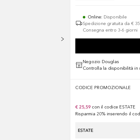
Online
:
Disponibile
Spedizione gratuita da
€ 35
Consegna entro 3-6 giorni
Negozio Douglas
Controlla la disponibilità i
CODICE PROMOZIONALE
€ 25,59
con il codice
ESTATE
Risparmia 20% inserendo il codi
ESTATE