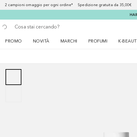
2 campioni omaggio per ogni ordine* Spedizione gratuita da 35,00€
HAI
Torna indietro
Esegui ricerca
PROMO
NOVITÀ
MARCHI
PROFUMI
K-BEAUT
Apri il menu PROMO
Apri il menu NOVITÀ
Apri il menu MARCHI
Apri il menu Profumi
Apri il 