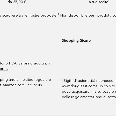
da 35,00 €
a tua scelta¹
 scegliere tra le nostre proposte ² Non disponibile per i prodotti 
Shopping Sicuro
udono l’IVA. Saranno aggiunti i
orto.
ing and all related logos are
I Sigilli di autenticità riconosco
f Amazon.com, Inc. or its
www.douglas.it come unico sito 
dove acquistare in sicurezza e n
della regolamentazione di setto