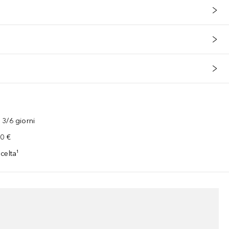
3/6 giorni
00 €
celta¹