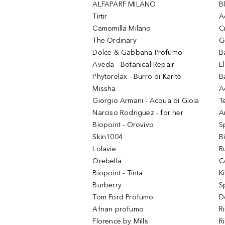
ALFAPARF MILANO
B
Tirtir
A
Camomilla Milano
C
The Ordinary
G
Dolce & Gabbana Profumo
B
Aveda - Botanical Repair
El
Phytorelax - Burro di Karitè
B
Missha
A
Giorgio Armani - Acqua di Gioia
T
Narciso Rodriguez - for her
Ar
Biopoint - Orovivo
S
Skin1004
B
Lolavie
R
Orebella
C
Biopoint - Tinta
K
Burberry
S
Tom Ford Profumo
D
Afnan profumo
R
Florence by Mills
R