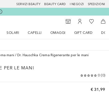
SERVIZI BEAUTY
BEAUTY CARD
I NEGOZI
SPEDIZIONI
Alla Mia Li
Storefinder
Al Mio Account
Al 
SOLARI
CAPELLI
OMAGGI
GIFT CARD
DOU
nu Make up
Apri il menu SOLARI
Apri il menu Capelli
Apri il menu OMAGGI
ema mani
Dr. Hauschka Crema Rigenerante per le mani
 PER LE MANI
0
(
0
)
€ 31,99