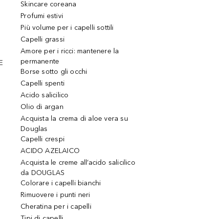
Skincare coreana
Profumi estivi
Più volume per i capelli sottili
Capelli grassi
Amore per i ricci: mantenere la
permanente
E
Borse sotto gli occhi
Capelli spenti
Acido salicilico
Olio di argan
Acquista la crema di aloe vera su
Douglas
Capelli crespi
ACIDO AZELAICO
Acquista le creme all’acido salicilico
da DOUGLAS
Colorare i capelli bianchi
Rimuovere i punti neri
Cheratina per i capelli
Tipi di capelli