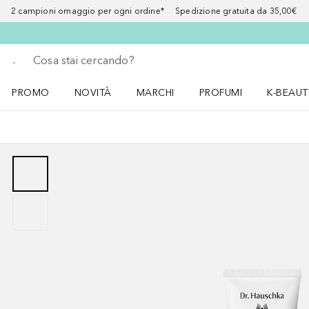
2 campioni omaggio per ogni ordine* Spedizione gratuita da 35,00€
Torna indietro
Esegui ricerca
PROMO
NOVITÀ
MARCHI
PROFUMI
K-BEAUT
Apri il menu PROMO
Apri il menu NOVITÀ
Apri il menu MARCHI
Apri il menu Profumi
Apri il 