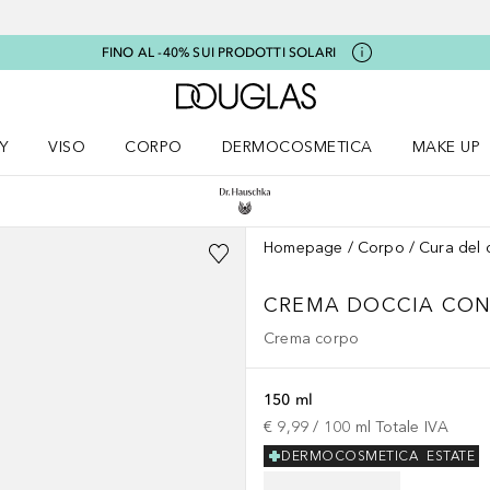
FINO AL -40% SUI PRODOTTI SOLARI
A Douglas Home
Y
VISO
CORPO
DERMOCOSMETICA
MAKE UP
menu K-BEAUTY
Apri il menu Viso
Apri il menu Corpo
Apri il menu DERMOCOSMETICA
Apri il me
Homepage
Corpo
Cura del 
CREMA DOCCIA CON
Crema corpo
150 ml
€ 9,99
 / 
100
ml
Totale IVA
DERMOCOSMETICA
ESTATE