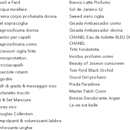
lush e Fard
Bianco Latte Profumo
cqua micellare
Sol de Janeiro 62
rema corpo profumata donna
Sweed siero ciglia
el sopracciglia
Gisada Ambassador uomo
agnoschiuma donna
Gisada Ambassador donna
astici per capelli
CHANEL Eau de toilette BLEU D
CHANEL
agnoschiuma uomo
Tirtir fondotinta
ccessori ciglia finte
Invictus profumo uomo
ermoprotettori
Beauty of Joseon sunscreen
ricciacapelli
Tom Ford Black Orchid
pazzole rotanti
Good Girl profumo
igodini
Prada Paradoxe
ulli di giada & massaggio viso
Master Patch Cosrx
ofanetto trucchi
Breeze Deodorante Argan
it & Set Manicure
La vie est belle
pray viso
ouglas Collection
impolpanti & volumizzanti labbra
inforzante unghie