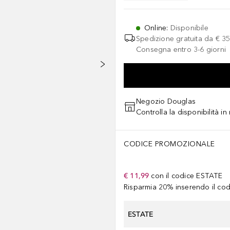
Online
:
Disponibile
Spedizione gratuita da
€ 35
Consegna entro 3-6 giorni
Negozio Douglas
Controlla la disponibilità i
CODICE PROMOZIONALE
€ 11,99
con il codice
ESTATE
Risparmia 20% inserendo il codi
ESTATE