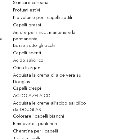
Skincare coreana
Profumi estivi
Più volume per i capelli sottili
Capelli grassi
Amore per i ricci: mantenere la
permanente
E
Borse sotto gli occhi
Capelli spenti
Acido salicilico
Olio di argan
Acquista la crema di aloe vera su
Douglas
Capelli crespi
ACIDO AZELAICO
Acquista le creme all’acido salicilico
da DOUGLAS
Colorare i capelli bianchi
Rimuovere i punti neri
Cheratina per i capelli
Tipi di capelli