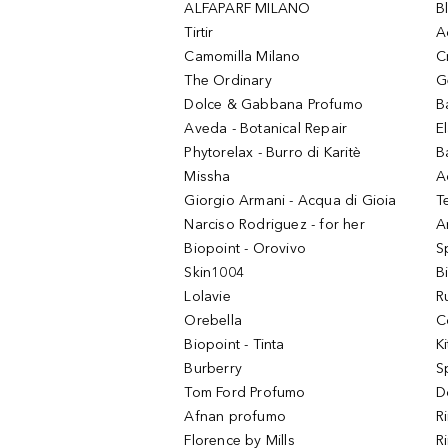
ALFAPARF MILANO
B
Tirtir
A
Camomilla Milano
C
The Ordinary
G
Dolce & Gabbana Profumo
B
Aveda - Botanical Repair
El
Phytorelax - Burro di Karitè
B
Missha
A
Giorgio Armani - Acqua di Gioia
T
Narciso Rodriguez - for her
Ar
Biopoint - Orovivo
S
Skin1004
B
Lolavie
R
Orebella
C
Biopoint - Tinta
K
Burberry
S
Tom Ford Profumo
D
Afnan profumo
R
Florence by Mills
R