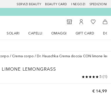
SERVIZI BEAUTY
BEAUTY CARD
I NEGOZI
SPEDIZIONI
Alla Mia Li
Storefinder
Al Mio Account
Al 
SOLARI
CAPELLI
OMAGGI
GIFT CARD
DOU
nu Make up
Apri il menu SOLARI
Apri il menu Capelli
Apri il menu OMAGGI
corpo
Crema corpo
Dr. Hauschka Crema doccia CON limone lem
 LIMONE LEMONGRASS
5
(
1
)
€ 14,99