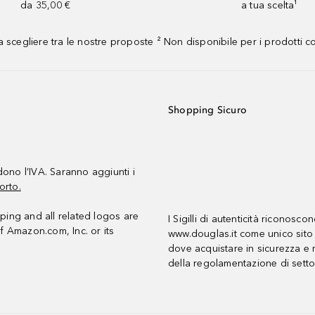
da 35,00 €
a tua scelta¹
 scegliere tra le nostre proposte ² Non disponibile per i prodotti 
Shopping Sicuro
udono l’IVA. Saranno aggiunti i
orto.
ing and all related logos are
I Sigilli di autenticità riconosco
f Amazon.com, Inc. or its
www.douglas.it come unico sito 
dove acquistare in sicurezza e n
della regolamentazione di setto