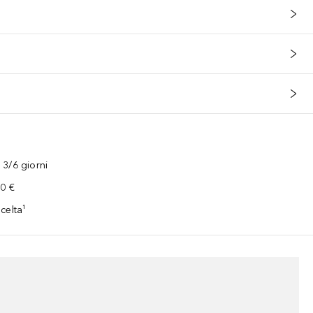
3/6 giorni
00 €
celta¹