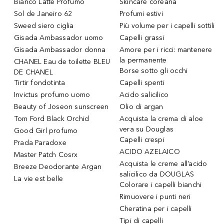
Bianco Latte Profumo
Skincare coreana
Sol de Janeiro 62
Profumi estivi
Sweed siero ciglia
Più volume per i capelli sottili
Gisada Ambassador uomo
Capelli grassi
Gisada Ambassador donna
Amore per i ricci: mantenere
la permanente
CHANEL Eau de toilette BLEU
Borse sotto gli occhi
DE CHANEL
Tirtir fondotinta
Capelli spenti
Invictus profumo uomo
Acido salicilico
Beauty of Joseon sunscreen
Olio di argan
Tom Ford Black Orchid
Acquista la crema di aloe
vera su Douglas
Good Girl profumo
Capelli crespi
Prada Paradoxe
ACIDO AZELAICO
Master Patch Cosrx
Acquista le creme all’acido
Breeze Deodorante Argan
salicilico da DOUGLAS
La vie est belle
Colorare i capelli bianchi
Rimuovere i punti neri
Cheratina per i capelli
Tipi di capelli