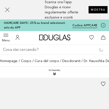
Scarica ora l'app
[navigation.slideout.screenreader]
Douglas e ricevi
MOSTRA
regolarmente offerte
esclusive e sconti
HAIRCARE DAYS! -25% su brand selezionati
Codice:
APPCARE
solo da APP
A Douglas Home
Alla Mia Li
Apri menu
Al Mio Account
Al 
Menu
Torna indietro
Esegui ricerca
Homepage
Corpo
Cura del corpo
Deodoranti
Dr. Hauschka De