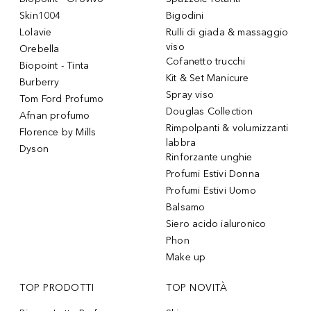
Skin1004
Bigodini
Lolavie
Rulli di giada & massaggio
viso
Orebella
Cofanetto trucchi
Biopoint - Tinta
Kit & Set Manicure
Burberry
Spray viso
Tom Ford Profumo
Douglas Collection
Afnan profumo
Rimpolpanti & volumizzanti
Florence by Mills
labbra
Dyson
Rinforzante unghie
Profumi Estivi Donna
Profumi Estivi Uomo
Balsamo
Siero acido ialuronico
Phon
Make up
TOP PRODOTTI
TOP NOVITÀ