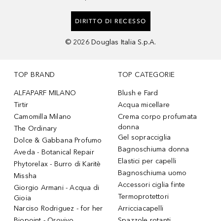
DIRITTO DI RECESSO
©
2026
Douglas Italia S.p.A.
TOP BRAND
TOP CATEGORIE
ALFAPARF MILANO
Blush e Fard
Tirtir
Acqua micellare
Camomilla Milano
Crema corpo profumata
donna
The Ordinary
Gel sopracciglia
Dolce & Gabbana Profumo
Bagnoschiuma donna
Aveda - Botanical Repair
Elastici per capelli
Phytorelax - Burro di Karitè
Bagnoschiuma uomo
Missha
Accessori ciglia finte
Giorgio Armani - Acqua di
Termoprotettori
Gioia
Narciso Rodriguez - for her
Arricciacapelli
Biopoint - Orovivo
Spazzole rotanti