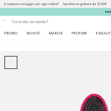
2 campioni omaggio per ogni ordine* Spedizione gratuita da 35,00€
HAI
Torna indietro
Esegui ricerca
PROMO
NOVITÀ
MARCHI
PROFUMI
K-BEAUT
Apri il menu PROMO
Apri il menu NOVITÀ
Apri il menu MARCHI
Apri il menu Profumi
Apri il 