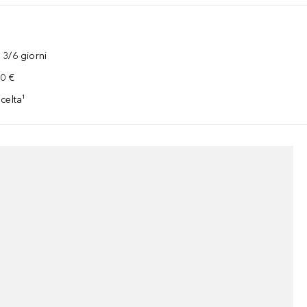
3/6 giorni
00 €
celta¹