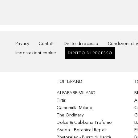
Privacy
Contatti
Diritto di recesso
Condizioni di 
Impostazioni cookie
DIRITTO DI RECESSO
TOP BRAND
T
ALFAPARF MILANO
B
Tirtir
A
Camomilla Milano
C
The Ordinary
G
Dolce & Gabbana Profumo
B
Aveda - Botanical Repair
El
Phytorelax - Burro di Karitè
B