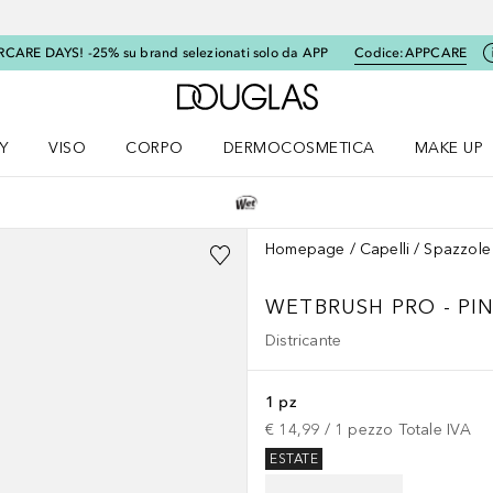
RCARE DAYS! -25% su brand selezionati solo da APP
Codice:
APPCARE
A Douglas Home
Y
VISO
CORPO
DERMOCOSMETICA
MAKE UP
menu K-BEAUTY
Apri il menu Viso
Apri il menu Corpo
Apri il menu DERMOCOSMETICA
Apri il me
Homepage
Capelli
Spazzole 
WETBRUSH PRO - PI
Districante
1 pz
€ 14,99
 / 
1
pezzo
Totale IVA
ESTATE