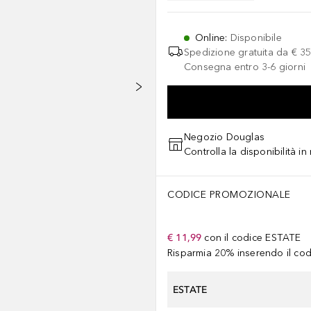
Online
:
Disponibile
Spedizione gratuita da
€ 35
Consegna entro 3-6 giorni
Negozio Douglas
Controlla la disponibilità i
CODICE PROMOZIONALE
€ 11,99
con il codice
ESTATE
Risparmia 20% inserendo il codi
ESTATE