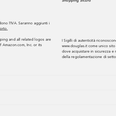
Shopping Sicuro
udono l’IVA. Saranno aggiunti i
orto.
ing and all related logos are
I Sigilli di autenticità riconosco
f Amazon.com, Inc. or its
www.douglas.it come unico sito 
dove acquistare in sicurezza e n
della regolamentazione di setto