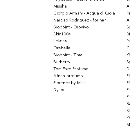
Missha
A
Giorgio Armani - Acqua di Gioia
T
Narciso Rodriguez - for her
Ar
Biopoint - Orovivo
S
Skin1004
B
Lolavie
R
Orebella
C
Biopoint - Tinta
K
Burberry
S
Tom Ford Profumo
D
Afnan profumo
R
Florence by Mills
R
Dyson
P
P
B
S
P
M