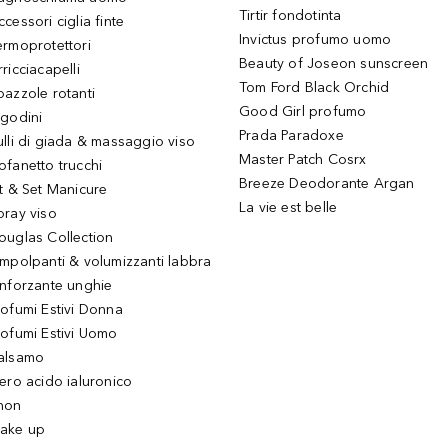
Tirtir fondotinta
ccessori ciglia finte
Invictus profumo uomo
ermoprotettori
Beauty of Joseon sunscreen
ricciacapelli
Tom Ford Black Orchid
pazzole rotanti
Good Girl profumo
igodini
Prada Paradoxe
ulli di giada & massaggio viso
Master Patch Cosrx
ofanetto trucchi
Breeze Deodorante Argan
it & Set Manicure
La vie est belle
pray viso
ouglas Collection
impolpanti & volumizzanti labbra
inforzante unghie
rofumi Estivi Donna
rofumi Estivi Uomo
alsamo
iero acido ialuronico
hon
ake up