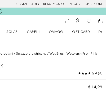
SERVIZI BEAUTY
BEAUTY CARD
I NEGOZI
SPEDIZIONI
Alla Mia Li
Storefinder
Al Mio Account
Al 
SOLARI
CAPELLI
OMAGGI
GIFT CARD
DOU
nu Make up
Apri il menu SOLARI
Apri il menu Capelli
Apri il menu OMAGGI
e pettini
Spazzole districanti
Wet Brush Wetbrush Pro - Pink
NK
4
(
4
)
€ 14,99