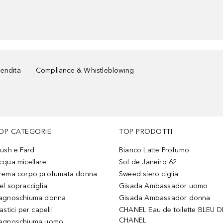
vendita
Compliance & Whistleblowing
OP CATEGORIE
TOP PRODOTTI
lush e Fard
Bianco Latte Profumo
cqua micellare
Sol de Janeiro 62
rema corpo profumata donna
Sweed siero ciglia
el sopracciglia
Gisada Ambassador uomo
agnoschiuma donna
Gisada Ambassador donna
astici per capelli
CHANEL Eau de toilette BLEU D
CHANEL
agnoschiuma uomo