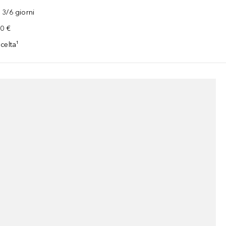
3/6 giorni
00 €
celta¹