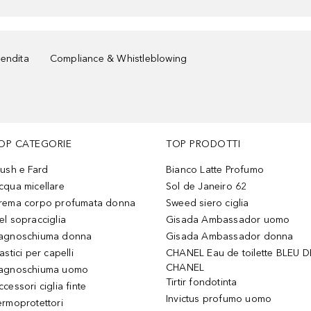
vendita
Compliance & Whistleblowing
OP CATEGORIE
TOP PRODOTTI
lush e Fard
Bianco Latte Profumo
cqua micellare
Sol de Janeiro 62
rema corpo profumata donna
Sweed siero ciglia
el sopracciglia
Gisada Ambassador uomo
agnoschiuma donna
Gisada Ambassador donna
astici per capelli
CHANEL Eau de toilette BLEU D
CHANEL
agnoschiuma uomo
Tirtir fondotinta
ccessori ciglia finte
Invictus profumo uomo
ermoprotettori