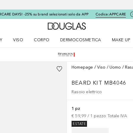
RCARE DAYS! -25% su brand selezionati solo da APP
Codice:
APPCARE
A Douglas Home
Y
VISO
CORPO
DERMOCOSMETICA
MAKE UP
menu K-BEAUTY
Apri il menu Viso
Apri il menu Corpo
Apri il menu DERMOCOSMETICA
Apri il me
Homepage
Viso
Uomo
Ras
BEARD KIT MB4046
Rasoio elettrico
1 pz
€ 59,99
 / 
1
pezzo
Totale IVA
ESTATE