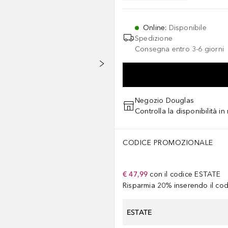
Online
:
Disponibile
Spedizione
Consegna entro 3-6 giorni
Negozio Douglas
Controlla la disponibilità i
CODICE PROMOZIONALE
€ 47,99
con il codice
ESTATE
Risparmia 20% inserendo il codi
ESTATE