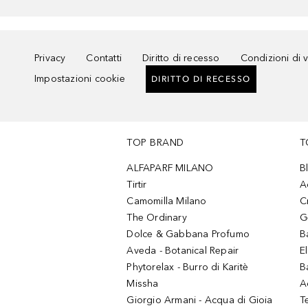
Privacy
Contatti
Diritto di recesso
Condizioni di 
Impostazioni cookie
DIRITTO DI RECESSO
TOP BRAND
T
ALFAPARF MILANO
B
Tirtir
A
Camomilla Milano
C
The Ordinary
G
Dolce & Gabbana Profumo
B
Aveda - Botanical Repair
El
Phytorelax - Burro di Karitè
B
Missha
A
Giorgio Armani - Acqua di Gioia
T