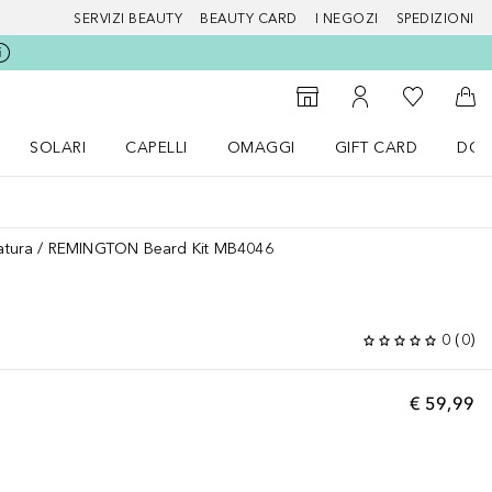
SERVIZI BEAUTY
BEAUTY CARD
I NEGOZI
SPEDIZIONI
Alla Mia Li
Storefinder
Al Mio Account
Al 
SOLARI
CAPELLI
OMAGGI
GIFT CARD
DOU
nu Make up
Apri il menu SOLARI
Apri il menu Capelli
Apri il menu OMAGGI
atura
REMINGTON Beard Kit MB4046
0
(
0
)
€ 59,99