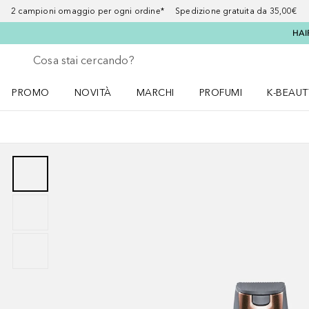
2 campioni omaggio per ogni ordine* Spedizione gratuita da 35,00€
HAI
Torna indietro
Esegui ricerca
PROMO
NOVITÀ
MARCHI
PROFUMI
K-BEAUT
Apri il menu PROMO
Apri il menu NOVITÀ
Apri il menu MARCHI
Apri il menu Profumi
Apri il 