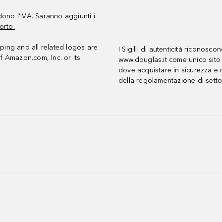
udono l’IVA. Saranno aggiunti i
orto.
ing and all related logos are
I Sigilli di autenticità riconosco
f Amazon.com, Inc. or its
www.douglas.it come unico sito 
dove acquistare in sicurezza e n
della regolamentazione di setto