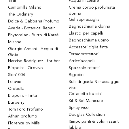
Tirtir
Acqua micellare
Camomilla Milano
Crema corpo profumata
donna
The Ordinary
Gel sopracciglia
Dolce & Gabbana Profumo
Bagnoschiuma donna
Aveda - Botanical Repair
Elastici per capelli
Phytorelax - Burro di Karitè
Bagnoschiuma uomo
Missha
Accessori ciglia finte
Giorgio Armani - Acqua di
Termoprotettori
Gioia
Narciso Rodriguez - for her
Arricciacapelli
Biopoint - Orovivo
Spazzole rotanti
Skin1004
Bigodini
Lolavie
Rulli di giada & massaggio
viso
Orebella
Cofanetto trucchi
Biopoint - Tinta
Kit & Set Manicure
Burberry
Spray viso
Tom Ford Profumo
Douglas Collection
Afnan profumo
Rimpolpanti & volumizzanti
Florence by Mills
labbra