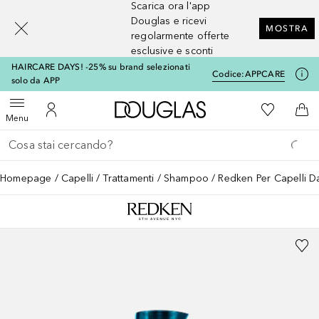
Scarica ora l'app
[navigation.slideout.screenreader]
Douglas e ricevi
MOSTRA
regolarmente offerte
esclusive e sconti
HAIRCARE DAYS! -25% su brand selezionati
Codice:
APPCARE
solo da APP
A Douglas Home
Alla Mia Li
Apri menu
Al Mio Account
Al 
Menu
Torna indietro
Esegui ricerca
Homepage
Capelli
Trattamenti
Shampoo
Redken Per Capelli 