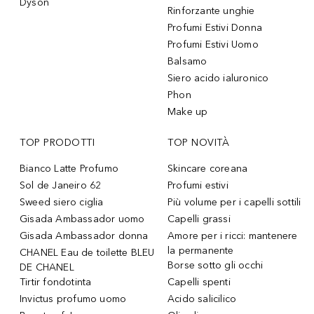
Dyson
Rinforzante unghie
Profumi Estivi Donna
Profumi Estivi Uomo
Balsamo
Siero acido ialuronico
Phon
Make up
TOP PRODOTTI
TOP NOVITÀ
Bianco Latte Profumo
Skincare coreana
Sol de Janeiro 62
Profumi estivi
Sweed siero ciglia
Più volume per i capelli sottili
Gisada Ambassador uomo
Capelli grassi
Gisada Ambassador donna
Amore per i ricci: mantenere
la permanente
CHANEL Eau de toilette BLEU
Borse sotto gli occhi
DE CHANEL
Tirtir fondotinta
Capelli spenti
Invictus profumo uomo
Acido salicilico