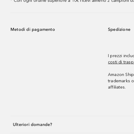
Con ogni ordine superiore a 10€ ricevi almeno 2 campioni da
¹
Metodi di pagamento
Spedizione
I prezzi incl
costi di trasp
Amazon Shipp
trademarks o
affiliates.
Ulteriori domande?