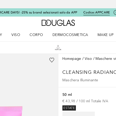
RCARE DAYS! -25% su brand selezionati solo da APP
Codice:
APPCARE
A Douglas Home
Y
VISO
CORPO
DERMOCOSMETICA
MAKE UP
menu K-BEAUTY
Apri il menu Viso
Apri il menu Corpo
Apri il menu DERMOCOSMETICA
Apri il me
Homepage
Viso
Maschere v
CLEANSING RADIANC
Maschera Illuminante
50 ml
€ 43,98
 / 
100
ml
Totale IVA
ESTATE