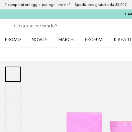
2 campioni omaggio per ogni ordine* Spedizione gratuita da 35,00€
HAI
Torna indietro
Esegui ricerca
PROMO
NOVITÀ
MARCHI
PROFUMI
K-BEAUT
Apri il menu PROMO
Apri il menu NOVITÀ
Apri il menu MARCHI
Apri il menu Profumi
Apri il 