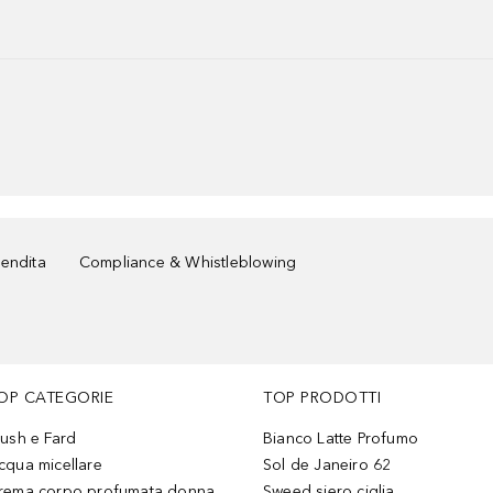
vendita
Compliance & Whistleblowing
OP CATEGORIE
TOP PRODOTTI
lush e Fard
Bianco Latte Profumo
cqua micellare
Sol de Janeiro 62
rema corpo profumata donna
Sweed siero ciglia