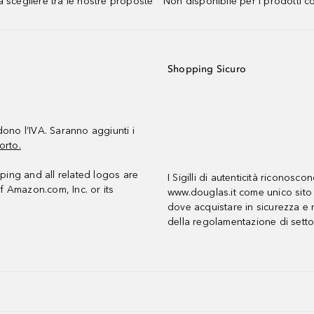
 scegliere tra le nostre proposte ² Non disponibile per i prodotti 
Shopping Sicuro
udono l’IVA. Saranno aggiunti i
orto.
ing and all related logos are
I Sigilli di autenticità riconosco
f Amazon.com, Inc. or its
www.douglas.it come unico sito 
dove acquistare in sicurezza e n
della regolamentazione di setto