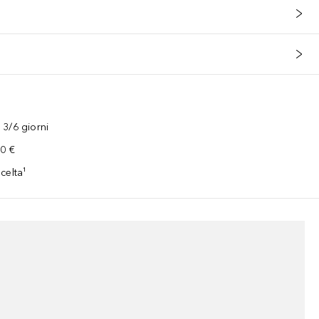
3/6 giorni
00 €
celta¹