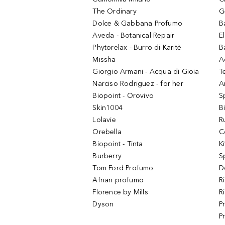
The Ordinary
G
Dolce & Gabbana Profumo
B
Aveda - Botanical Repair
El
Phytorelax - Burro di Karitè
B
Missha
A
Giorgio Armani - Acqua di Gioia
T
Narciso Rodriguez - for her
Ar
Biopoint - Orovivo
S
Skin1004
B
Lolavie
R
Orebella
C
Biopoint - Tinta
K
Burberry
S
Tom Ford Profumo
D
Afnan profumo
R
Florence by Mills
R
Dyson
P
P