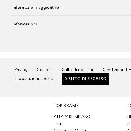
Informazioni aggiuntive
Informazioni
Privacy
Contatti
Diritto di recesso
Condizioni di 
Impostazioni cookie
DIRITTO DI RECESSO
TOP BRAND
T
ALFAPARF MILANO
B
Tirtir
A
Camomilla Milano
C