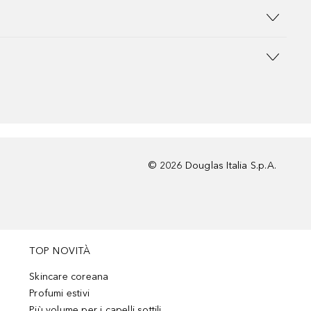
©
2026
Douglas Italia S.p.A.
TOP NOVITÀ
Skincare coreana
Profumi estivi
Più volume per i capelli sottili