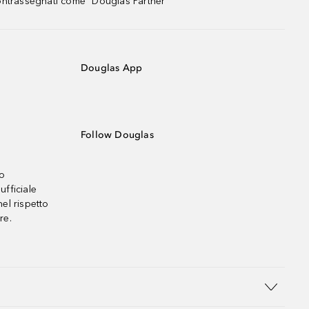
contrassegnati come "Douglas Partner"
Douglas App
Follow Douglas
no
ufficiale
el rispetto
re.