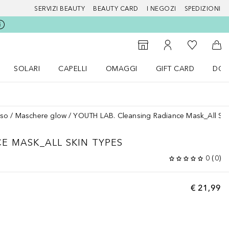
SERVIZI BEAUTY
BEAUTY CARD
I NEGOZI
SPEDIZIONI
Alla Mia Li
Storefinder
Al Mio Account
Al 
SOLARI
CAPELLI
OMAGGI
GIFT CARD
DOU
nu Make up
Apri il menu SOLARI
Apri il menu Capelli
Apri il menu OMAGGI
iso
Maschere glow
YOUTH LAB. Cleansing Radiance Mask_All Ski
E MASK_ALL SKIN TYPES
0
(
0
)
€ 21,99