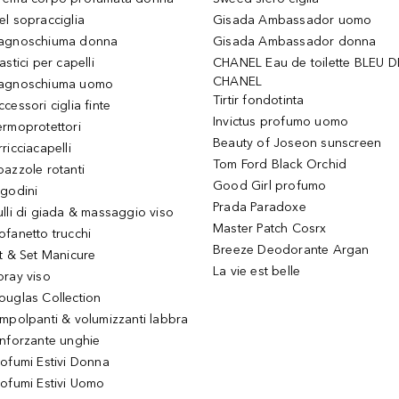
el sopracciglia
Gisada Ambassador uomo
agnoschiuma donna
Gisada Ambassador donna
astici per capelli
CHANEL Eau de toilette BLEU D
CHANEL
agnoschiuma uomo
Tirtir fondotinta
ccessori ciglia finte
Invictus profumo uomo
ermoprotettori
Beauty of Joseon sunscreen
ricciacapelli
Tom Ford Black Orchid
pazzole rotanti
Good Girl profumo
igodini
Prada Paradoxe
ulli di giada & massaggio viso
Master Patch Cosrx
ofanetto trucchi
Breeze Deodorante Argan
it & Set Manicure
La vie est belle
pray viso
ouglas Collection
impolpanti & volumizzanti labbra
inforzante unghie
rofumi Estivi Donna
rofumi Estivi Uomo